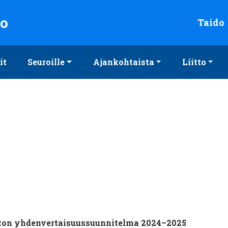
to
Taido
it
Seuroille
Ajankohtaista
Liitto
iton yhdenvertaisuussuunnitelma 2024–2025