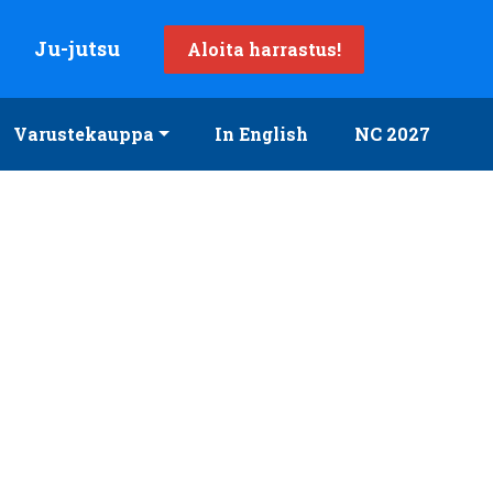
Ju-jutsu
Aloita harrastus!
Varustekauppa
In English
NC 2027