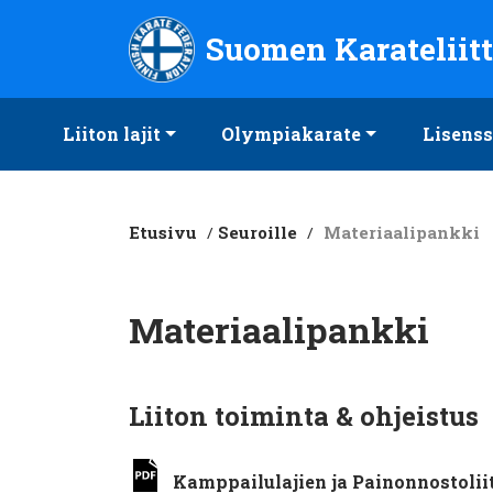
Suomen Karateliitto ry
Suomen Karateliit
Liiton lajit
Olympiakarate
Lisenss
Etusivu
/
Seuroille
/
Materiaalipankki
Materiaalipankki
Liiton toiminta & ohjeistus
Kamppailulajien ja Painonnostoli