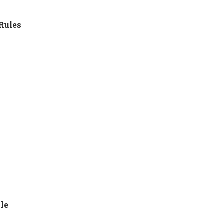
Rules
6
le