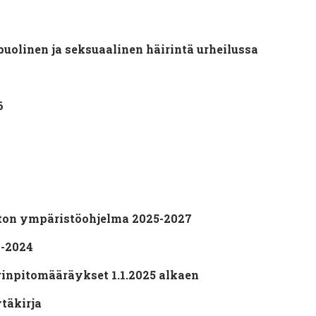
puolinen ja seksuaalinen häirintä urheilussa
6
iton ympäristöohjelma 2025-2027
0-2024
rinpitomääräykset 1.1.2025 alkaen
täkirja