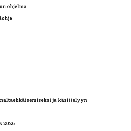
lun ohjelma
äohje
naltaehkäisemiseksi ja käsittelyyn
s 2026