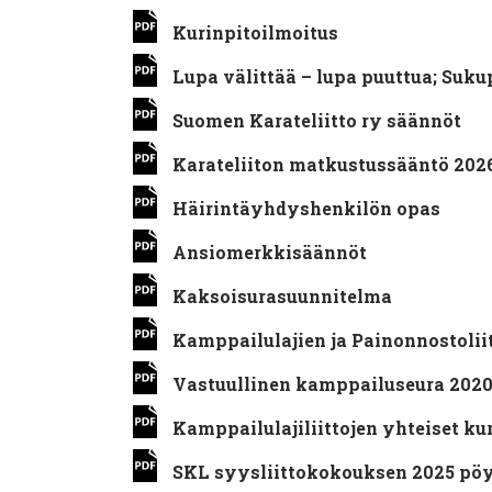
Kurinpitoilmoitus
Lupa välittää – lupa puuttua; Suku
Suomen Karateliitto ry säännöt
Karateliiton matkustussääntö 202
Häirintäyhdyshenkilön opas
Ansiomerkkisäännöt
Kaksoisurasuunnitelma
Kamppailulajien ja Painonnostoli
Vastuullinen kamppailuseura 202
Kamppailulajiliittojen yhteiset ku
SKL syysliittokokouksen 2025 pöy