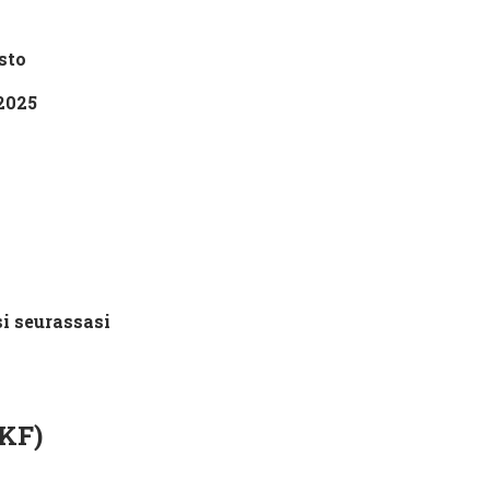
sto
2025
si seurassasi
KF)