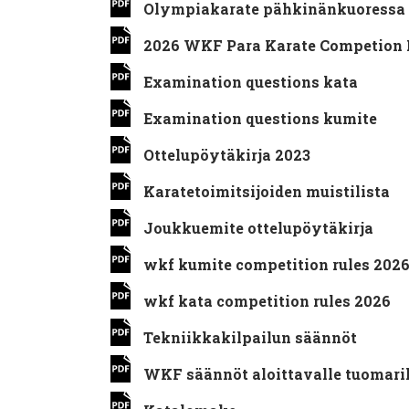
Olympiakarate pähkinänkuoressa
2026 WKF Para Karate Competion 
Examination questions kata
Examination questions kumite
Ottelupöytäkirja 2023
Karatetoimitsijoiden muistilista
Joukkuemite ottelupöytäkirja
wkf kumite competition rules 202
wkf kata competition rules 2026
Tekniikkakilpailun säännöt
WKF säännöt aloittavalle tuomaril