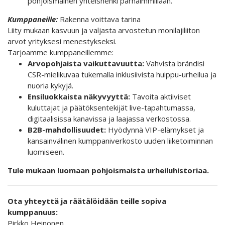
pohjoismainen yhteishenki parhaimmillaan.
Kumppaneille:
Rakenna voittava tarina
Liity mukaan kasvuun ja valjasta arvostetun monilajiliiton
arvot yrityksesi menestykseksi.
Tarjoamme kumppaneillemme:
Arvopohjaista vaikuttavuutta:
Vahvista brändisi
CSR-mielikuvaa tukemalla inklusiivista huippu-urheilua ja
nuoria kykyjä.
Ensiluokkaista näkyvyyttä:
Tavoita aktiiviset
kuluttajat ja päätöksentekijät live-tapahtumassa,
digitaalisissa kanavissa ja laajassa verkostossa.
B2B-mahdollisuudet:
Hyödynnä VIP-elämykset ja
kansainvälinen kumppaniverkosto uuden liiketoiminnan
luomiseen.
Tule mukaan luomaan pohjoismaista urheiluhistoriaa.
Ota yhteyttä ja räätälöidään teille sopiva
kumppanuus:
Pirkko Heinonen,