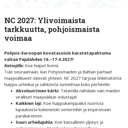
NC 2027: Ylivoimaista
tarkkuutta, pohjoismaista
voimaa
Pohjois-Euroopan kovatasoisin karatetapahtuma
valtaa Pajulahden 16.–17.4.2027!
Katsojille:
Koe huiput livenä
Tule seuraamaan, kun Pohjoismaiden ja Baltian parhaat
maajoukkueet iskevät yhteen. NC 2027 tarjoaa tinkimätöntä
huippu-urheilua ja sähköistä tunnelmaa koko perheelle:
Absoluuttinen kärki:
Tatamilla nähdään vain maiden
viralliset maajoukkue-edustajat.
Kaikkien laji:
Koe huippukamppailut nuorista
lupauksista kokeneisiin senioreihin ja inspiroivaan
parakarateen.
Suuri urheilujuhla:
Koe kansallinen ylpeys ja