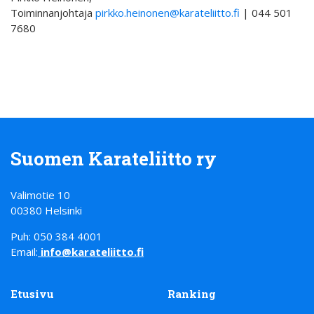
Toiminnanjohtaja
pirkko.heinonen@karateliitto.
fi
| 044 501
7680
Suomen Karateliitto ry
Valimotie 10
00380 Helsinki
Puh: 050 384 4001
Email:
info@karateliitto.fi
Etusivu
Ranking