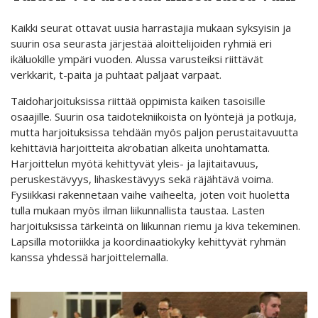
Kaikki seurat ottavat uusia harrastajia mukaan syksyisin ja
suurin osa seurasta järjestää aloittelijoiden ryhmiä eri
ikäluokille ympäri vuoden. Alussa varusteiksi riittävät
verkkarit, t-paita ja puhtaat paljaat varpaat.
Taidoharjoituksissa riittää oppimista kaiken tasoisille
osaajille. Suurin osa taidotekniikoista on lyöntejä ja potkuja,
mutta harjoituksissa tehdään myös paljon perustaitavuutta
kehittäviä harjoitteita akrobatian alkeita unohtamatta.
Harjoittelun myötä kehittyvät yleis- ja lajitaitavuus,
peruskestävyys, lihaskestävyys sekä räjähtävä voima.
Fysiikkasi rakennetaan vaihe vaiheelta, joten voit huoletta
tulla mukaan myös ilman liikunnallista taustaa. Lasten
harjoituksissa tärkeintä on liikunnan riemu ja kiva tekeminen.
Lapsilla motoriikka ja koordinaatiokyky kehittyvät ryhmän
kanssa yhdessä harjoittelemalla.