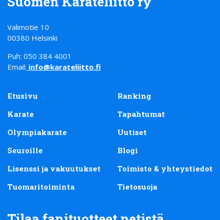
Suomen Karateliitto ry
Valimotie 10
00380 Helsinki
Puh: 050 384 4001
Email:
info@karateliitto.fi
Etusivu
Ranking
Karate
Tapahtumat
Olympiakarate
Uutiset
Seuroille
Blogi
Lisenssi ja vakuutukset
Toimisto & yhteystiedot
Tuomaritoiminta
Tietosuoja
Tilaa fanituotteet netistä