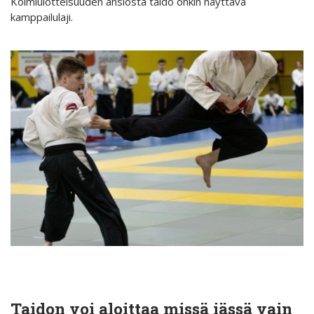
Kolmiulotteisuuden ansiosta taido onkin näyttävä
kamppailulaji.
Taidon voi aloittaa missä iässä vain