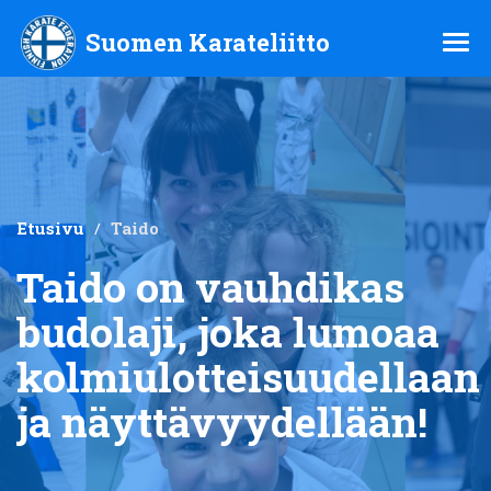
Suomen Karateliitto ry
Suomen Karateliitto
Etusivu
/
Taido
Taido on vauhdikas
budolaji, joka lumoaa
kolmiulotteisuudellaan
ja näyttävyydellään!