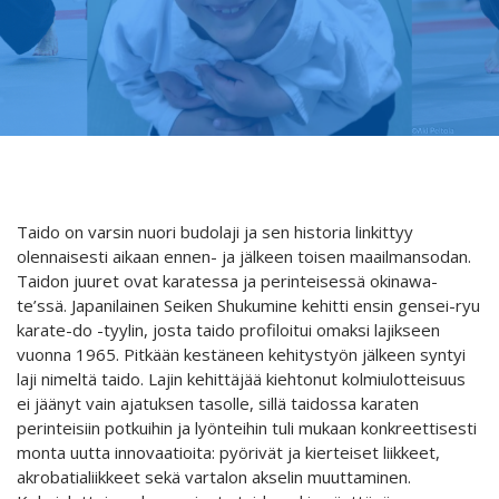
Taido on varsin nuori budolaji ja sen historia linkittyy
olennaisesti aikaan ennen- ja jälkeen toisen maailmansodan.
Taidon juuret ovat karatessa ja perinteisessä okinawa-
te’ssä. Japanilainen Seiken Shukumine kehitti ensin gensei-ryu
karate-do -tyylin, josta taido profiloitui omaksi lajikseen
vuonna 1965. Pitkään kestäneen kehitystyön jälkeen syntyi
laji nimeltä taido. Lajin kehittäjää kiehtonut kolmiulotteisuus
ei jäänyt vain ajatuksen tasolle, sillä taidossa karaten
perinteisiin potkuihin ja lyönteihin tuli mukaan konkreettisesti
monta uutta innovaatioita: pyörivät ja kierteiset liikkeet,
akrobatialiikkeet sekä vartalon akselin muuttaminen.