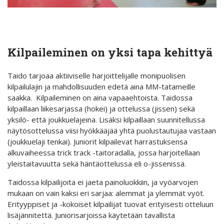
Kilpaileminen on yksi tapa kehittyä
Taido tarjoaa aktiiviselle harjoittelijalle monipuolisen
kilpailulajin ja mahdollisuuden edetä aina MM-tatameille
saakka. Kilpaileminen on aina vapaaehtoista. Taidossa
kilpaillaan liikesarjassa (hokei) ja ottelussa (jissen) sekä
yksilö- että joukkuelajeina. Lisäksi kilpaillaan suunnitellussa
näytösottelussa viisi hyökkääjää yhtä puolustautujaa vastaan
(joukkuelaji tenkai). Juniorit kilpailevat harrastuksensa
alkuvaiheessa trick track -taitoradalla, jossa harjoitellaan
yleistaitavuutta sekä häntäottelussa eli o-jissenissä.
Taidossa kilpailijoita ei jaeta painoluokkiin, ja vyöarvojen
mukaan on vain kaksi eri sarjaa: alemmat ja ylemmät vyöt.
Erityyppiset ja -kokoiset kilpailijat tuovat erityisesti otteluun
lisäjännitettä. Juniorisarjoissa käytetään tavallista