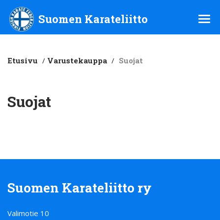
Suomen Karateliitto ry
Suomen Karateliitto
Etusivu
/
Varustekauppa
/
Suojat
Suojat
Suomen Karateliitto ry
Valimotie 10