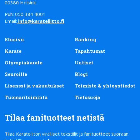
00380 Helsinki
Puh: 050 384 4001
Email:
info@karateliitto.fi
Etusivu
Ranking
Karate
Tapahtumat
Olympiakarate
Uutiset
Seuroille
Blogi
Lisenssi ja vakuutukset
Toimisto & yhteystiedot
Tuomaritoiminta
Tietosuoja
Tilaa fanituotteet netistä
Tilaa Karateliiton viralliset tekstiilit ja fanituotteet suoraan