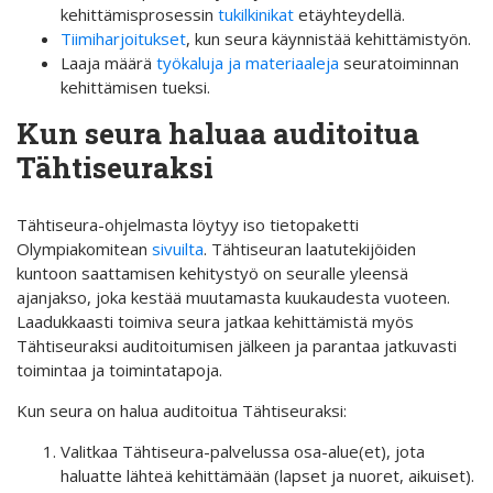
kehittämisprosessin
tukilkinikat
etäyhteydellä.
Tiimiharjoitukset
, kun seura käynnistää kehittämistyön.
Laaja määrä
työkaluja ja materiaaleja
seuratoiminnan
kehittämisen tueksi.
Kun seura haluaa auditoitua
Tähtiseuraksi
Tähtiseura-ohjelmasta löytyy iso tietopaketti
Olympiakomitean
sivuilta
. Tähtiseuran laatutekijöiden
kuntoon saattamisen kehitystyö on seuralle yleensä
ajanjakso, joka kestää muutamasta kuukaudesta vuoteen.
Laadukkaasti toimiva seura jatkaa kehittämistä myös
Tähtiseuraksi auditoitumisen jälkeen ja parantaa jatkuvasti
toimintaa ja toimintatapoja.
Kun seura on halua auditoitua Tähtiseuraksi:
Valitkaa Tähtiseura-palvelussa osa-alue(et), jota
haluatte lähteä kehittämään (lapset ja nuoret, aikuiset).