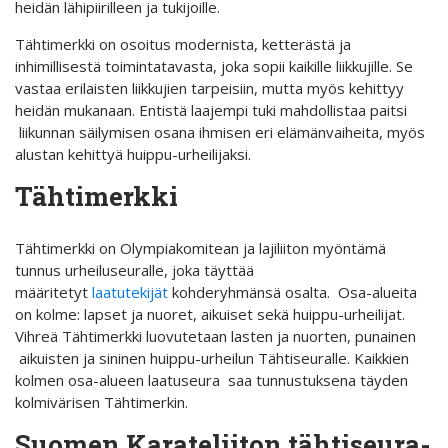
heidän lähipiirilleen ja tukijoille.
Tähtimerkki on osoitus modernista, ketterästä ja
inhimillisestä toimintatavasta, joka sopii kaikille liikkujille. Se
vastaa erilaisten liikkujien tarpeisiin, mutta myös kehittyy
heidän mukanaan. Entistä laajempi tuki mahdollistaa paitsi
liikunnan säilymisen osana ihmisen eri elämänvaiheita, myös
alustan kehittyä huippu-urheilijaksi.
Tähtimerkki
Tähtimerkki on Olympiakomitean ja lajiliiton myöntämä
tunnus urheiluseuralle, joka täyttää
määritetyt
laatutekijät
kohderyhmänsä osalta. Osa-alueita
on kolme: lapset ja nuoret, aikuiset sekä huippu-urheilijat.
Vihreä Tähtimerkki luovutetaan lasten ja nuorten, punainen
aikuisten ja sininen huippu-urheilun Tähtiseuralle. Kaikkien
kolmen osa-alueen laatuseura saa tunnustuksena täyden
kolmivärisen Tähtimerkin.
Suomen Karateliiton tähtiseura-