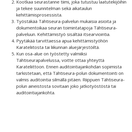
Kootkaa seurastanne tiimi, joka tutustuu laatutekijöihin
ja tekee suunnitelman sekä aikataulun
kehittämisprosessista.
Työstäkää Tähtiseura-palvelun mukaisia asioita ja
dokumentoikaa seuran toimintatapoja Tähtiseura-
palveluun. Kehittämistyö sisältää itsearviointia.
Pyytäkää tarvittaessa apua kehittämistyöhön
Karateliitosta tai liikunnan aluejärjestöiltä.
Kun osa-alue on työstetty valmiiksi
Tähtiseurapalvelussa, voitte ottaa yhteyttä
Karateliittoon. Ennen auditointiajankohdan sopimista
tarkistetaan, että Tähtiseura-polun dokumentointi on
valmis auditointia silmällä pitäen. Riippuen Tähtiseura-
polun aineistosta sovitaan joko jatkotyöstöstä tai
auditointiajankohta.