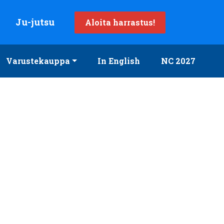
Ju-jutsu
Aloita harrastus!
Varustekauppa
In English
NC 2027