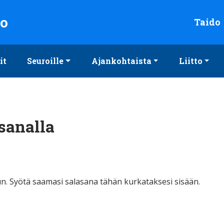
to
Taido
it
Seuroille
Ajankohtaista
Liitto
sanalla
n. Syötä saamasi salasana tähän kurkataksesi sisään.