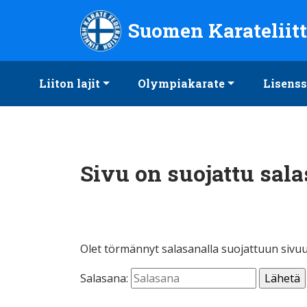
Suomen Karateliitto ry
Suomen Karateliit
Liiton lajit
Olympiakarate
Lisenss
Sivu on suojattu sala
Olet törmännyt salasanalla suojattuun sivuu
Salasana: