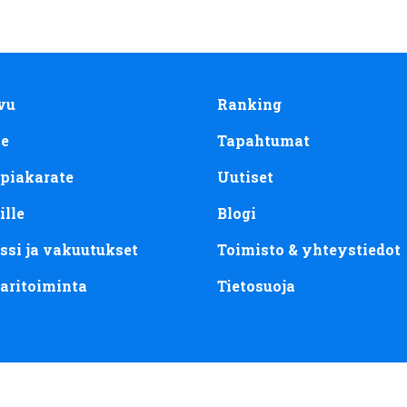
vu
Ranking
te
Tapahtumat
piakarate
Uutiset
ille
Blogi
ssi ja vakuutukset
Toimisto & yhteystiedot
aritoiminta
Tietosuoja