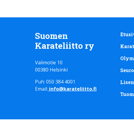
Suomen
Etusi
Karateliitto ry
Kara
Olym
Valimotie 10
00380 Helsinki
Seuro
Puh: 050 384 4001
Lisen
Email:
info@karateliitto.fi
Tuom