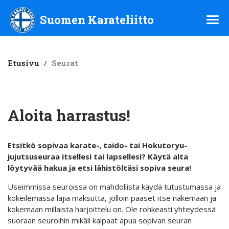
Suomen Karateliitto ry
Suomen Karateliitto
Etusivu
/
Seurat
Aloita harrastus!
Etsitkö sopivaa karate-, taido- tai Hokutoryu-
jujutsuseuraa itsellesi tai lapsellesi? Käytä alta
löytyvää hakua ja etsi lähistöltäsi sopiva seura!
Useimmissa seuroissa on mahdollista käydä tutustumassa ja
kokeilemassa lajia maksutta, jolloin pääset itse näkemään ja
kokemaan millaista harjoittelu on. Ole rohkeasti yhteydessä
suoraan seuroihin mikäli kaipaat apua sopivan seuran