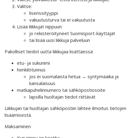
Valitse:
lisenssityyppi
vakuutusturva tai ei vakuutusta
Lisää liikkujat nippuun:
jo rekisteröityneet Suomisport-käyttäjät
tai lisää uusi liikkuja palveluun
Pakolliset tiedot uutta liikkujaa lisättäessä
etu- ja sukunimi
henkilötunnus
jos ei suomalaista hetua → syntymäaika ja
kansalaisuus
matkapuhelinnumero tai sähköpostiosoite
lapsilla huoltajan tiedot riittävät
Liikkujan tai huoltajan sähköpostiin lähtee ilmoitus tietojen
lisäämisestä.
Maksaminen
Kun nippu on koottu: