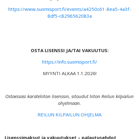
https://www.suomisport.fi/events/a4250c61-8ea5-4a3f-
8df5-c8296562083a
OSTA LISENSSI JA/TAI VAKUUTUS:
https://info.suomisport.fi/
MYYNTI ALKAA 1.1.2026!
Ostaessasi karateliiton lisenssin, sitoudut liiton Reilun kilpailun
ohjelmaan.
REILUN KILPAILUN OHJELMA
Lisenssimaksut ja vakuutukset – palautusehdot