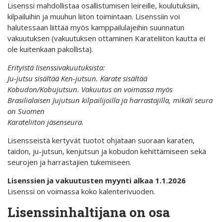
Lisenssi mahdollistaa osallistumisen leireille, koulutuksiin,
kilpailuihin ja muuhun liiton toimintaan. Lisenssiin voi
halutessaan liittää myös kamppailulajeihin suunnatun
vakuutuksen (vakuutuksen ottaminen Karateliiton kautta ei
ole kuitenkaan pakollista).
Erityistä lisenssivakuutuksista:
Ju-jutsu sisältää Ken-jutsun. Karate sisältää
Kobudon/
Kobujutsun. Vakuutus on voimassa myös
Brasilialaisen
Jujutsun kilpailijoilla ja harrastajilla, mikäli seura
on Suomen
Karateliiton jäsenseura.
Lisensseistä kertyvät tuotot ohjataan suoraan karaten,
taidon, ju-jutsun, kenjutsun ja kobudon kehittämiseen sekä
seurojen ja harrastajien tukemiseen.
Lisenssien ja vakuutusten myynti alkaa 1.1.2026
Lisenssi on voimassa koko kalenterivuoden.
Lisenssinhaltijana on osa