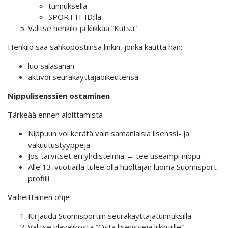
tunnuksella
SPORTTI-ID:llä
Valitse henkilö ja klikkaa ”Kutsu”
Henkilö saa sähköpostiinsa linkin, jonka kautta hän:
luo salasanan
aktivoi seurakäyttäjäoikeutensa
Nippulisenssien ostaminen
Tärkeää ennen aloittamista
Nippuun voi kerätä vain samanlaisia lisenssi- ja
vakuutustyyppejä
Jos tarvitset eri yhdistelmiä → tee useampi nippu
Alle 13-vuotiailla tulee olla huoltajan luoma Suomisport-
profiili
Vaiheittainen ohje
Kirjaudu Suomisportiin seurakäyttäjätunnuksilla
Valitse ylävalikosta ”Osta lisenssejä liikkujille”