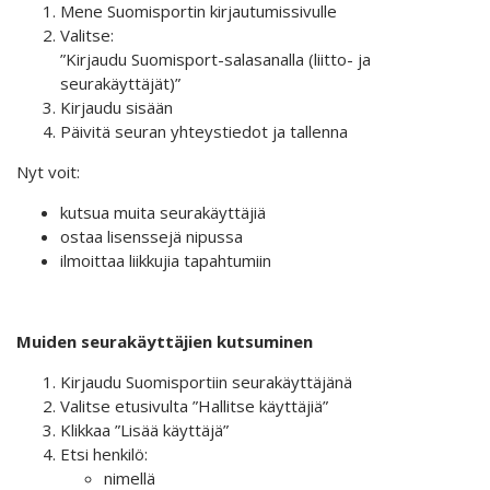
Mene Suomisportin kirjautumissivulle
Valitse:
”Kirjaudu Suomisport-salasanalla (liitto- ja
seurakäyttäjät)”
Kirjaudu sisään
Päivitä seuran yhteystiedot ja tallenna
Nyt voit:
kutsua muita seurakäyttäjiä
ostaa lisenssejä nipussa
ilmoittaa liikkujia tapahtumiin
Muiden seurakäyttäjien kutsuminen
Kirjaudu Suomisportiin seurakäyttäjänä
Valitse etusivulta ”Hallitse käyttäjiä”
Klikkaa ”Lisää käyttäjä”
Etsi henkilö:
nimellä