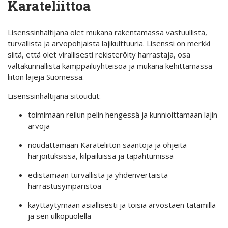
Karateliittoa
Lisenssinhaltijana olet mukana rakentamassa vastuullista,
turvallista ja arvopohjaista lajikulttuuria. Lisenssi on merkki
siitä, että olet virallisesti rekisteröity harrastaja, osa
valtakunnallista kamppailuyhteisöä ja mukana kehittämässä
liiton lajeja Suomessa.
Lisenssinhaltijana sitoudut:
toimimaan reilun pelin hengessä ja kunnioittamaan lajin
arvoja
noudattamaan Karateliiton sääntöjä ja ohjeita
harjoituksissa, kilpailuissa ja tapahtumissa
edistämään turvallista ja yhdenvertaista
harrastusympäristöä
käyttäytymään asiallisesti ja toisia arvostaen tatamilla
ja sen ulkopuolella