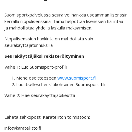
Suomisport-palvelussa seura voi hankkia useamman lisenssin
kerralla nippulisenssinä. Tämä helpottaa lisenssien hallintaa
ja mahdollistaa yhdellä laskulla maksamisen.
Nippulisenssien hankinta on mahdollista vain
seurakäyttäjätunnuksilla.
Seurakäyttäjäksi rekisteröityminen
Vaihe 1: Luo Suomisport-profiili
Mene osoitteeseen
www.suomisport.fi
Luo itsellesi henkilökohtainen Suomisport-tili
Vaihe 2: Hae seurakäyttäjäoikeutta
Lähetä sähköposti Karateliiton toimistoon:
info@karateliitto.fi