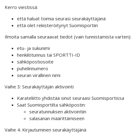
Kerro viestissä:
että haluat toimia seurasi seurakäyttäjänä
että olet rekisteröitynyt Suomisportiin
Ilmoita samalla seuraavat tiedot (vain tunnistamista varten):
etu- ja sukunimi
henkilötunnus tai SPORTTI-ID
sähköpostiosoite
puhelinnumero
seuran virallinen nimi
Vaihe 3: Seurakäyttäjän aktivointi
Karateliitto yhdistää sinut seuraasi Suomisportissa
Saat Suomisportilta sähköpostin:
seuratunnuksen aktivointiin
salasanan määrittämiseen
Vaihe 4: Kirjautuminen seurakäyttäjänä