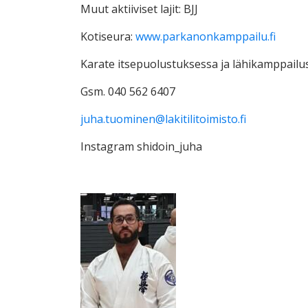
Muut aktiiviset lajit: BJJ
Kotiseura:
www.parkanonkamppailu.fi
Karate itsepuolustuksessa ja lähikamppail
Gsm. 040 562 6407
juha.tuominen@lakitilitoimisto.fi
Instagram shidoin_juha