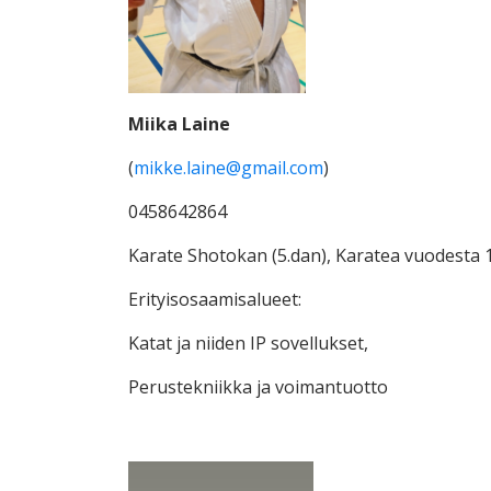
Miika Laine
(
mikke.laine@gmail.com
)
0458642864
Karate Shotokan (5.dan), Karatea vuodesta 
Erityisosaamisalueet:
Katat ja niiden IP sovellukset,
Perustekniikka ja voimantuotto