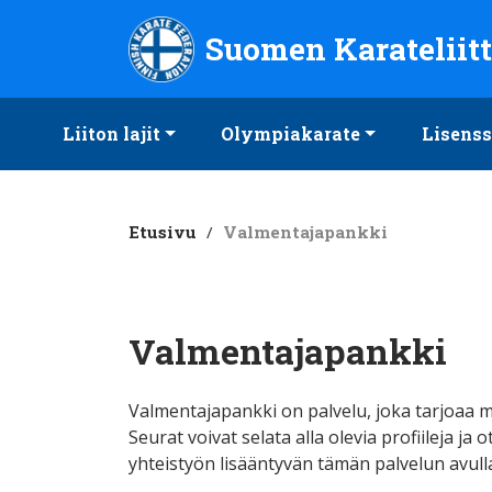
Suomen Karateliitto ry
Suomen Karateliit
Liiton lajit
Olympiakarate
Lisenss
Etusivu
/
Valmentajapankki
Valmentajapankki
Valmentajapankki on palvelu, joka tarjoaa m
Seurat voivat selata alla olevia profiileja 
yhteistyön lisääntyvän tämän palvelun avulla y