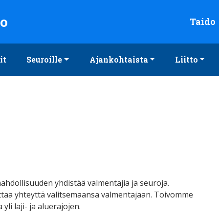
to
Taido
it
Seuroille
Ajankohtaista
Liitto
ahdollisuuden yhdistää valmentajia ja seuroja.
ja ottaa yhteyttä valitsemaansa valmentajaan. Toivomme
li laji- ja aluerajojen.