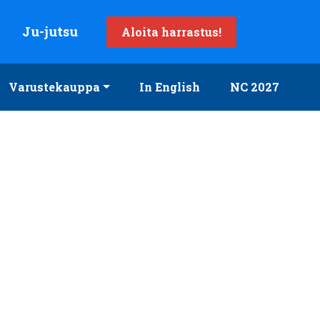
Ju-jutsu
Aloita harrastus!
Varustekauppa
In English
NC 2027