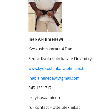
Ihab Al-Himedawi
Kyokushin karate 4 Dan.
Seura: Kyokushin karate Finland ry.
www.kyokushinkaratefinland.fi
ihab.alhimedawi@gmail.com
045 1331717
erityisosaaminen:
full contact – ottelutekniikat