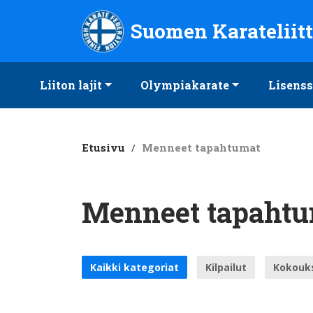
Suomen Karateliitto ry
Suomen Karateliit
Liiton lajit
Olympiakarate
Lisenss
Etusivu
/
Menneet tapahtumat
Menneet tapaht
Kaikki kategoriat
Kilpailut
Kokouk