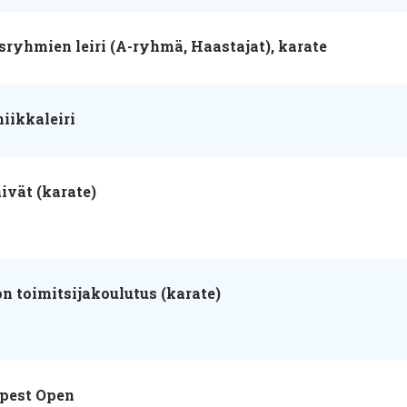
yhmien leiri (A-ryhmä, Haastajat), karate
iikkaleiri
ivät (karate)
on toimitsijakoulutus (karate)
apest Open