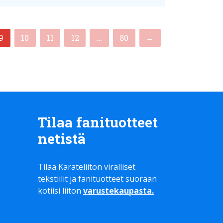
(current)
9
10
11
12
…
80
→
Tilaa fanituotteet
netistä
Tilaa Karateliiton viralliset
tekstiilit ja fanituotteet suoraan
kotiisi liiton
varustekaupasta
.