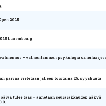
a
Open 2025
2025 Luxembourg
valmennus – valmentamisen psykologia urheiluarjess
n päivää vietetään jälleen torstaina 25. syyskuuta
apäivä tulee taas – annetaan seurarakkauden näkyä
3.9.