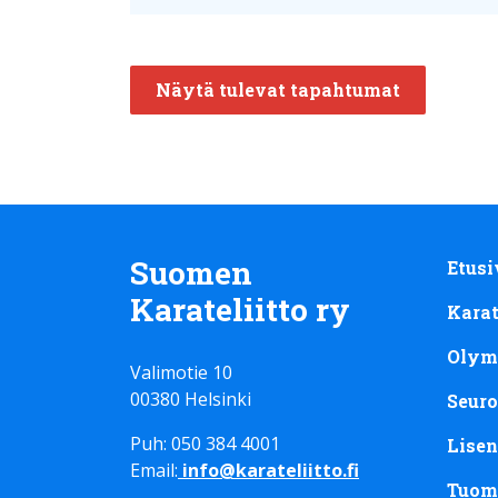
Näytä tulevat tapahtumat
Suomen
Etusi
Karateliitto ry
Kara
Olym
Valimotie 10
00380 Helsinki
Seuro
Puh: 050 384 4001
Lisen
Email:
info@karateliitto.fi
Tuom