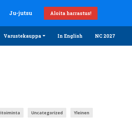
Ju-jutsu
Aloita harrastus!
Varustekauppa
In English
NC 2027
itoiminta
Uncategorized
Yleinen