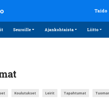
to
Taido
it
Seuroille
Ajankohtaista
Liitto
umat
set
Koulutukset
Leirit
Tapahtumat
Tuomar