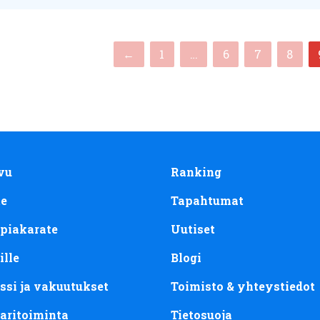
←
1
…
6
7
8
vu
Ranking
te
Tapahtumat
piakarate
Uutiset
ille
Blogi
ssi ja vakuutukset
Toimisto & yhteystiedot
aritoiminta
Tietosuoja