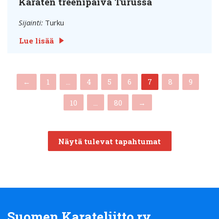
Karaten treenipäivä Turussa
Sijainti:
Turku
Lue lisää
(current)
←
1
…
4
5
6
7
8
9
10
…
80
→
Näytä tulevat tapahtumat
Suomen Karateliitto ry