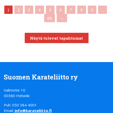
(current)
1
2
3
4
5
6
7
8
9
…
80
→
Näytä tulevat tapahtumat
Suomen Karateliitto ry
Valimotie 10
00380 Helsinki
Puh: 050 384 4001
Email:
info@karateliitto.fi