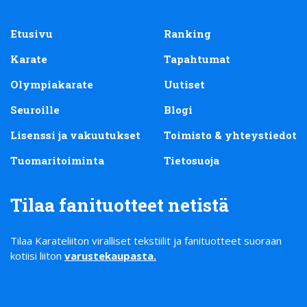
Etusivu
Ranking
Karate
Tapahtumat
Olympiakarate
Uutiset
Seuroille
Blogi
Lisenssi ja vakuutukset
Toimisto & yhteystiedot
Tuomaritoiminta
Tietosuoja
Tilaa fanituotteet netistä
Tilaa Karateliiton viralliset tekstiilit ja fanituotteet suoraan
kotiisi liiton
varustekaupasta
.