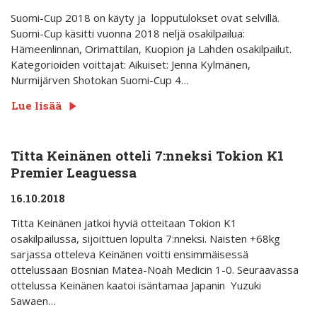
Suomi-Cup 2018 on käyty ja lopputulokset ovat selvillä.
Suomi-Cup käsitti vuonna 2018 neljä osakilpailua:
Hämeenlinnan, Orimattilan, Kuopion ja Lahden osakilpailut.
Kategorioiden voittajat: Aikuiset: Jenna Kylmänen,
Nurmijärven Shotokan Suomi-Cup 4…
Lue lisää
Titta Keinänen otteli 7:nneksi Tokion K1
Premier Leaguessa
16.10.2018
Titta Keinänen jatkoi hyviä otteitaan Tokion K1
osakilpailussa, sijoittuen lopulta 7:nneksi. Naisten +68kg
sarjassa otteleva Keinänen voitti ensimmäisessä
ottelussaan Bosnian Matea-Noah Medicin 1-0. Seuraavassa
ottelussa Keinänen kaatoi isäntamaa Japanin Yuzuki
Sawaen…