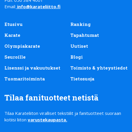
Puh: 050 384 4001
Email:
info@karateliitto.fi
Etusivu
Ranking
Karate
Tapahtumat
Olympiakarate
Uutiset
Seuroille
Blogi
Lisenssi ja vakuutukset
Toimisto & yhteystiedot
Tuomaritoiminta
Tietosuoja
Tilaa fanituotteet netistä
Tilaa Karateliiton viralliset tekstiilit ja fanituotteet suoraan
kotiisi liiton
varustekaupasta
.