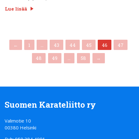
Lue lisää
(current)
←
1
…
43
44
45
46
47
48
49
…
58
→
Suomen Karateliitto ry
Valimotie 10
00380 Helsinki