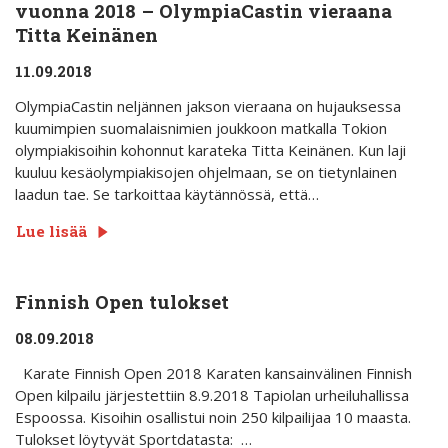
vuonna 2018 – OlympiaCastin vieraana
Titta Keinänen
11.09.2018
OlympiaCastin neljännen jakson vieraana on hujauksessa
kuumimpien suomalaisnimien joukkoon matkalla Tokion
olympiakisoihin kohonnut karateka Titta Keinänen. Kun laji
kuuluu kesäolympiakisojen ohjelmaan, se on tietynlainen
laadun tae. Se tarkoittaa käytännössä, että…
Lue lisää
Finnish Open tulokset
08.09.2018
Karate Finnish Open 2018 Karaten kansainvälinen Finnish
Open kilpailu järjestettiin 8.9.2018 Tapiolan urheiluhallissa
Espoossa. Kisoihin osallistui noin 250 kilpailijaa 10 maasta.
Tulokset löytyvät Sportdatasta: …