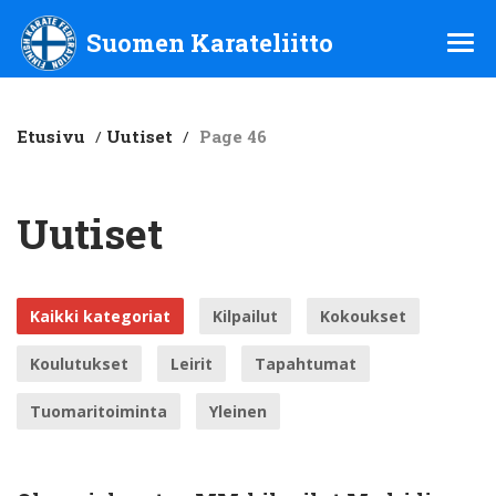
Suomen Karateliitto ry
Suomen Karateliitto
Etusivu
/
Uutiset
/
Page 46
Uutiset
Kaikki kategoriat
Kilpailut
Kokoukset
Koulutukset
Leirit
Tapahtumat
Tuomaritoiminta
Yleinen