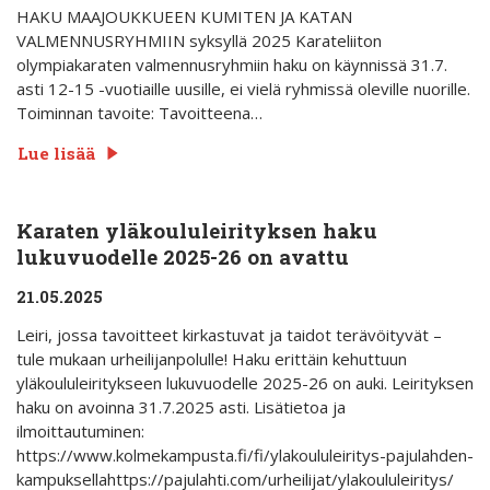
HAKU MAAJOUKKUEEN KUMITEN JA KATAN
VALMENNUSRYHMIIN syksyllä 2025 Karateliiton
olympiakaraten valmennusryhmiin haku on käynnissä 31.7.
asti 12-15 -vuotiaille uusille, ei vielä ryhmissä oleville nuorille.
Toiminnan tavoite: Tavoitteena…
Lue lisää
Karaten yläkoululeirityksen haku
lukuvuodelle 2025-26 on avattu
21.05.2025
Leiri, jossa tavoitteet kirkastuvat ja taidot terävöityvät –
tule mukaan urheilijanpolulle! Haku erittäin kehuttuun
yläkoululeiritykseen lukuvuodelle 2025-26 on auki. Leirityksen
haku on avoinna 31.7.2025 asti. Lisätietoa ja
ilmoittautuminen:
https://www.kolmekampusta.fi/fi/ylakoululeiritys-pajulahden-
kampuksellahttps://pajulahti.com/urheilijat/ylakoululeiritys/