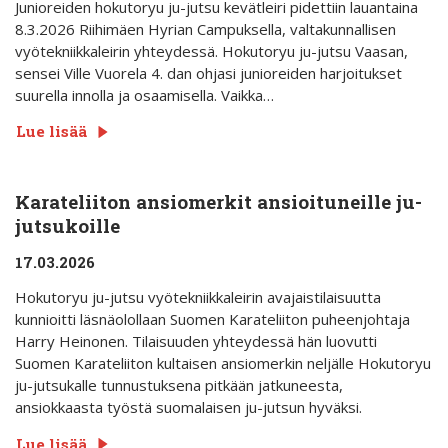
Junioreiden hokutoryu ju-jutsu kevätleiri pidettiin lauantaina
8.3.2026 Riihimäen Hyrian Campuksella, valtakunnallisen
vyötekniikkaleirin yhteydessä. Hokutoryu ju-jutsu Vaasan,
sensei Ville Vuorela 4. dan ohjasi junioreiden harjoitukset
suurella innolla ja osaamisella. Vaikka…
Lue lisää
Karateliiton ansiomerkit ansioituneille ju-
jutsukoille
17.03.2026
Hokutoryu ju-jutsu vyötekniikkaleirin avajaistilaisuutta
kunnioitti läsnäolollaan Suomen Karateliiton puheenjohtaja
Harry Heinonen. Tilaisuuden yhteydessä hän luovutti
Suomen Karateliiton kultaisen ansiomerkin neljälle Hokutoryu
ju-jutsukalle tunnustuksena pitkään jatkuneesta,
ansiokkaasta työstä suomalaisen ju-jutsun hyväksi.
Lue lisää