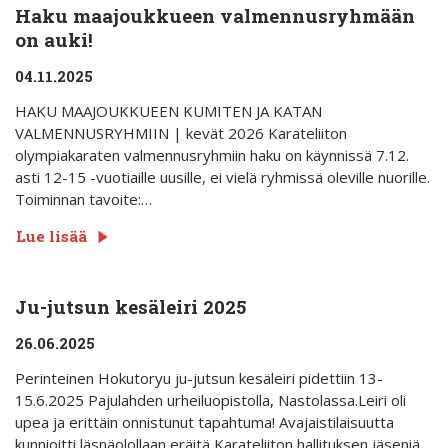
Haku maajoukkueen valmennusryhmään
on auki!
04.11.2025
HAKU MAAJOUKKUEEN KUMITEN JA KATAN
VALMENNUSRYHMIIN | kevät 2026 Karateliiton
olympiakaraten valmennusryhmiin haku on käynnissä 7.12.
asti 12-15 -vuotiaille uusille, ei vielä ryhmissä oleville nuorille.
Toiminnan tavoite:…
Lue lisää
Ju-jutsun kesäleiri 2025
26.06.2025
Perinteinen Hokutoryu ju-jutsun kesäleiri pidettiin 13-
15.6.2025 Pajulahden urheiluopistolla, Nastolassa.Leiri oli
upea ja erittäin onnistunut tapahtuma! Avajaistilaisuutta
kunnioitti läsnäolollaan eräitä Karateliiton hallituksen jäseniä,