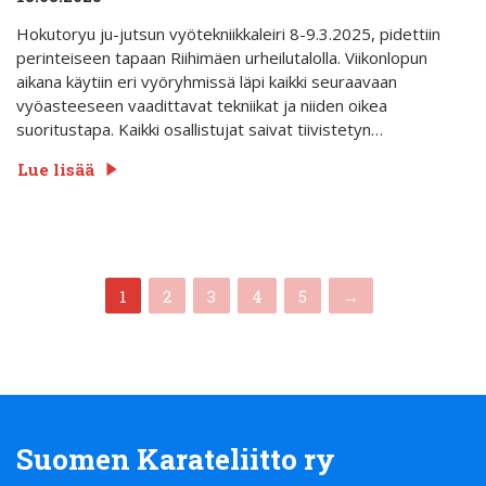
Hokutoryu ju-jutsun vyötekniikkaleiri 8-9.3.2025, pidettiin
perinteiseen tapaan Riihimäen urheilutalolla. Viikonlopun
aikana käytiin eri vyöryhmissä läpi kaikki seuraavaan
vyöasteeseen vaadittavat tekniikat ja niiden oikea
suoritustapa. Kaikki osallistujat saivat tiivistetyn…
Lue lisää
(current)
1
2
3
4
5
→
Suomen Karateliitto ry