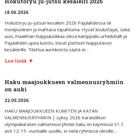
Hokutoryu ju-jutsu kesäleiri 2026
18.06.2026
Hokutoryu ju-jutsun kesäleiri 2026 Pajulahdessa oli
monipuolinen ja mahtava tapahtuma. Hyvät kouluttajat, sekä
uusi, maailman huippuluokkaa oleva kamppailu-urheiluhalli ja
Pajulahden upea luonto, loivat puitteet huipputason
kesäleirille. Tilattua aurinkoista säätä ei…
Lue lisää
Haku maajoukkueen valmennusryhmiin
on auki
22.05.2026
HAKU MAAJOUKKUEEN KUMITEN JA KATAN
VALMENNUSRYHMIIN | syksy 2026 Karateliiton
olympiakaraten valmennusryhmiin haku on käynnissä 31.7.
asti 12-15 -vuotiaille uusille, ei vielä ryhmissä oleville…