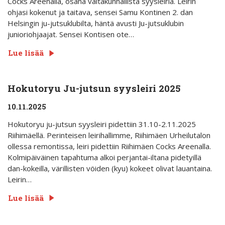
Cocks Areenalla, osana valtakunnallista syysleiriä. Leirin
ohjasi kokenut ja taitava, sensei Samu Kontinen 2. dan
Helsingin ju-jutsuklubilta, häntä avusti Ju-jutsuklubin
junioriohjaajat. Sensei Kontisen ote…
Lue lisää
Hokutoryu Ju-jutsun syysleiri 2025
10.11.2025
Hokutoryu ju-jutsun syysleiri pidettiin 31.10-2.11.2025
Riihimäellä. Perinteisen leirihallimme, Riihimäen Urheilutalon
ollessa remontissa, leiri pidettiin Riihimäen Cocks Areenalla.
Kolmipäiväinen tapahtuma alkoi perjantai-iltana pidetyillä
dan-kokeilla, värillisten vöiden (kyu) kokeet olivat lauantaina.
Leirin…
Lue lisää