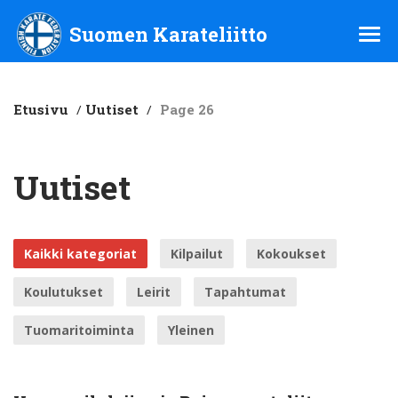
Suomen Karateliitto ry
Suomen Karateliitto
Etusivu
/
Uutiset
/
Page 26
Uutiset
Kaikki kategoriat
Kilpailut
Kokoukset
Koulutukset
Leirit
Tapahtumat
Tuomaritoiminta
Yleinen