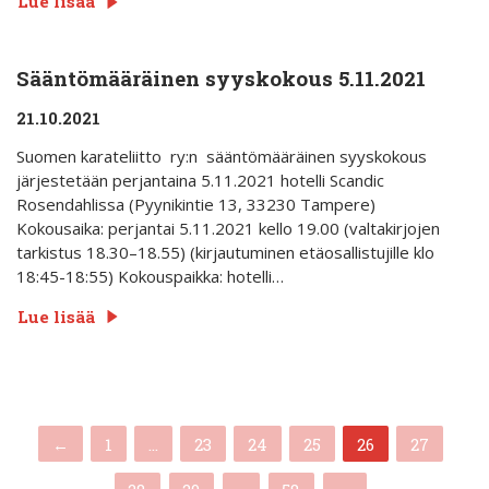
Lue lisää
Sääntömääräinen syyskokous 5.11.2021
21.10.2021
Suomen karateliitto ry:n sääntömääräinen syyskokous
järjestetään perjantaina 5.11.2021 hotelli Scandic
Rosendahlissa (Pyynikintie 13, 33230 Tampere)
Kokousaika: perjantai 5.11.2021 kello 19.00 (valtakirjojen
tarkistus 18.30–18.55) (kirjautuminen etäosallistujille klo
18:45-18:55) Kokouspaikka: hotelli…
Lue lisää
(current)
←
1
…
23
24
25
26
27