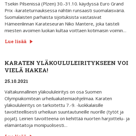
Tsekin Pilsenissä (Plzen) 30.-31.10. käydyssä Euro Grand
Prix -karateturnauksessa nähtiin runsaasti suomalaisväriä.
Suomalaisten parhaista sijoituksista vastasivat
Hämeenlinnan Karateseuran Niko Mantere, joka taisteli
miesten avoimen luokan kultaa voittaen kotimaisin voimin…
Lue lisää
KARATEN YLÄKOULULEIRITYKSEEN VOI
VIELÄ HAKEA!
25.10.2021
Valtakunnallinen yläkoululeiritys on osa Suomen
Olympiakomitean urheiluakatemiaohjelmaa. Karaten
yläkoululeiritys on tarkoitettu 7.-9. -luokkalaisille
tavoitteellisesti urheiluun suuntautuneille nuorille (tytöt ja
pojat). Leirien tavoitteena on kehittää nuorten harjoittelu- ja
elämäntaitoja monipuolisesti…