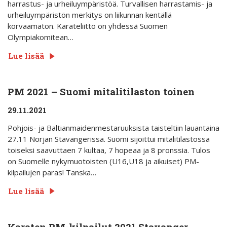
harrastus- ja urheiluympäristöä. Turvallisen harrastamis- ja
urheiluympäristön merkitys on liikunnan kentällä
korvaamaton. Karateliitto on yhdessä Suomen
Olympiakomitean…
Lue lisää
PM 2021 – Suomi mitalitilaston toinen
29.11.2021
Pohjois- ja Baltianmaidenmestaruuksista taisteltiin lauantaina
27.11 Norjan Stavangerissa. Suomi sijoittui mitalitilastossa
toiseksi saavuttaen 7 kultaa, 7 hopeaa ja 8 pronssia. Tulos
on Suomelle nykymuotoisten (U16,U18 ja aikuiset) PM-
kilpailujen paras! Tanska…
Lue lisää
Karaten PM-kilpailut 2021 Stavanger