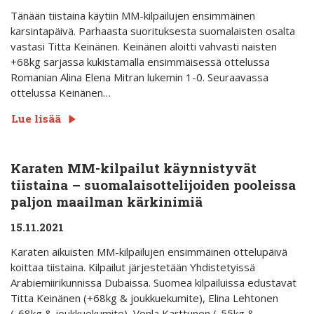
Tänään tiistaina käytiin MM-kilpailujen ensimmäinen
karsintapäivä. Parhaasta suorituksesta suomalaisten osalta
vastasi Titta Keinänen. Keinänen aloitti vahvasti naisten
+68kg sarjassa kukistamalla ensimmäisessä ottelussa
Romanian Alina Elena Mitran lukemin 1-0. Seuraavassa
ottelussa Keinänen…
Lue lisää
Karaten MM-kilpailut käynnistyvät
tiistaina – suomalaisottelijoiden pooleissa
paljon maailman kärkinimiä
15.11.2021
Karaten aikuisten MM-kilpailujen ensimmäinen ottelupäivä
koittaa tiistaina. Kilpailut järjestetään Yhdistetyissä
Arabiemiirikunnissa Dubaissa. Suomea kilpailuissa edustavat
Titta Keinänen (+68kg & joukkuekumite), Elina Lehtonen
(-68kg & joukkuekumite), Venla Karttunen (-55kg &