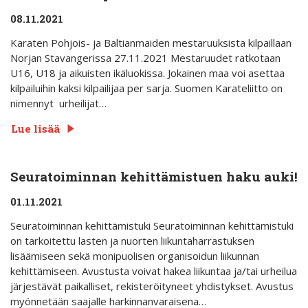
08.11.2021
Karaten Pohjois- ja Baltianmaiden mestaruuksista kilpaillaan
Norjan Stavangerissa 27.11.2021 Mestaruudet ratkotaan
U16, U18 ja aikuisten ikäluokissa. Jokainen maa voi asettaa
kilpailuihin kaksi kilpailijaa per sarja. Suomen Karateliitto on
nimennyt urheilijat…
Lue lisää
Seuratoiminnan kehittämistuen haku auki!
01.11.2021
Seuratoiminnan kehittämistuki Seuratoiminnan kehittämistuki
on tarkoitettu lasten ja nuorten liikuntaharrastuksen
lisäämiseen sekä monipuolisen organisoidun liikunnan
kehittämiseen. Avustusta voivat hakea liikuntaa ja/tai urheilua
järjestävät paikalliset, rekisteröityneet yhdistykset. Avustus
myönnetään saajalle harkinnanvaraisena…