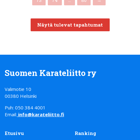
73
74
…
80
→
Näytä tulevat tapahtumat
Suomen Karateliitto ry
Valimotie 10
00380 Helsinki
Puh: 050 384 4001
Email:
info@karateliitto.fi
Etusivu
Ranking