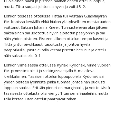
Puolalainen pääsi jo pisteen päähän ennen ottelun loppua,
mutta Titta suojasi johtonsa hyvin ja voitti 3-2.
Lohkon toisessa ottelussa Tittaa tuli vastaan Guadalajaran
EM-kisoissa keväällä ehkä hiukan yllätyksellisen mestaruuden
voittanut Saksan Johanna Kneer. Tunnustelevan alun jälkeen
saksalainen sai upotettua hyvin ajoitetun päälyönnin ja sai
näin yhden pisteen. Pisteen jälkeen ottelun tempo kasvoi ja
Titta yritti raivokkaasti tasoitusta ja johtoa hyvillä
pääpotkuilla, joista ei tällä kertaa pisteitä herunut ja ottelu
näin saksalaiselle 0-1.
Lohkon viimeisessä ottelussa Kyriaki Kydonaki, viime vuoden
EM-pronssimitalisti ja rankingissa sijalla 8. majaileva
kreikkalainen. Tasaisen ottelun loppupuolella Kydonaki sai
yhden pisteen lyönnistä jonka tuomaa johtoa hän puolusti
loppuun saakka. Erittäin pienet on marginaalit, ja voitto tästä
tasaisesta ottelusta olisi vienyt Titan semifinaaleihin, mutta
tällä kertaa Titan ottelut päättyivät tähän.