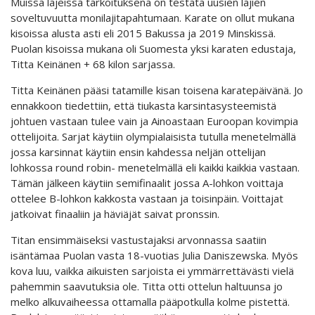
Muissa lajeissa tarkoituksena on testata uusien lajien
soveltuvuutta monilajitapahtumaan. Karate on ollut mukana
kisoissa alusta asti eli 2015 Bakussa ja 2019 Minskissä.
Puolan kisoissa mukana oli Suomesta yksi karaten edustaja,
Titta Keinänen + 68 kilon sarjassa.
Titta Keinänen pääsi tatamille kisan toisena karatepäivänä. Jo
ennakkoon tiedettiin, että tiukasta karsintasysteemistä
johtuen vastaan tulee vain ja Ainoastaan Euroopan kovimpia
ottelijoita. Sarjat käytiin olympialaisista tutulla menetelmällä
jossa karsinnat käytiin ensin kahdessa neljän ottelijan
lohkossa round robin- menetelmällä eli kaikki kaikkia vastaan.
Tämän jälkeen käytiin semifinaalit jossa A-lohkon voittaja
ottelee B-lohkon kakkosta vastaan ja toisinpäin. Voittajat
jatkoivat finaaliin ja häviäjät saivat pronssin.
Titan ensimmäiseksi vastustajaksi arvonnassa saatiin
isäntämaa Puolan vasta 18-vuotias Julia Daniszewska. Myös
kova luu, vaikka aikuisten sarjoista ei ymmärrettävästi vielä
pahemmin saavutuksia ole. Titta otti ottelun haltuunsa jo
melko alkuvaiheessa ottamalla pääpotkulla kolme pistettä.