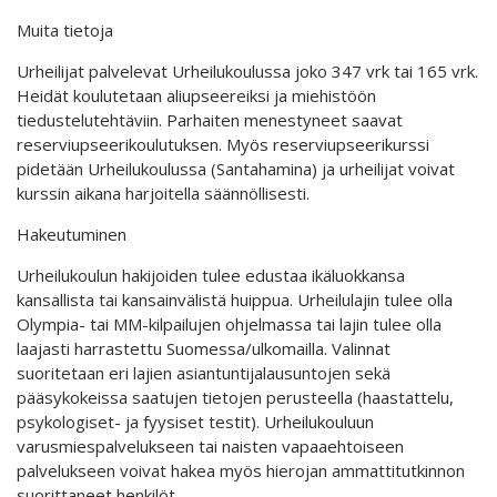
Muita tietoja
Urheilijat palvelevat Urheilukoulussa joko 347 vrk tai 165 vrk.
Heidät koulutetaan aliupseereiksi ja miehistöön
tiedustelutehtäviin. Parhaiten menestyneet saavat
reserviupseerikoulutuksen. Myös reserviupseerikurssi
pidetään Urheilukoulussa (Santahamina) ja urheilijat voivat
kurssin aikana harjoitella säännöllisesti.
Hakeutuminen
Urheilukoulun hakijoiden tulee edustaa ikäluokkansa
kansallista tai kansainvälistä huippua. Urheilulajin tulee olla
Olympia- tai MM-kilpailujen ohjelmassa tai lajin tulee olla
laajasti harrastettu Suomessa/ulkomailla. Valinnat
suoritetaan eri lajien asiantuntijalausuntojen sekä
pääsykokeissa saatujen tietojen perusteella (haastattelu,
psykologiset- ja fyysiset testit). Urheilukouluun
varusmiespalvelukseen tai naisten vapaaehtoiseen
palvelukseen voivat hakea myös hierojan ammattitutkinnon
suorittaneet henkilöt.