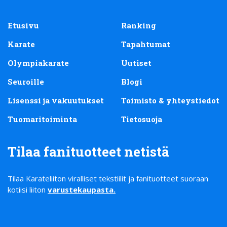
Etusivu
Ranking
Karate
Tapahtumat
Olympiakarate
Uutiset
Seuroille
Blogi
Lisenssi ja vakuutukset
Toimisto & yhteystiedot
Tuomaritoiminta
Tietosuoja
Tilaa fanituotteet netistä
Tilaa Karateliiton viralliset tekstiilit ja fanituotteet suoraan
kotiisi liiton
varustekaupasta
.