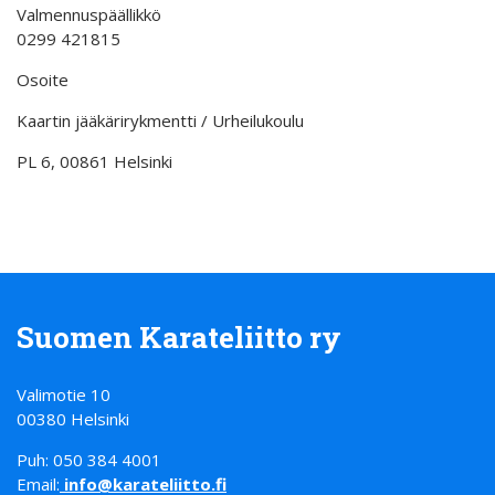
Valmennuspäällikkö
0299 421815
Osoite
Kaartin jääkärirykmentti / Urheilukoulu
PL 6, 00861 Helsinki
Suomen Karateliitto ry
Valimotie 10
00380 Helsinki
Puh: 050 384 4001
Email:
info@karateliitto.fi