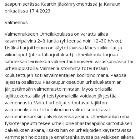
saapumiserässä Kaartin jääkärirykmentissä ja Kainuun
prikaatissa 17.4.2023.
Valmennus
Valmennukseen Urheilukoulussa on varattu aikaa
kasarmipäivinä 2–8 tuntia (yhteensä noin 12–30 h/vko).
Lisäksi harjoitteluun on käytettävissä lähes kaikki illat ja
viikonloput (pl. sotaharjoitukset). Urheilukoulu tarjoaa
kahdeksan leiriviikkoa valmentautumiseen varuskunnassa tai
urheiluopistoilla. Valmennustoiminta toteutetaan
koulutettujen sotilasvalmentajien koordinoimana. Pääosa
lajeista osallistuu Pääkaupunkiseudun urheiluakatemian
järjestämään valmennustoimintaan. Myös erilaisilla
lajiliittokohtaisilla yhteistyömalleilla voidaan järjestää
valmennusta. Valitut urheilijat sitoutuvat lajiliiton
valmennukseen. Urheilukouluun valitut suorittavat
valmennuskurssin palveluksensa aikana. Urheilukoulun oma
fysioterapeutti tekee urheilijoille lihastasapainokartoituksen
palveluksen aikana, lisäksi hän on urheilijoiden käytettävissä
vammojen hoidossa ja ennaltaehkäisyssä palveluksen aikana.