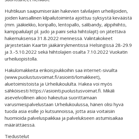
Huhtikuun saapumiserään hakevien talvilajien urheilijoiden,
joiden kansallinen kilpailutoiminta ajoittuu syksystä keväästä
(mm. jääkiekko, koripallo, lentopallo, salibandy, alppihiihto,
kamppailulajit pl. judo ja paini sekä hiihtolajit) on jätettävä
hakemuksensa 31.8.2022 mennessä. Valintakokeet
järjestetään Kaartin jääkärirykmentissä Helsingissä 28-29.9
ja 3.-5.10.2022 sekä hiihtolajien osalta 7.10.2022 Vuokatin
urheiluopistolla.
Hakulomakkeita erikoisjoukkoihin saa internet-sivuilta
(www.puolustusvoimat.fi/asiointi/lomakkeet),
aluetoimistoista ja Urheilukoululta. Hakea voi myös
sähköisesti https://asiointi.puolustusvoimat.fi. Mikäli
asevelvollinen aikoo hakeutua suorittamaan
varusmiespalvelustaan Urheilukoulussa, hänen olisi hyvä
tuoda asia esille jo kutsunnoissa, jotta asia voitaisiin
huomioida palveluspaikkaa ja palvelukseen astumisaikaa
määrättäessä.
Tiedustelut