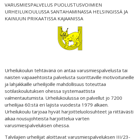
VARUSMIESPALVELUS PUOLUSTUSVOIMIEN
URHEILUKOULUSSA SANTAHAMINASSA HELSINGISSÄ JA
KAINUUN PRIKAATISSA KAJAANISSA
Urheilukoulun tehtävänä on antaa varusmiespalvelusta tai
naisten vapaaehtoista palvelusta suorittaville motivoituneille
ja lahjakkaille urheilijoille mahdollisuus toteuttaa
sotilaskoulutuksen ohessa systemaattista
valmentautumista. Urheilukoulussa on palvellut jo 7200
urheilijaa 60:stä eri lajista vuodesta 1979 alkaen.
Urheilukoulu tarjoaa hyvät harjoitteluolosuhteet ja riittävästi
aikaa nousujohteista harjoittelua varten
varusmiespalveluksen ohessa.
Talvilajien urheilijat aloittavat varusmiespalveluksen III/23-