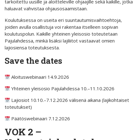
tarkoitettu uusille ja aloitteleville ohjaajille sekä kaikille, jotka
haluavat vahvistaa ohjausosaamistaan.
Koulutuksessa on useita eri suuntautumisvaihtoehtoja,
joiden avulla osallistuja voi rakentaa itselleen sopivan
koulutuspolun. Kaikille yhteinen yleisosio toteutetaan
Pajulahdessa, minkä lisäksi lajiliitot vastaavat omien
lajiosiensa toteutuksesta.
Save the dates
Aloituswebinaari 14.9.2026
Yhteinen yleisosio Pajulahdessa 10.–11.10.2026
Lajiosiot 10.10.–7.12.2026 välisenä aikana (lajikohtaiset
toteutukset)
Päätöswebinaari 7.12.2026
VOK 2 –