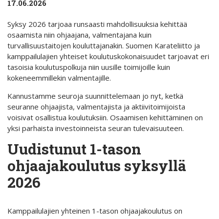
17.06.2026
Syksy 2026 tarjoaa runsaasti mahdollisuuksia kehittää
osaamista niin ohjaajana, valmentajana kuin
turvallisuustaitojen kouluttajanakin. Suomen Karateliitto ja
kamppailulajien yhteiset koulutuskokonaisuudet tarjoavat eri
tasoisia koulutuspolkuja niin uusille toimijoille kuin
kokeneemmillekin valmentajille.
Kannustamme seuroja suunnittelemaan jo nyt, ketkä
seuranne ohjaajista, valmentajista ja aktiivitoimijoista
voisivat osallistua koulutuksiin. Osaamisen kehittäminen on
yksi parhaista investoinneista seuran tulevaisuuteen.
Uudistunut 1-tason
ohjaajakoulutus syksyllä
2026
Kamppailulajien yhteinen 1-tason ohjaajakoulutus on