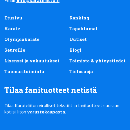
Email:
info@karateliitto.fi
Etusivu
Ranking
Karate
Tapahtumat
Olympiakarate
Uutiset
Seuroille
Blogi
Lisenssi ja vakuutukset
Toimisto & yhteystiedot
Tuomaritoiminta
Tietosuoja
Tilaa fanituotteet netistä
Tilaa Karateliiton viralliset tekstiilit ja fanituotteet suoraan
kotiisi liiton
varustekaupasta
.