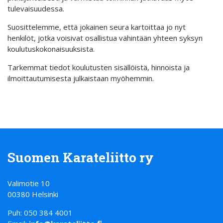
tulevaisuudessa.
Suosittelemme, että jokainen seura kartoittaa jo nyt
henkilöt, jotka voisivat osallistua vähintään yhteen syksyn
koulutuskokonaisuuksista.
Tarkemmat tiedot koulutusten sisällöistä, hinnoista ja
ilmoittautumisesta julkaistaan myöhemmin.
Suomen Karateliitto ry
Valimotie 10
00380 Helsinki
Puh: 050 384 4001