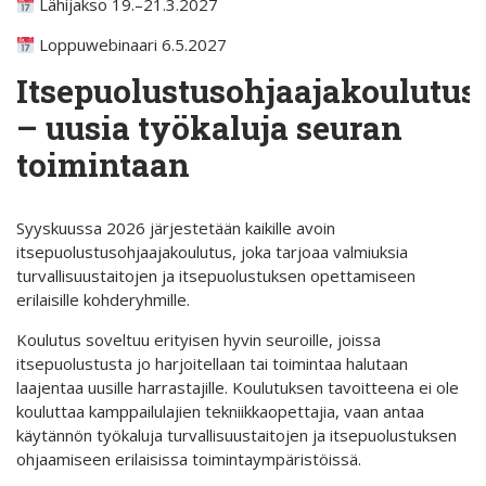
Lähijakso 19.–21.3.2027
Loppuwebinaari 6.5.2027
Itsepuolustusohjaajakoulutus
– uusia työkaluja seuran
toimintaan
Syyskuussa 2026 järjestetään kaikille avoin
itsepuolustusohjaajakoulutus, joka tarjoaa valmiuksia
turvallisuustaitojen ja itsepuolustuksen opettamiseen
erilaisille kohderyhmille.
Koulutus soveltuu erityisen hyvin seuroille, joissa
itsepuolustusta jo harjoitellaan tai toimintaa halutaan
laajentaa uusille harrastajille. Koulutuksen tavoitteena ei ole
kouluttaa kamppailulajien tekniikkaopettajia, vaan antaa
käytännön työkaluja turvallisuustaitojen ja itsepuolustuksen
ohjaamiseen erilaisissa toimintaympäristöissä.