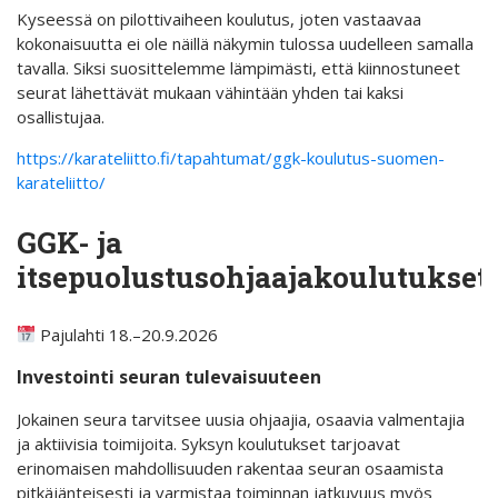
Kyseessä on pilottivaiheen koulutus, joten vastaavaa
kokonaisuutta ei ole näillä näkymin tulossa uudelleen samalla
tavalla. Siksi suosittelemme lämpimästi, että kiinnostuneet
seurat lähettävät mukaan vähintään yhden tai kaksi
osallistujaa.
https://karateliitto.fi/tapahtumat/ggk-koulutus-suomen-
karateliitto/
GGK- ja
itsepuolustusohjaajakoulutukset
Pajulahti 18.–20.9.2026
Investointi seuran tulevaisuuteen
Jokainen seura tarvitsee uusia ohjaajia, osaavia valmentajia
ja aktiivisia toimijoita. Syksyn koulutukset tarjoavat
erinomaisen mahdollisuuden rakentaa seuran osaamista
pitkäjänteisesti ja varmistaa toiminnan jatkuvuus myös