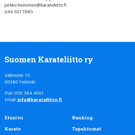
pirkko.heinonen@karateliitto.fi
044 5017680
Suomen Karateliitto ry
Valimotie 10
00380 Helsinki
Puh: 050 384 4001
Email:
info@karateliitto.fi
Etusivu
Ranking
Karate
Tapahtumat