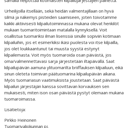
samalla helpottaa kotimaisten kilpailujärjestäjien painetta.
Urheilijoilla itsellään, sekä heidän valmentajillaan on hyvä
silmä ja näkemys pisteiden saamiseen, joten toivotamme
kaikki aktiivisesti kilpailutoiminnassa mukana olevat henkilöt
mukaan tuomaritoimintaan matalalla kynnyksellä. Voit
osallistua tuomariksi ilman lisenssiä sinulle sopiviin kotimaan
kilpailuihin, jos et esimerkiksi ikäsi puolesta voi itse kilpailla,
jos olet loukkaantunut tai muusta syystä estynyt
kilpailemasta. Voit myös tuomaroida osan päivästä, jos
oma/valmennettavasi sarja järjestetään iltapäivällä. Saat
kilpailupäivän aamuna ylituomarilta briiffauksen kilpailuun, eikä
sinun oleteta toimivan päätuomarina kilpailupäivän aikana.
Myös tuomariasun vaatimuksista joustetaan. Saat päivästä
kilpailun järjestäjän kanssa sovittavan korvauksen sen
mukaisesti, miten ison osan päivästä pystyt olemaan mukana
tuomaroimassa.
Lisätietoja:
Pirkko Heinonen
Tuomarivaliokunnan pj.