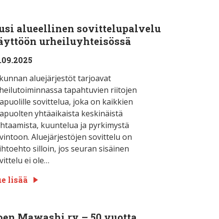
usi alueellinen sovittelupalvelu
äyttöön urheiluyhteisössä
.09.2025
ikunnan aluejärjestöt tarjoavat
heilutoiminnassa tapahtuvien riitojen
apuolille sovittelua, joka on kaikkien
apuolten yhtäaikaista keskinäistä
htaamista, kuuntelua ja pyrkimystä
vintoon. Aluejärjestöjen sovittelu on
ihtoehto silloin, jos seuran sisäinen
vittelu ei ole…
e lisää
oen Mawashi ry – 50 vuotta