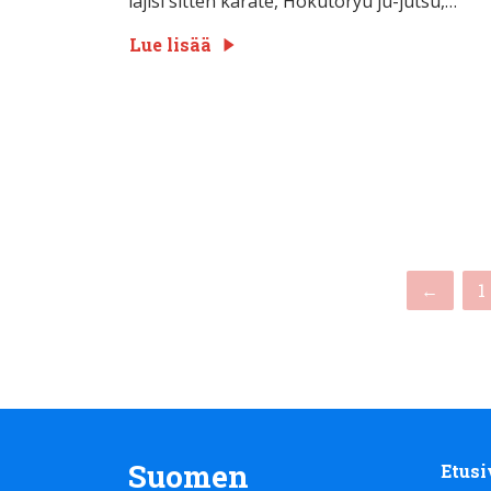
lajisi sitten karate, Hokutoryu ju-jutsu,…
Lue lisää
←
1
Suomen
Etusi