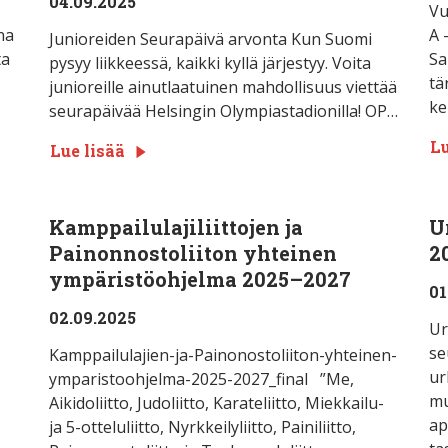
04.09.2025
Vu
na
A 
Junioreiden Seurapäivä arvonta Kun Suomi
ta
Sa
pysyy liikkeessä, kaikki kyllä järjestyy. Voita
tä
junioreille ainutlaatuinen mahdollisuus viettää
ke
seurapäivää Helsingin Olympiastadionilla! OP…
Lu
Lue lisää
Kamppailulajiliittojen ja
U
Painonnostoliiton yhteinen
2
ympäristöohjelma 2025–2027
01
02.09.2025
Ur
se
Kamppailulajien-ja-Painonostoliiton-yhteinen-
ur
ymparistoohjelma-2025-2027_final ”Me,
mu
Aikidoliitto, Judoliitto, Karateliitto, Miekkailu-
ap
ja 5-otteluliitto, Nyrkkeilyliitto, Painiliitto,