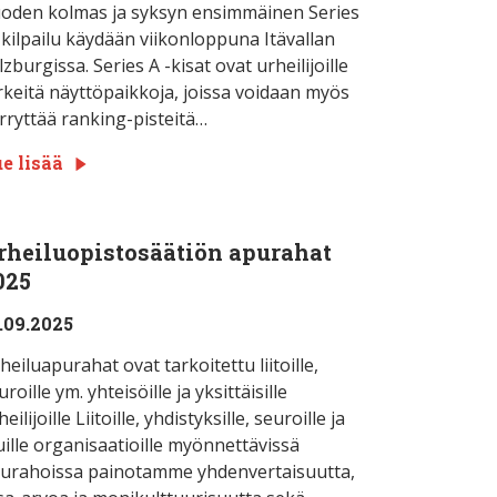
oden kolmas ja syksyn ensimmäinen Series
-kilpailu käydään viikonloppuna Itävallan
lzburgissa. Series A -kisat ovat urheilijoille
rkeitä näyttöpaikkoja, joissa voidaan myös
rryttää ranking-pisteitä…
e lisää
rheiluopistosäätiön apurahat
025
.09.2025
heiluapurahat ovat tarkoitettu liitoille,
uroille ym. yhteisöille ja yksittäisille
heilijoille Liitoille, yhdistyksille, seuroille ja
ille organisaatioille myönnettävissä
urahoissa painotamme yhdenvertaisuutta,