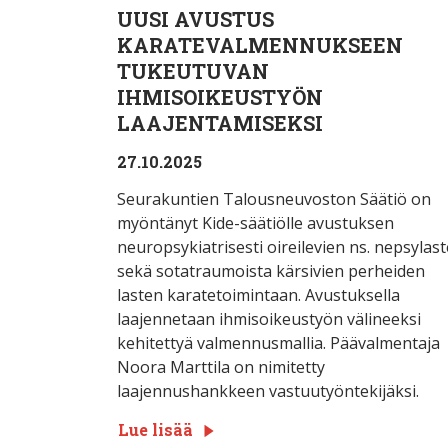
UUSI AVUSTUS
KARATEVALMENNUKSEEN
TUKEUTUVAN
IHMISOIKEUSTYÖN
LAAJENTAMISEKSI
27.10.2025
Seurakuntien Talousneuvoston Säätiö on
myöntänyt Kide-säätiölle avustuksen
neuropsykiatrisesti oireilevien ns. nepsylas
sekä sotatraumoista kärsivien perheiden
lasten karatetoimintaan. Avustuksella
laajennetaan ihmisoikeustyön välineeksi
kehitettyä valmennusmallia. Päävalmentaja
Noora Marttila on nimitetty
laajennushankkeen vastuutyöntekijäksi.
Lue lisää