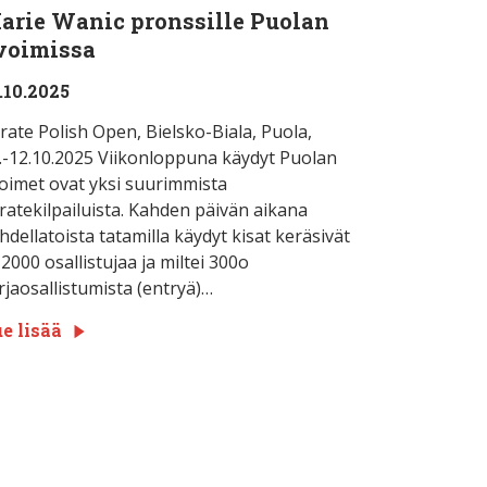
arie Wanic pronssille Puolan
voimissa
.10.2025
rate Polish Open, Bielsko-Biala, Puola,
.-12.10.2025 Viikonloppuna käydyt Puolan
oimet ovat yksi suurimmista
ratekilpailuista. Kahden päivän aikana
hdellatoista tatamilla käydyt kisat keräsivät
i 2000 osallistujaa ja miltei 300o
rjaosallistumista (entryä)…
e lisää