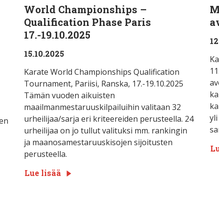
World Championships –
M
Qualification Phase Paris
a
17.-19.10.2025
12
15.10.2025
Ka
11
Karate World Championships Qualification
av
Tournament, Pariisi, Ranska, 17.-19.10.2025
ka
Tämän vuoden aikuisten
ka
maailmanmestaruuskilpailuihin valitaan 32
yl
urheilijaa/sarja eri kriteereiden perusteella. 24
ten
sa
urheilijaa on jo tullut valituksi mm. rankingin
ja maanosamestaruuskisojen sijoitusten
Lu
perusteella.
Lue lisää