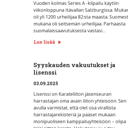
Vuoden kolmas Series A -kilpailu käytiin
viikonloppuna Itävallan Salzburgissa. Muka
oli yli 1200 urheilijaa 82:sta maasta. Suomes
mukana oli seitsemän urheilijaa. Parhaasta
suomalaissaavutuksesta vastasi…
Lue lisää
Syyskauden vakuutukset ja
lisenssi
03.09.2025
Lisenssi on Karateliiton jäsenseuran
harrastajan oma avain liiton yhteisöön. Sen
avulla varmistat, että olet osa virallista
harrastajarekisteriä ja pääset mukaan
monipuoliseen kamppailuyhteisöön – olipa