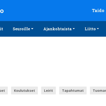
to
Taido
it
Seuroille
Ajankohtaista
Liitto
set
Koulutukset
Leirit
Tapahtumat
Tuomar