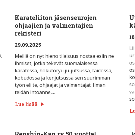
Karateliiton jäsenseurojen
U
ohjaajien ja valmentajien
k
rekisteri
18
29.09.2025
Li
a,
ur
Meillä on nyt hieno tilaisuus nostaa esiin ne
os
ihmiset, jotka tekevät suomalaisessa
os
karatessa, hokutoryu ju-jutsussa, taidossa,
ko
kobudossa ja kenjutsussa sen suurimman
so
työn eli te, ohjaajat ja valmentajat. Ilman
va
teidän intoanne,…
so
Lue lisää
Lu
Renshin-Kan ry 50 vuotta!
J