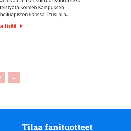
sa-arvoa ja monikulttuurisuutta sekä
teistyötä Kolmen Kampuksen
heiluopiston kanssa. Etusijalla…
e lisää
8
→
Tilaa fanituotteet