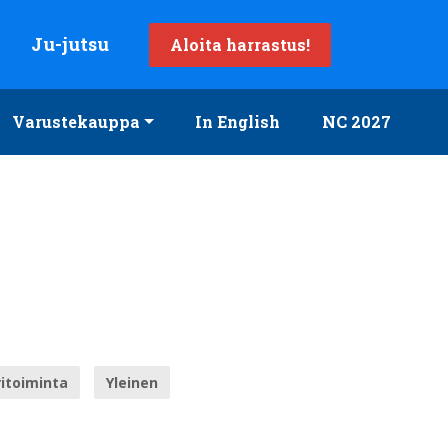
Ju-jutsu
Aloita harrastus!
Varustekauppa
In English
NC 2027
itoiminta
Yleinen