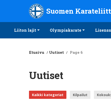
Suomen Karateliitto ry
Suomen Karateliit
Liiton lajit
Olympiakarate
Lisenss
Etusivu
/
Uutiset
/
Page 6
Uutiset
Kaikki kategoriat
Kilpailut
Kokouk