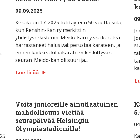
k
09.09.2025
09
Kesäkuun 17. 2025 tuli täyteen 50 vuotta siitä,
kun Renshin-Kan ry merkittiin
Jo
yhdistysrekisteriin. Meido-kan ry:ssä karatea
Jo
harrastaneet halusivat perustaa karateen, ja
Ma
ennen kaikkea kilpakarateen keskittyvän
.
ta
seuran. Meido-kan oli suuri ja…
ta
ka
Lue lisää
Lu
Voita junioreille ainutlaatuinen
K
mahdollisuus viettää
5
seurapäivää Helsingin
04
Olympiastadionilla!
025
Ka