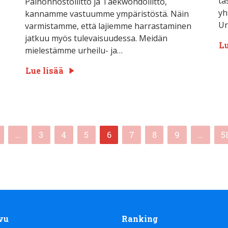
ta
Painonnostoliitto ja Taekwondoliitto,
yh
kannamme vastuumme ympäristöstä. Näin
Ur
varmistamme, että lajiemme harrastaminen
jatkuu myös tulevaisuudessa. Meidän
Lu
mielestämme urheilu- ja…
Lue lisää
(current)
…
3
4
5
6
7
8
9
…
5
vu
Ranking