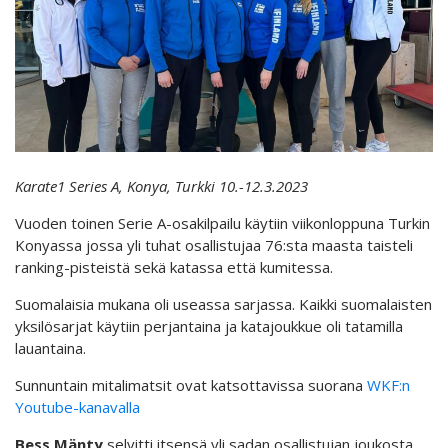
Karate1 Series A, Konya, Turkki 10.-12.3.2023
Vuoden toinen Serie A-osakilpailu käytiin viikonloppuna Turkin
Konyassa jossa yli tuhat osallistujaa 76:sta maasta taisteli
ranking-pisteistä sekä katassa että kumitessa.
Suomalaisia mukana oli useassa sarjassa. Kaikki suomalaisten
yksilösarjat käytiin perjantaina ja katajoukkue oli tatamilla
lauantaina.
Sunnuntain mitalimatsit ovat katsottavissa suorana
WKF:n
Youtube-kanavalla
Bess Mänty
selvitti itsensä yli sadan osallistujan joukosta