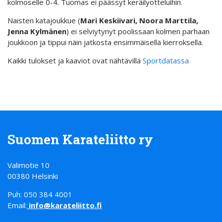
kolmoselle 0-4. Tuomas ei päässyt keräilyotteluihin.
Naisten katajoukkue (
Mari Keskiivari, Noora Marttila,
Jenna Kylmänen
) ei selviytynyt poolissaan kolmen parhaan
joukkoon ja tippui näin jatkosta ensimmäisellä kierroksella.
Kaikki tulokset ja kaaviot ovat nähtävillä
Sportdatassa
Suomen Karateliitto ry
Valimotie 10
00380 Helsinki
Puh: 050 384 4001
Email:
info@karateliitto.fi