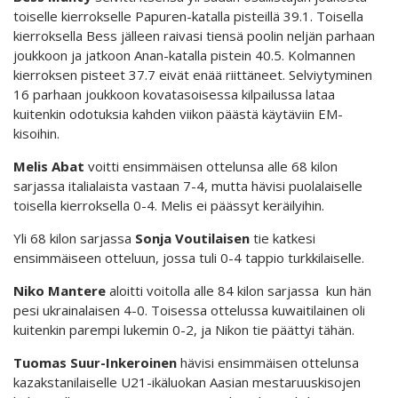
toiselle kierrokselle Papuren-katalla pisteillä 39.1. Toisella
kierroksella Bess jälleen raivasi tiensä poolin neljän parhaan
joukkoon ja jatkoon Anan-katalla pistein 40.5. Kolmannen
kierroksen pisteet 37.7 eivät enää riittäneet. Selviytyminen
16 parhaan joukkoon kovatasoisessa kilpailussa lataa
kuitenkin odotuksia kahden viikon päästä käytäviin EM-
kisoihin.
Melis Abat
voitti ensimmäisen ottelunsa alle 68 kilon
sarjassa italialaista vastaan 7-4, mutta hävisi puolalaiselle
toisella kierroksella 0-4. Melis ei päässyt keräilyihin.
Yli 68 kilon sarjassa
Sonja Voutilaisen
tie katkesi
ensimmäiseen otteluun, jossa tuli 0-4 tappio turkkilaiselle.
Niko Mantere
aloitti voitolla alle 84 kilon sarjassa kun hän
pesi ukrainalaisen 4-0. Toisessa ottelussa kuwaitilainen oli
kuitenkin parempi lukemin 0-2, ja Nikon tie päättyi tähän.
Tuomas Suur-Inkeroinen
hävisi ensimmäisen ottelunsa
kazakstanilaiselle U21-ikäluokan Aasian mestaruuskisojen