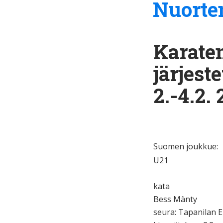
Nuorte
Karate
järjest
2.-4.2. 
Suomen joukkue:
U21
kata
Bess Mänty
seura: Tapanilan E