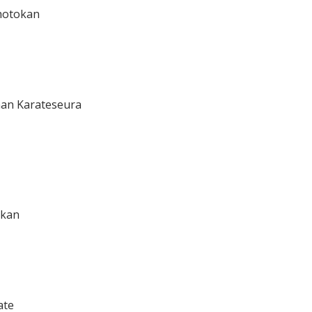
Shotokan
nan Karateseura
okan
ate