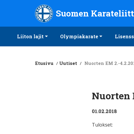
Suomen Karateliitto ry
Suomen Karateliit
Liiton lajit
Olympiakarate
Lisenss
Etusivu
/
Uutiset
/
Nuorten EM 2.-4.2.20
Nuorten 
01.02.2018
Tulokset: