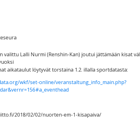
teseura
valittu Lalli Nurmi (Renshin-Kan) joutui jättämään kisat väl
vuoksi
t aikataulut löytyvät torstaina 1.2. illalla sportdatasta:
data.org/wkf/set-online/veranstaltung_info_main.php?
ndar&vernr=156#a_eventhead
iitto.fi/2018/02/02/nuorten-em-1-kisapaiva/