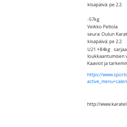
kisapäivä: pe 2.2.
-57kg
Veikko Peltola
seura: Oulun Kara
kisapäivä: pe 2.2.
U21 +84kg sarjaan 
loukkaantumisen 
Kaaviot ja tarkemma
https://www.sport
active_menu=cale
http://www.karatel