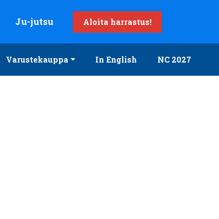
Ju-jutsu
Aloita harrastus!
Varustekauppa
In English
NC 2027