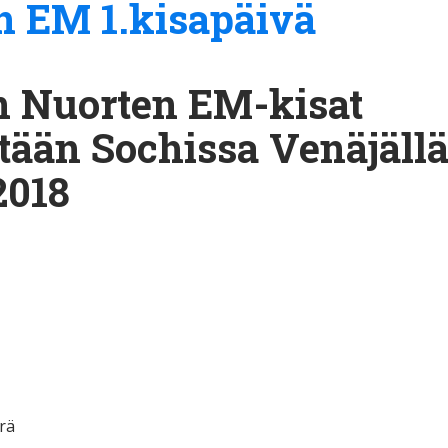
n EM 1.kisapäivä
n Nuorten EM-kisat
etään Sochissa Venäjäll
2018
rä