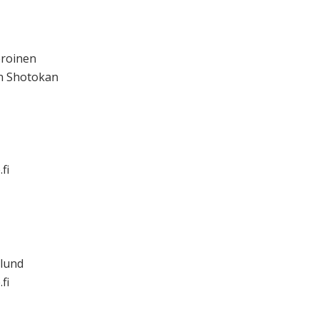
roinen
n Shotokan
fi
mlund
fi