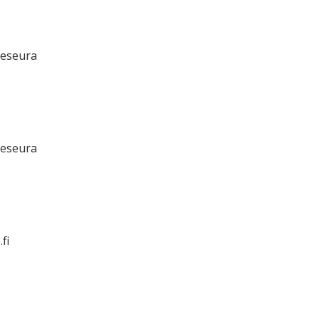
teseura
teseura
fi