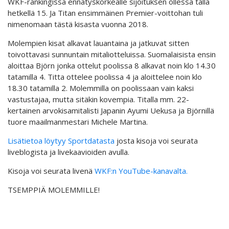
WKF-rankingissa ennätyskorkealle sijoituksen ollessa tällä
hetkellä 15. Ja Titan ensimmäinen Premier-voittohan tuli
nimenomaan tästä kisasta vuonna 2018.
Molempien kisat alkavat lauantaina ja jatkuvat sitten
toivottavasi sunnuntain mitaliotteluissa. Suomalaisista ensin
aloittaa Björn jonka ottelut poolissa 8 alkavat noin klo 14.30
tatamilla 4. Titta ottelee poolissa 4 ja aloittelee noin klo
18.30 tatamilla 2. Molemmilla on poolissaan vain kaksi
vastustajaa, mutta sitäkin kovempia. Titalla mm. 22-
kertainen arvokisamitalisti Japanin Ayumi Uekusa ja Björnillä
tuore maailmanmestari Michele Martina.
Lisätietoa löytyy Sportdatasta
josta kisoja voi seurata
liveblogista ja livekaavioiden avulla.
Kisoja voi seurata livenä
WKF:n YouTube-kanavalta.
TSEMPPIÄ MOLEMMILLE!