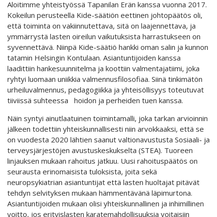
Aloitimme yhteistyössä Tapanilan Erän kanssa vuonna 2017.
Kokeilun perusteella Kide-säätiön eettinen johtopäätös oli,
että toiminta on vakiinnutettava, sitä on laajennettava, ja
ymmärrystä lasten oireilun vaikutuksista harrastukseen on
syvennettävä. Niinpä Kide-säätiö hankki oman salin ja kunnon
tatamin Helsingin Kontulaan. Asiantuntijoiden kanssa
laadittiin hankesuunnitelma ja koottiin valmentajatiimi, joka
ryhtyi luomaan uniikkia valmennusfilosofiaa. Siinä tinkimätön
urheiluvalmennus, pedagogiikka ja yhteisöllisyys toteutuvat
tiiviissä suhteessa hoidon ja perheiden tuen kanssa.
Näin syntyi ainutlaatuinen toimintamalli, joka tarkan arvioinnin
jälkeen todettiin yhteiskunnallisesti niin arvokkaaksi, että se
on vuodesta 2020 lähtien saanut valtionavustusta Sosiaali- ja
terveysjärjestöjen avustuskeskukselta (STEA). Tuoreen
linjauksen mukaan rahoitus jatkuu. Uusi rahoituspäätös on
seurausta erinomaisista tuloksista, joita sekä
neuropsykiatrian asiantuntijat että lasten huoltajat pitävät
tehdyn selvityksen mukaan hämmentävänä läpimurtona.
Asiantuntijoiden mukaan olisi yhteiskunnallinen ja inhimillinen
voitto, jos erityislasten karatemahdollisuuksia voitaisiin