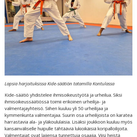
Lapsia harjoituksissa Kide-säätiön tatamilla Kontulassa
Kide-säätiö yhdistelee ihmisoikeustyötä ja urheilua. Siksi
ihmisoikeussäätiössä toimii erikoinen urheilija- ja
valmentajayhteisö. Siihen kuuluu yli 50 urheilijaa ja
kymmenkunta valmentajaa. Suurin osa urheilijoista on karatea
harrastavia ala- ja yläkoululaisia. Lisäksi joukkoon kuuluu myös
kansainväliselle huipulle tähtääviä lukioikäisiä koripalloilijoita.
Valmentajat ovat lajiensa tunnettuja osaajia. Viisi heistä