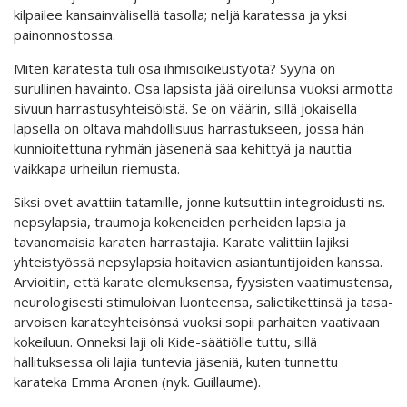
kilpailee kansainvälisellä tasolla; neljä karatessa ja yksi
painonnostossa.
Miten karatesta tuli osa ihmisoikeustyötä? Syynä on
surullinen havainto. Osa lapsista jää oireilunsa vuoksi armotta
sivuun harrastusyhteisöistä. Se on väärin, sillä jokaisella
lapsella on oltava mahdollisuus harrastukseen, jossa hän
kunnioitettuna ryhmän jäsenenä saa kehittyä ja nauttia
vaikkapa urheilun riemusta.
Siksi ovet avattiin tatamille, jonne kutsuttiin integroidusti ns.
nepsylapsia, traumoja kokeneiden perheiden lapsia ja
tavanomaisia karaten harrastajia. Karate valittiin lajiksi
yhteistyössä nepsylapsia hoitavien asiantuntijoiden kanssa.
Arvioitiin, että karate olemuksensa, fyysisten vaatimustensa,
neurologisesti stimuloivan luonteensa, salietikettinsä ja tasa-
arvoisen karateyhteisönsä vuoksi sopii parhaiten vaativaan
kokeiluun. Onneksi laji oli Kide-säätiölle tuttu, sillä
hallituksessa oli lajia tuntevia jäseniä, kuten tunnettu
karateka Emma Aronen (nyk. Guillaume).