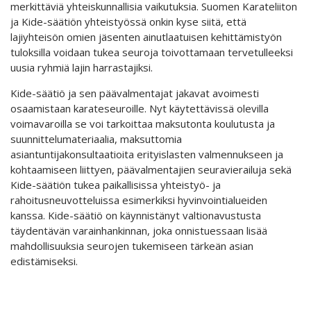
merkittäviä yhteiskunnallisia vaikutuksia. Suomen Karateliiton
ja Kide-säätiön yhteistyössä onkin kyse siitä, että
lajiyhteisön omien jäsenten ainutlaatuisen kehittämistyön
tuloksilla voidaan tukea seuroja toivottamaan tervetulleeksi
uusia ryhmiä lajin harrastajiksi.
Kide-säätiö ja sen päävalmentajat jakavat avoimesti
osaamistaan karateseuroille. Nyt käytettävissä olevilla
voimavaroilla se voi tarkoittaa maksutonta koulutusta ja
suunnittelumateriaalia, maksuttomia
asiantuntijakonsultaatioita erityislasten valmennukseen ja
kohtaamiseen liittyen, päävalmentajien seuravierailuja sekä
Kide-säätiön tukea paikallisissa yhteistyö- ja
rahoitusneuvotteluissa esimerkiksi hyvinvointialueiden
kanssa. Kide-säätiö on käynnistänyt valtionavustusta
täydentävän varainhankinnan, joka onnistuessaan lisää
mahdollisuuksia seurojen tukemiseen tärkeän asian
edistämiseksi.