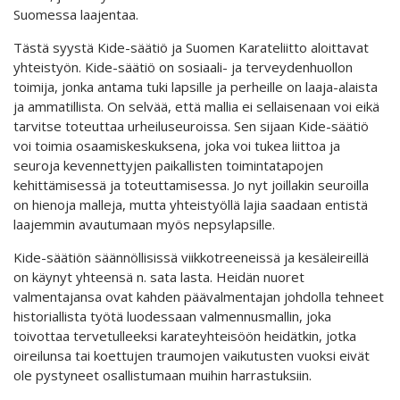
Suomessa laajentaa.
Tästä syystä Kide-säätiö ja Suomen Karateliitto aloittavat
yhteistyön. Kide-säätiö on sosiaali- ja terveydenhuollon
toimija, jonka antama tuki lapsille ja perheille on laaja-alaista
ja ammatillista. On selvää, että mallia ei sellaisenaan voi eikä
tarvitse toteuttaa urheiluseuroissa. Sen sijaan Kide-säätiö
voi toimia osaamiskeskuksena, joka voi tukea liittoa ja
seuroja kevennettyjen paikallisten toimintatapojen
kehittämisessä ja toteuttamisessa. Jo nyt joillakin seuroilla
on hienoja malleja, mutta yhteistyöllä lajia saadaan entistä
laajemmin avautumaan myös nepsylapsille.
Kide-säätiön säännöllisissä viikkotreeneissä ja kesäleireillä
on käynyt yhteensä n. sata lasta. Heidän nuoret
valmentajansa ovat kahden päävalmentajan johdolla tehneet
historiallista työtä luodessaan valmennusmallin, joka
toivottaa tervetulleeksi karateyhteisöön heidätkin, jotka
oireilunsa tai koettujen traumojen vaikutusten vuoksi eivät
ole pystyneet osallistumaan muihin harrastuksiin.