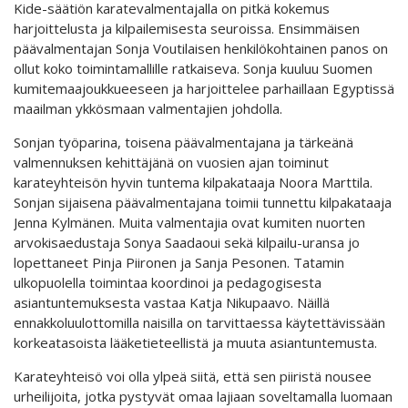
Kide-säätiön karatevalmentajalla on pitkä kokemus
harjoittelusta ja kilpailemisesta seuroissa. Ensimmäisen
päävalmentajan Sonja Voutilaisen henkilökohtainen panos on
ollut koko toimintamallille ratkaiseva. Sonja kuuluu Suomen
kumitemaajoukkueeseen ja harjoittelee parhaillaan Egyptissä
maailman ykkösmaan valmentajien johdolla.
Sonjan työparina, toisena päävalmentajana ja tärkeänä
valmennuksen kehittäjänä on vuosien ajan toiminut
karateyhteisön hyvin tuntema kilpakataaja Noora Marttila.
Sonjan sijaisena päävalmentajana toimii tunnettu kilpakataaja
Jenna Kylmänen. Muita valmentajia ovat kumiten nuorten
arvokisaedustaja Sonya Saadaoui sekä kilpailu-uransa jo
lopettaneet Pinja Piironen ja Sanja Pesonen. Tatamin
ulkopuolella toimintaa koordinoi ja pedagogisesta
asiantuntemuksesta vastaa Katja Nikupaavo. Näillä
ennakkoluulottomilla naisilla on tarvittaessa käytettävissään
korkeatasoista lääketieteellistä ja muuta asiantuntemusta.
Karateyhteisö voi olla ylpeä siitä, että sen piiristä nousee
urheilijoita, jotka pystyvät omaa lajiaan soveltamalla luomaan