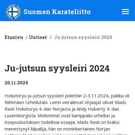
Suomen Karateliitto ry
Suomen Karateliitto
Etusivu
/
Uutiset
/
Ju-jutsun syysleiri 2024
Ju-jutsun syysleiri 2024
20.11.2024
Hokutoryu ju-jutsun syysleiri pidettiin 2-3.11.2024, paikka oli
Riihimäen Urheilutalo. Leirin vierailevat ohjaajat olivat Mads
Rask Hokutoryu 4. dan Norjasta ja Andy Huberty 4. dan
Luxemburgista. Molemmat ovat kamppailu-urheilun ja
itsepuolustuksen todellisia osaajia. Mads Rask on lisäksi
menestynyt kilpailija, hän on moninkertainen Norjan