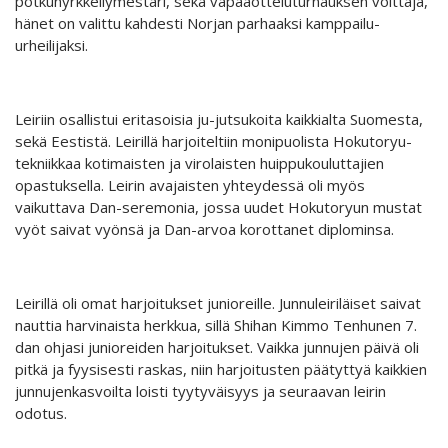
potkunyrkkeilymestari, sekä vapaaotteluturnauksen voittaja,
hänet on valittu kahdesti Norjan parhaaksi kamppailu-
urheilijaksi.
Leiriin osallistui eritasoisia ju-jutsukoita kaikkialta Suomesta,
sekä Eestistä. Leirillä harjoiteltiin monipuolista Hokutoryu-
tekniikkaa kotimaisten ja virolaisten huippukouluttajien
opastuksella. Leirin avajaisten yhteydessä oli myös
vaikuttava Dan-seremonia, jossa uudet Hokutoryun mustat
vyöt saivat vyönsä ja Dan-arvoa korottanet diplominsa.
Leirillä oli omat harjoitukset junioreille. Junnuleiriläiset saivat
nauttia harvinaista herkkua, sillä Shihan Kimmo Tenhunen 7.
dan ohjasi junioreiden harjoitukset. Vaikka junnujen päivä oli
pitkä ja fyysisesti raskas, niin harjoitusten päätyttyä kaikkien
junnujenkasvoilta loisti tyytyväisyys ja seuraavan leirin
odotus.