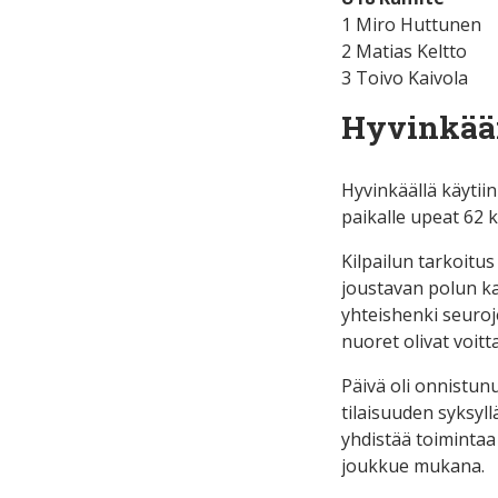
1 Miro Huttunen
2 Matias Keltto
3 Toivo Kaivola
Hyvinkään 
Hyvinkäällä käytiin
paikalle upeat 62 k
Kilpailun tarkoitu
joustavan polun ka
yhteishenki seuroje
nuoret olivat voitta
Päivä oli onnistun
tilaisuuden syksyl
yhdistää toimintaa 
joukkue mukana.