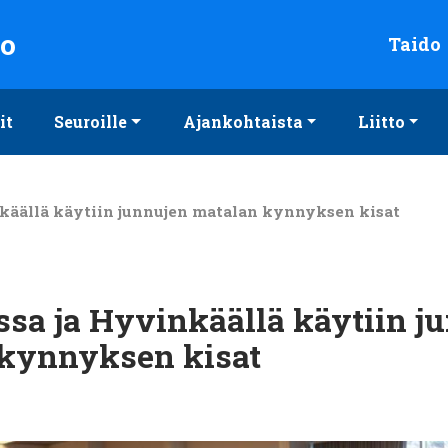
to
Taido
it
Seuroille
Ajankohtaista
Liitto
käällä käytiin junnujen matalan kynnyksen kisat
sa ja Hyvinkäällä käytiin j
kynnyksen kisat