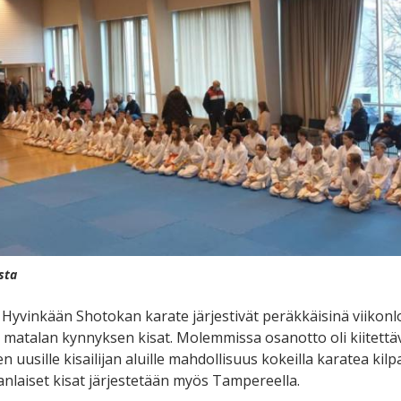
sta
 Hyvinkään Shotokan karate järjestivät peräkkäisinä viikonl
e matalan kynnyksen kisat. Molemmissa osanotto oli kiitettäv
n uusille kisailijan aluille mahdollisuus kokeilla karatea kil
nlaiset kisat järjestetään myös Tampereella.