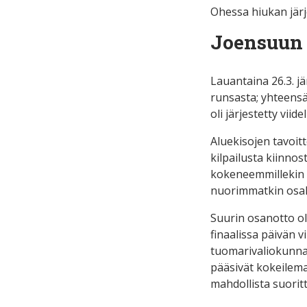
Ohessa hiukan järje
Joensuun k
Lauantaina 26.3. j
runsasta; yhteensä
oli järjestetty viid
Aluekisojen tavoi
kilpailusta kiinno
kokeneemmillekin ki
nuorimmatkin osall
Suurin osanotto oli
finaalissa päivän 
tuomarivaliokunnan
pääsivät kokeilema
mahdollista suorit