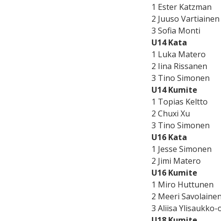
1 Ester Katzman
2 Juuso Vartiainen
3 Sofia Monti
U14 Kata
1 Luka Matero
2 Iina Rissanen
3 Tino Simonen
U14 Kumite
1 Topias Keltto
2 Chuxi Xu
3 Tino Simonen
U16 Kata
1 Jesse Simonen
2 Jimi Matero
U16 Kumite
1 Miro Huttunen
2 Meeri Savolaine
3 Aliisa Ylisaukko-
U18 Kumite