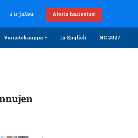
Ju-jutsu
Aloita harrastus!
Varustekauppa
In English
NC 2027
unnujen