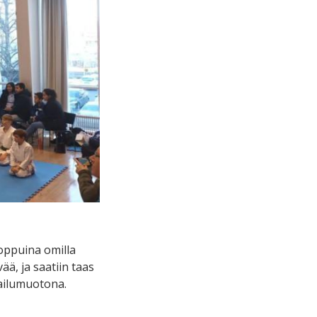
oppuina omilla
ää, ja saatiin taas
pailumuotona.