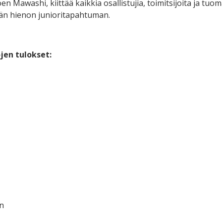
oen Mawashi, kiittää kaikkia osallistujia, toimitsijoita ja tuom
män hienon junioritapahtuman.
ojen tulokset:
n