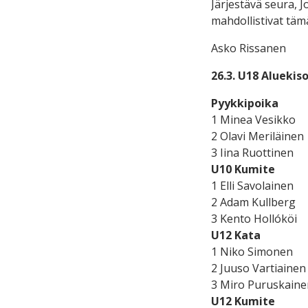
Järjestävä seura, J
mahdollistivat tä
Asko Rissanen
26.3. U18 Aluekis
Pyykkipoika
1 Minea Vesikko
2 Olavi Meriläinen
3 Iina Ruottinen
U10 Kumite
1 Elli Savolainen
2 Adam Kullberg
3 Kento Hollóköi
U12 Kata
1 Niko Simonen
2 Juuso Vartiainen
3 Miro Puruskaine
U12 Kumite