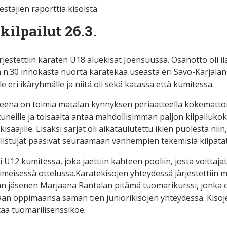
stäjien raporttia kisoista.
ilpailut 26.3.
ärjestettiin karaten U18 aluekisat Joensuussa. Osanotto oli i
 n.30 innokasta nuorta karatekaa useasta eri Savo-Karjalan 
elle eri ikäryhmälle ja niitä oli sekä katassa että kumitessa.
tteena on toimia matalan kynnyksen periaatteella kokematt
stuneille ja toisaalta antaa mahdollisimman paljon kilpailuk
saajille. Lisäksi sarjat oli aikataulutettu ikien puolesta niin,
istujat pääsivät seuraamaan vanhempien tekemisiä kilpatat
 U12 kumitessa, joka jaettiin kahteen pooliin, josta voittaja
viimeisessä ottelussa.Karatekisojen yhteydessä järjestettiin 
 jäsenen Marjaana Rantalan pitämä tuomarikurssi, jonka os
an oppimaansa saman tien juniorikisojen yhteydessä. Kisojen
taa tuomarilisenssikoe.