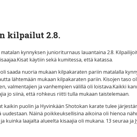
kilpailut 2.8.
 matalan kynnyksen junioriturnaus lauantaina 2.8. Kilpailijoi
isaajaa.Kisat käytiin sekä kumitessa, että katassa.
s oli saada nuoria mukaan kilpakaraten pariin matalalla kynny
utta lähtemään mukaan kilpakaraten pariin. Kisojen taso oli 
n, valmentajien ja vanhempien välillä oli loistava.Kaikki kan
jia jo siinä, että rohkeus riitti tulla mukaan taistelemaan.
ut kaikin puolin ja Hyvinkään Shotokan karate tulee järjes
lä uudestaan. Näinä poikkeuksellisina aikoina oli hienoa näh
ja kuinka laajalta alueelta kisaajia oli mukana. 13 seuraa ja 