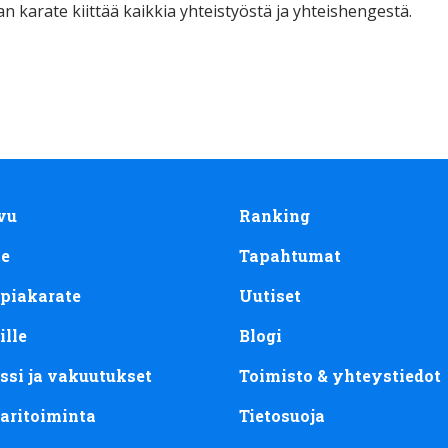
 karate kiittää kaikkia yhteistyöstä ja yhteishengestä.
vu
Ranking
te
Tapahtumat
piakarate
Uutiset
ille
Blogi
ssi ja vakuutukset
Toimisto & yhteystiedot
aritoiminta
Tietosuoja