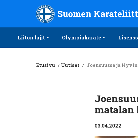
Suomen Karateliitto ry
Suomen Karateliit
Liiton lajit
Olympiakarate
Lisenss
Etusivu
/
Uutiset
/
Joensuussa ja Hyvin
Joensuus
matalan 
03.04.2022