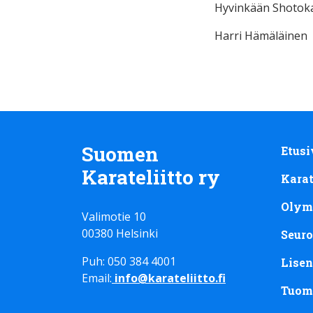
Hyvinkään Shotokan
Harri Hämäläinen
Suomen
Etusi
Karateliitto ry
Kara
Olym
Valimotie 10
00380 Helsinki
Seuro
Puh: 050 384 4001
Lisen
Email:
info@karateliitto.fi
Tuom