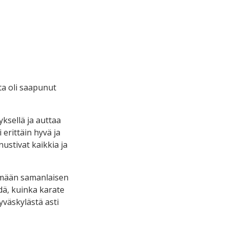
ta oli saapunut
ksellä ja auttaa
erittäin hyvä ja
nustivat kaikkia ja
tämään samanlaisen
dä, kuinka karate
Jyväskylästä asti