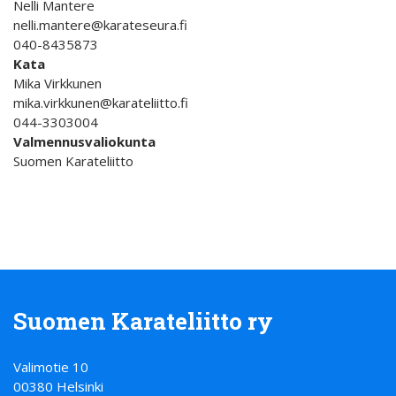
Nelli Mantere
nelli.mantere@karateseura.fi
040-8435873
Kata
Mika Virkkunen
mika.virkkunen@karateliitto.fi
044-3303004
Valmennusvaliokunta
Suomen Karateliitto
Suomen Karateliitto ry
Valimotie 10
00380 Helsinki