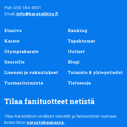
Puh: 050 384 4001
Email:
info@karateliitto.fi
Etusivu
Ranking
Karate
Tapahtumat
Olympiakarate
Uutiset
Seuroille
Blogi
Lisenssi ja vakuutukset
Toimisto & yhteystiedot
Tuomaritoiminta
Tietosuoja
Tilaa fanituotteet netistä
Tilaa Karateliiton viralliset tekstiilit ja fanituotteet suoraan
kotiisi liiton
varustekaupasta
.