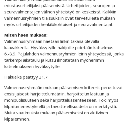
edustusurheilijaksi pääsemistä. Urheilijoiden, seurojen ja
seuravalmentajien välinen yhteistyö on keskeistä. Kaikkiin
valmennusryhmien tilaisuuksiin ovat tervetulleita mukaan
myös urheilijoiden henkilökohtaiset ja seuravalmentajat.
Miten haen mukaan:
Valmennusryhmään haetaan linkin takana olevalla
kaavakkeella. Hyväksytyille hakijoille pidetään katselmus
6.-8.9. Pajulahden valmennusryhmien leirin yhteydessä, jonka
tarkempi aikataulu ja kutsu ilmoitetaan myöhemmin
katselmukseen hyväksytyille.
Hakuaika päättyy 31.7.
Valmennusryhmään mukaan pääsemisen kriteerit perustuvat
ensisijaisesti harjoittelumääriin, harjoittelun laatuun ja
monipuolisuuteen sekä harjoitteluasenteeseen. Toki myös
kilpailumenestyksellä ja tavoitteellisuudella on merkitystä.
Muita vaatimuksia mukaan pääsemiseksi on aktiivinen
kilpaileminen.