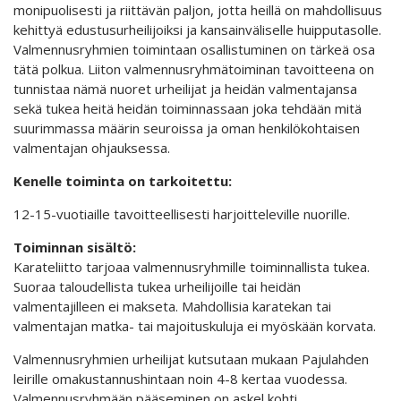
monipuolisesti ja riittävän paljon, jotta heillä on mahdollisuus
kehittyä edustusurheilijoiksi ja kansainväliselle huipputasolle.
Valmennusryhmien toimintaan osallistuminen on tärkeä osa
tätä polkua. Liiton valmennusryhmätoiminan tavoitteena on
tunnistaa nämä nuoret urheilijat ja heidän valmentajansa
sekä tukea heitä heidän toiminnassaan joka tehdään mitä
suurimmassa määrin seuroissa ja oman henkilökohtaisen
valmentajan ohjauksessa.
Kenelle toiminta on tarkoitettu:
12-15-vuotiaille tavoitteellisesti harjoitteleville nuorille.
Toiminnan sisältö:
Karateliitto tarjoaa valmennusryhmille toiminnallista tukea.
Suoraa taloudellista tukea urheilijoille tai heidän
valmentajilleen ei makseta. Mahdollisia karatekan tai
valmentajan matka- tai majoituskuluja ei myöskään korvata.
Valmennusryhmien urheilijat kutsutaan mukaan Pajulahden
leirille omakustannushintaan noin 4-8 kertaa vuodessa.
Valmennusryhmään pääseminen on askel kohti