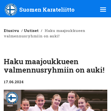
Suomen Karateliitto ry
Suomen Karateliitto
Etusivu
/
Uutiset
/
Haku maajoukkueen
valmennusryhmiin on auki!
Haku maajoukkueen
valmennusryhmiin on auki!
17.06.2024