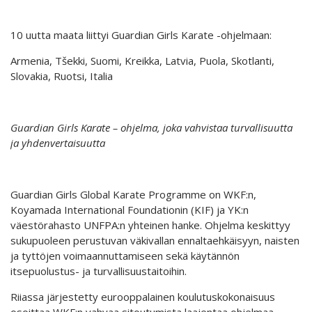
10 uutta maata liittyi Guardian Girls Karate -ohjelmaan:
Armenia, Tšekki, Suomi, Kreikka, Latvia, Puola, Skotlanti,
Slovakia, Ruotsi, Italia
Guardian Girls Karate – ohjelma, joka vahvistaa turvallisuutta
ja yhdenvertaisuutta
Guardian Girls Global Karate Programme on WKF:n,
Koyamada International Foundationin (KIF) ja YK:n
väestörahasto UNFPA:n yhteinen hanke. Ohjelma keskittyy
sukupuoleen perustuvan väkivallan ennaltaehkäisyyn, naisten
ja tyttöjen voimaannuttamiseen sekä käytännön
itsepuolustus- ja turvallisuustaitoihin.
Riiassa järjestetty eurooppalainen koulutuskokonaisuus
osoittaa WKF:n vahvaa sitoutumista laajentaa ohjelmaa