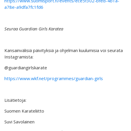
https://www.suomisport.fi/events/ece5f302-bfed-4b1a-
a78e-a9dfa7fc1fd6
Seuraa Guardian Girls Karatea
Kansainvälisiä päivityksiä ja ohjelman kuulumisia voi seurata
Instagramista:
@guardiangirlskarate
https://www.wkf.net/programmes/guardian-girls
Lisätietoja:
Suomen Karateliitto
Suvi Savolainen