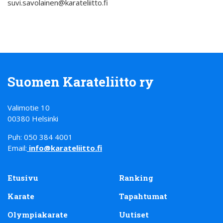
suvi.savolainen@karateliitto.fi
Suomen Karateliitto ry
Valimotie 10
00380 Helsinki
Puh: 050 384 4001
Email:
info@karateliitto.fi
Etusivu
Ranking
Karate
Tapahtumat
Olympiakarate
Uutiset