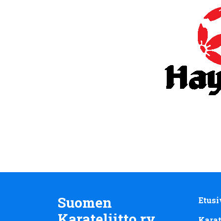
Suomen
Etusi
Karateliitto ry
Kara