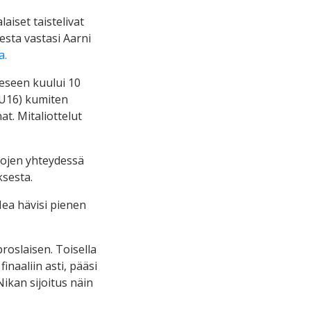
aiset taistelivat
esta vastasi Aarni
a.
eeseen kuului 10
 (U16) kumiten
t. Mitaliottelut
isojen yhteydessä
ksesta.
ea hävisi pienen
proslaisen. Toisella
inaaliin asti, pääsi
Nikan sijoitus näin