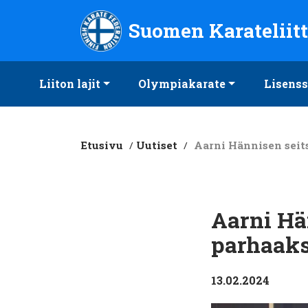
Suomen Karateliitto ry
Suomen Karateliit
Liiton lajit
Olympiakarate
Lisenss
Etusivu
/
Uutiset
/
Aarni Hännisen seit
Aarni Hä
parhaaks
13.02.2024