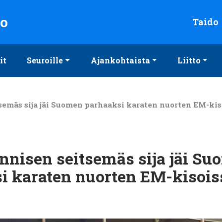
to
Taido
it
Seuroille
Ajankohtaista
Liitto
semäs sija jäi Suomen parhaaksi karaten nuorten EM-kis
nnisen seitsemäs sija jäi S
i karaten nuorten EM-kisois