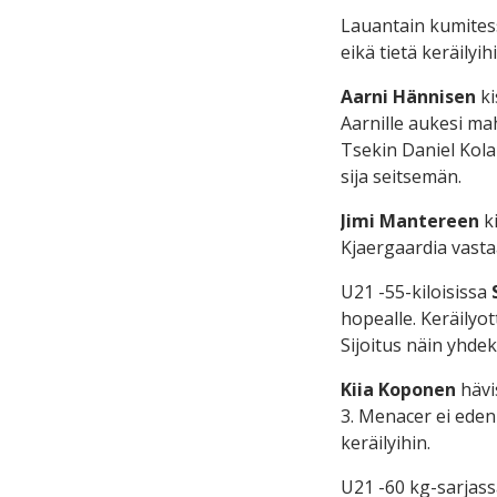
Lauantain kumites
eikä tietä keräilyi
Aarni Hännisen
ki
Aarnille aukesi ma
Tsekin Daniel Kolar
sija seitsemän.
Jimi Mantereen
ki
Kjaergaardia vastaa
U21 -55-kiloisissa
hopealle. Keräilyot
Sijoitus näin yhdek
Kiia Koponen
hävi
3. Menacer ei eden
keräilyihin.
U21 -60 kg-sarjas