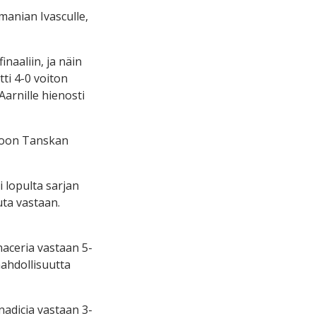
manian Ivasculle,
inaaliin, ja näin
ti 4-0 voiton
Aarnille hienosti
pioon Tanskan
i lopulta sarjan
uta vastaan.
aceria vastaan 5-
mahdollisuutta
adicia vastaan 3-