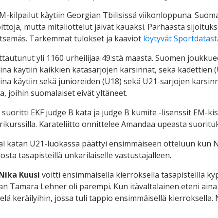
-kilpailut käytiin Georgian Tbilisissä viikonloppuna. Suomal
toja, mutta mitaliottelut jäivät kauaksi. Parhaasta sijoituks
itsemäs. Tarkemmat tulokset ja kaaviot
löytyvät Sportdatast
ittautunut yli 1160 urheilijaa 49:stä maasta. Suomen joukku
aina käytiin kaikkien katasarjojen karsinnat, sekä kadettien
ina käytiin sekä junioreiden (U18) sekä U21-sarjojen karsinna
, joihin suomalaiset eivät yltäneet.
suoritti EKF judge B kata ja judge B kumite -lisenssit EM-k
rikurssilla. Karateliitto onnittelee Amandaa upeasta suoritu
al katan U21-luokassa päättyi ensimmäiseen otteluun kun N
ta tasapisteillä unkarilaiselle vastustajalleen.
Nika Kuusi
voitti ensimmäisellä kierroksella tasapisteillä ky
lan Tamara Lehner oli parempi. Kun itävaltalainen eteni aina f
lä keräilyihin, jossa tuli tappio ensimmäisellä kierroksella. 