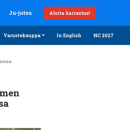
Ju-jutsu
Aloita harrastus!
Varustekauppa
In English
NC 2027
oissa
uomen
sa