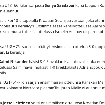
sa U18 -66-kilon sarjassa
Sonya Saadaoui
kärsi tappion Ro
hin auennut.
sa alkoi 10-0 tappiolla Kroatian Strahijaa vastaan joka eteni f
hdollisuus keräilyyn. Ensimmäisessä keräilyottelussa Aarni ot
iista, mutta toisessa ottelussa Israelin Aminov oli parempi. 
sa U18 +76 -sarjassa päättyi ensimmäisen ottelun 8-0 tap
n. Ei keräilyjä.
Saimi Nikander
hävisi 8-0 Slovakian Kvasnicovalle joka eten
telussa Saimi hävisi niukasti 1-0 kreikkalaista Adrianopoulo
säs.
si U21 -61-kilon sarjan ensimmäisen ottelunsa Ranskan Men
nyt kolmatta kierrosta pidemm’lle, joten Kiialle ei auennut 
sa
Jesse Lehtinen
voitti ensimmäisen ottelunsa Kroatian Don