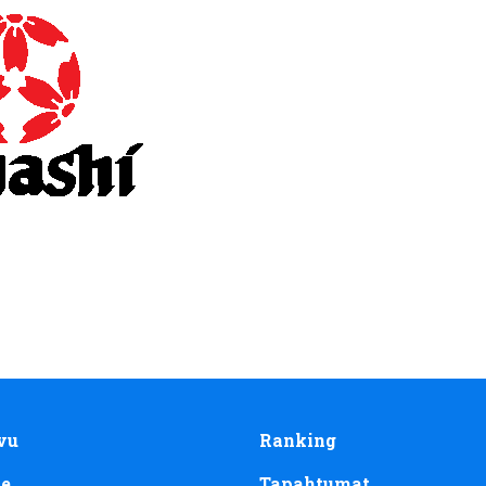
vu
Ranking
te
Tapahtumat