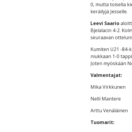
0, mutta toisella k
keräilyjä Jesselle.
Leevi Saario
aloit
Bjelalacin 4-2. Kolm
seuraavan ottelunsa
Kumiten U21 -84-ki
niukkaan 1-0 tappio
Joten myöskään Noo
Valmentajat:
Mika Virkkunen
Nelli Mantere
Arttu Venäläinen
Tuomarit: