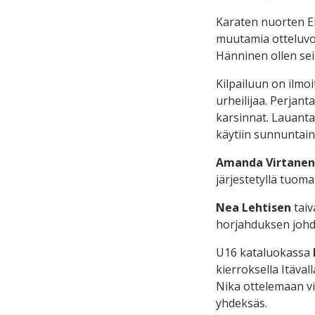
Karaten nuorten EM
muutamia otteluvoit
Hänninen ollen se
Kilpailuun on ilmo
urheilijaa. Perjant
karsinnat. Lauanta
käytiin sunnuntaina
Amanda Virtanen
järjestetyllä tuoma
Nea Lehtisen
taiv
horjahduksen johdos
U16 kataluokassa
kierroksella Itäval
Nika ottelemaan vie
yhdeksäs.