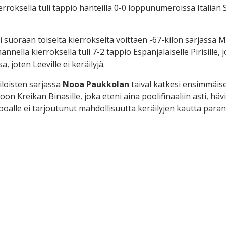
ierroksella tuli tappio hanteilla 0-0 loppunumeroissa Italian 
ti suoraan toiselta kierrokselta voittaen -67-kilon sarjass
annella kierroksella tuli 7-2 tappio Espanjalaiselle Pirisille, 
, joten Leeville ei keräilyjä.
loisten sarjassa
Nooa Paukkolan
taival katkesi ensimmäis
on Kreikan Binasille, joka eteni aina poolifinaaliin asti, häv
alle ei tarjoutunut mahdollisuutta keräilyjen kautta parant