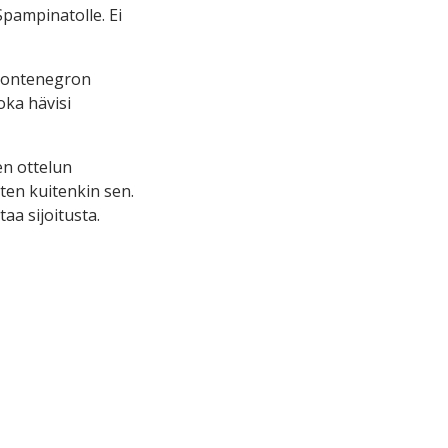
Spampinatolle. Ei
a Montenegron
joka hävisi
en ottelun
iten kuitenkin sen.
aa sijoitusta.