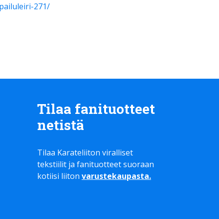
ailuleiri-271/
Tilaa fanituotteet
netistä
Tilaa Karateliiton viralliset
tekstiilit ja fanituotteet suoraan
kotiisi liiton
varustekaupasta
.