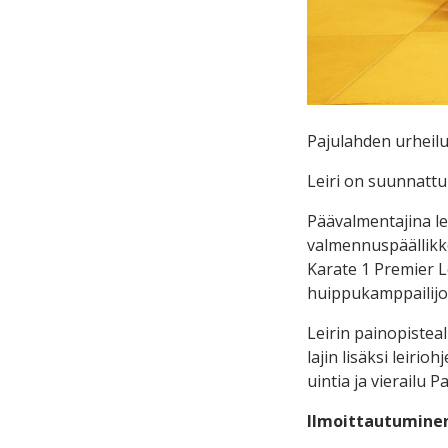
Pajulahden urheilu
Leiri on suunnattu k
Päävalmentajina lei
valmennuspäällikk
Karate 1 Premier L
huippukamppailijo
Leirin painopistea
lajin lisäksi leirio
uintia ja vierailu 
Ilmoittautuminen