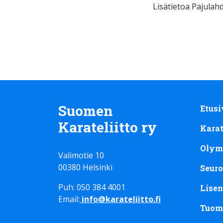
Lisätietoa Pajulahd
Suomen
Etusi
Karateliitto ry
Kara
Olym
Valimotie 10
00380 Helsinki
Seuro
Puh: 050 384 4001
Lisen
Email:
info@karateliitto.fi
Tuom