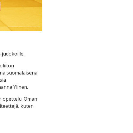
-judokoille.
oliiton
senä suomalaisena
siä
anna Ylinen.
en opettelu. Oman
viteettejä, kuten