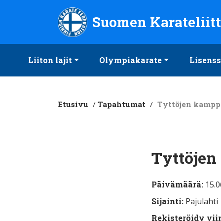
Suomen Karateliitto ry
Suomen Karateliit
Liiton lajit
Olympiakarate
Lisenss
Etusivu
/
Tapahtumat
/
Tyttöjen kamppa
Tyttöjen
Päivämäärä:
15.0
Sijainti:
Pajulahti
Rekisteröidy vii