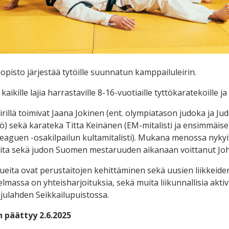
opisto järjestää tytöille suunnatun kamppailuleirin.
aikille lajia harrastaville 8-16-vuotiaille tyttökaratekoille ja 
rillä toimivat Jaana Jokinen (ent. olympiatason judoka ja Jud
ö) sekä karateka Titta Keinänen (EM-mitalisti ja ensimmäi
eaguen -osakilpailun kultamitalisti). Mukana menossa nykyi
ita sekä judon Suomen mestaruuden aikanaan voittanut Joh
lueita ovat perustaitojen kehittäminen sekä uusien liikkeid
hjelmassa on yhteisharjoituksia, sekä muita liikunnallisia akti
Pajulahden Seikkailupuistossa.
 päättyy 2.6.2025