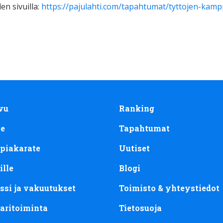
en sivuilla:
https://pajulahti.com/tapahtumat/tyttojen-kampp
vu
Ranking
te
Tapahtumat
piakarate
Uutiset
ille
Blogi
ssi ja vakuutukset
Toimisto & yhteystiedot
aritoiminta
Tietosuoja