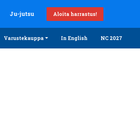
Ju-jutsu
Aloita harrastus!
Varustekauppa
In English
NC 2027