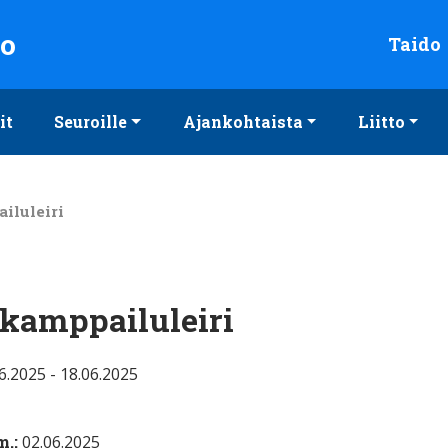
to
Taido
it
Seuroille
Ajankohtaista
Liitto
iluleiri
 kamppailuleiri
6.2025 - 18.06.2025
m.:
02.06.2025