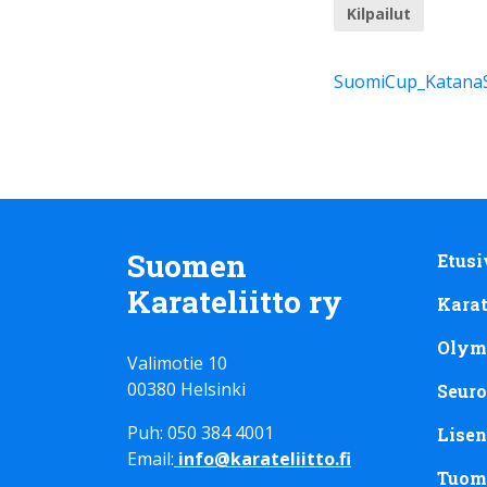
Kilpailut
SuomiCup_KatanaS
Suomen
Etusi
Karateliitto ry
Kara
Olym
Valimotie 10
00380 Helsinki
Seuro
Puh: 050 384 4001
Lisen
Email:
info@karateliitto.fi
Tuom