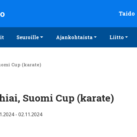
to
Taido
it
Seuroille
Ajankohtaista
Liitto
uomi Cup (karate)
hiai, Suomi Cup (karate)
1.2024 - 02.11.2024