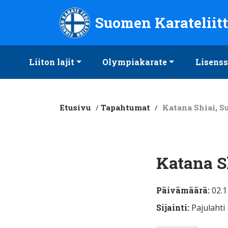
Suomen Karateliitto ry
Suomen Karateliit
Liiton lajit
Olympiakarate
Lisenss
Etusivu
/
Tapahtumat
/
Katana Shiai, S
Katana S
Päivämäärä:
02.1
Sijainti:
Pajulahti