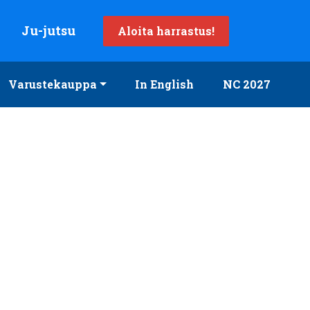
Ju-jutsu
Aloita harrastus!
Varustekauppa
In English
NC 2027