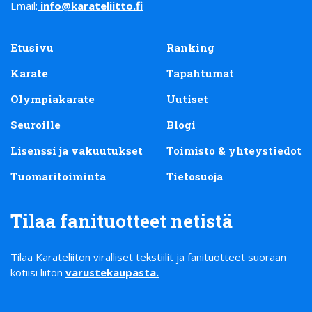
Email:
info@karateliitto.fi
Etusivu
Ranking
Karate
Tapahtumat
Olympiakarate
Uutiset
Seuroille
Blogi
Lisenssi ja vakuutukset
Toimisto & yhteystiedot
Tuomaritoiminta
Tietosuoja
Tilaa fanituotteet netistä
Tilaa Karateliiton viralliset tekstiilit ja fanituotteet suoraan
kotiisi liiton
varustekaupasta
.