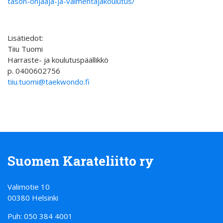
tason-ohjaaja-ja-valmentajakoulutus/
Lisätiedot:
Tiiu Tuomi
Harraste- ja koulutuspäällikkö
p. 0400602756
tiiu.tuomi@taekwondo.fi
Suomen Karateliitto ry
Valimotie 10
00380 Helsinki
Puh: 050 384 4001