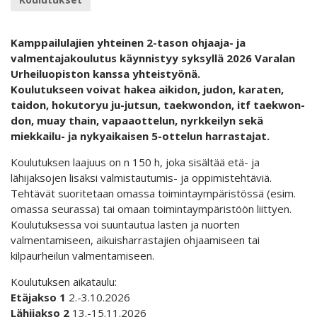
Kamppailulajien yhteinen 2-tason ohjaaja- ja
valmentajakoulutus käynnistyy syksyllä 2026 Varalan
Urheiluopiston kanssa yhteistyönä.
Koulutukseen voivat hakea aikidon, judon, karaten,
taidon, hokutoryu ju-jutsun, taekwondon, itf taekwon-
don, muay thain, vapaaottelun, nyrkkeilyn sekä
miekkailu- ja nykyaikaisen 5-ottelun harrastajat.
Koulutuksen laajuus on n 150 h, joka sisältää etä- ja
lähijaksojen lisäksi valmistautumis- ja oppimistehtäviä.
Tehtävät suoritetaan omassa toimintaympäristössä (esim.
omassa seurassa) tai omaan toimintaympäristöön liittyen.
Koulutuksessa voi suuntautua lasten ja nuorten
valmentamiseen, aikuisharrastajien ohjaamiseen tai
kilpaurheilun valmentamiseen.
Koulutuksen aikataulu:
Etäjakso 1
2.-3.10.2026
Lähijakso 2
13.-15.11.2026