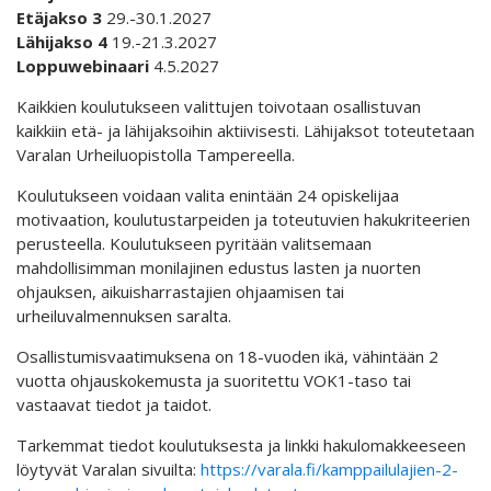
Etäjakso 3
29.-30.1.2027
Lähijakso 4
19.-21.3.2027
Loppuwebinaari
4.5.2027
Kaikkien koulutukseen valittujen toivotaan osallistuvan
kaikkiin etä- ja lähijaksoihin aktiivisesti. Lähijaksot toteutetaan
Varalan Urheiluopistolla Tampereella.
Koulutukseen voidaan valita enintään 24 opiskelijaa
motivaation, koulutustarpeiden ja toteutuvien hakukriteerien
perusteella. Koulutukseen pyritään valitsemaan
mahdollisimman monilajinen edustus lasten ja nuorten
ohjauksen, aikuisharrastajien ohjaamisen tai
urheiluvalmennuksen saralta.
Osallistumisvaatimuksena on 18-vuoden ikä, vähintään 2
vuotta ohjauskokemusta ja suoritettu VOK1-taso tai
vastaavat tiedot ja taidot.
Tarkemmat tiedot koulutuksesta ja linkki hakulomakkeeseen
löytyvät Varalan sivuilta:
https://varala.fi/kamppailulajien-2-