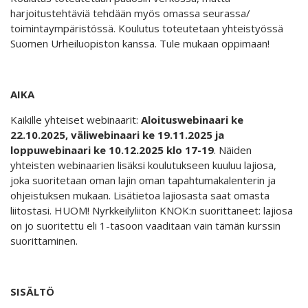
harjoitustehtäviä tehdään myös omassa seurassa/
toimintaympäristössä. Koulutus toteutetaan yhteistyössä
Suomen Urheiluopiston kanssa. Tule mukaan oppimaan!
AIKA
Kaikille yhteiset webinaarit:
Aloituswebinaari ke
22.10.2025, väliwebinaari ke 19.11.2025 ja
loppuwebinaari ke 10.12.2025 klo 17-19
. Näiden
yhteisten webinaarien lisäksi koulutukseen kuuluu lajiosa,
joka suoritetaan oman lajin oman tapahtumakalenterin ja
ohjeistuksen mukaan. Lisätietoa lajiosasta saat omasta
liitostasi. HUOM! Nyrkkeilyliiton KNOK:n suorittaneet: lajiosa
on jo suoritettu eli 1-tasoon vaaditaan vain tämän kurssin
suorittaminen.
SISÄLTÖ