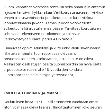
Huom! Varaathan verkossa tehtäviin sekä oman lajin antamiin
lajiosan tehtäviin kylliksi aikaa. Verkkoalusta aukeaa n. viikkoa
ennen aloituswebinaaria ja sulkeutuu noin kaksi viikkoa
loppuwebinaarin jälkeen. Tämän jälkeen verkkoalusta
sulkeutuu, eikä alustalle enää pääse. Tarvitset koulutuksen
tehtävien tekemiseen tietokoneen ja toimivan
verkkoyhteyden lisäksi perus ATK-taitoja.
Tunnukset oppimisalustalle ja kutsulinkki aloituswebinaarin
lähetetään sinulle Suomisportissa olevaan s-
postiosoitteeseen. Tarkistathan, että osoite on oikea.
Alaikäisten osallistujien osalta Suomisporttiin on hyvä lisätä
s-postiosoite (usein alle 18-vuotiaiden kohdalla
Suomisportissa on huoltajan yhteystiedot).
LMOITTAUTUMINEN JA MAKSUT
Koulutuksen hinta 115€. Osallistumiseen vaaditaan oman
liiton voimassa oleva lisenssi. Ilmoittautuminen joko seuran