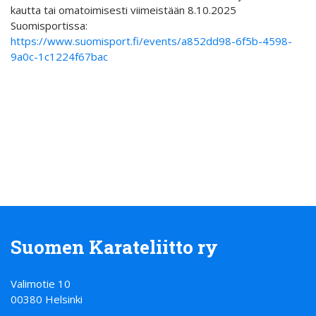
kautta tai omatoimisesti viimeistään 8.10.2025
Suomisportissa:
https://www.suomisport.fi/events/a852dd98-6f5b-4598-
9a0c-1c1224f67bac
Suomen Karateliitto ry
Valimotie 10
00380 Helsinki