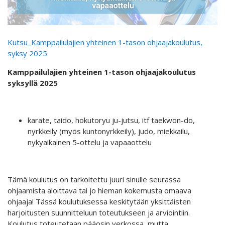
Kutsu_Kamppailulajien yhteinen 1-tason ohjaajakoulutus,
syksy 2025
Kamppailulajien yhteinen 1-tason ohjaajakoulutus
syksyllä 2025
karate, taido, hokutoryu ju-jutsu, itf taekwon-do,
nyrkkeily (myös kuntonyrkkeily), judo, miekkailu,
nykyaikainen 5-ottelu ja vapaaottelu
Tämä koulutus on tarkoitettu juuri sinulle seurassa
ohjaamista aloittava tai jo hieman kokemusta omaava
ohjaaja! Tässä koulutuksessa keskitytään yksittäisten
harjoitusten suunnitteluun toteutukseen ja arviointiin.
Koulutus toteutetaan pääosin verkossa, mutta