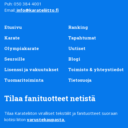
Puh: 050 384 4001
Email:
info@karateliitto.fi
Etusivu
Ranking
Karate
Tapahtumat
Olympiakarate
Uutiset
Seuroille
Blogi
Lisenssi ja vakuutukset
Toimisto & yhteystiedot
Tuomaritoiminta
Tietosuoja
Tilaa fanituotteet netistä
Tilaa Karateliiton viralliset tekstiilit ja fanituotteet suoraan
kotiisi liiton
varustekaupasta
.