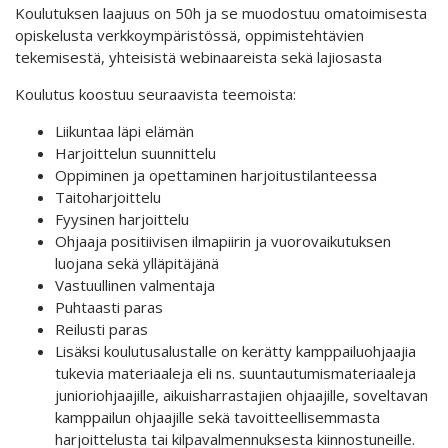
Koulutuksen laajuus on 50h ja se muodostuu omatoimisesta
opiskelusta verkkoympäristössä, oppimistehtävien
tekemisestä, yhteisistä webinaareista sekä lajiosasta
Koulutus koostuu seuraavista teemoista:
Liikuntaa läpi elämän
Harjoittelun suunnittelu
Oppiminen ja opettaminen harjoitustilanteessa
Taitoharjoittelu
Fyysinen harjoittelu
Ohjaaja positiivisen ilmapiirin ja vuorovaikutuksen
luojana sekä ylläpitäjänä
Vastuullinen valmentaja
Puhtaasti paras
Reilusti paras
Lisäksi koulutusalustalle on kerätty kamppailuohjaajia
tukevia materiaaleja eli ns. suuntautumismateriaaleja
junioriohjaajille, aikuisharrastajien ohjaajille, soveltavan
kamppailun ohjaajille sekä tavoitteellisemmasta
harjoittelusta tai kilpavalmennuksesta kiinnostuneille.