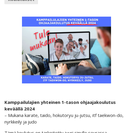
Kamppailulajien yhteinen 1-tason ohjaajakoulutus
keväällä 2024
– Mukana karate, taido, hokutoryu ju-jutsu, itf taekwon-do,
nyrkkeily ja judo
Tämä koulutus on tarkoitettu juuri sinulle seurassa