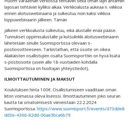
Huom! Varaathan verkossa tehtäviin sekä oman lajin antamiin
lajiosan tehtäviin kylliksi aikaa. Verkkoalusta aukeaa n. viikkoa
ennen aloituswebinaaria ja sulkeutuu noin kaksi viikkoa
loppuwebinaarin jälkeen. Tämän
jälkeen verkkoalusta sulkeutuu, eikä alustalle enää pääse.
Tunnukset oppimisalustalle ja kutsulinkki aloituswebinaarin
lähetetään sinulle Suomisportissa olevaan s-
postiosoitteeseen. Tarkistathan, että osoite on oikea.
Alaikäisten osallistujien osalta Suomisporttiin on hyvä lisätä
s-postiosoite (usein alle 18-vuotiaiden kohdalla
Suomisportissa on huoltajan yhteystiedot).
ILMOITTAUTUMINEN JA MAKSUT
Koulutuksen hinta 100€. Osallistumiseen vaaditaan oman
liiton voimassa oleva lisenssi. Ilmoittautuminen joko seuran
kautta tai omatoimisesti viimeistään 22.2.2024
Suomisportissa:
https://www.suomisport.fi/events/d73dde80-
dd3e-4366-82dd-06ae3bca6b79