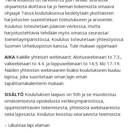
ohjaamista aloittava tai jo hieman kokemusta omaava
ohjaaja! Tässä koulutuksessa keskitytään yksittäisten
harjoitusten suunnitteluun toteutukseen ja arviointiin.
Koulutus toteutetaan pääosin verkossa, mutta
harjoitustehtäviä tehdään myös omassa seurassa/
toimintaympäristössä. Koulutus toteutetaan yhteistyössä
Suomen Urheiluopiston kanssa. Tule mukaan oppimaan!
AIKA
Kaikille yhteiset webinaarit: Aloituswebinaari to 7.3.,
väliwebinaari to 4.4. ja loppuwebinaari to 16.5. klo 17-19.
Näiden yhteisten webinaarien lisäksi koulutukseen kuuluu
lajiosa, joka suoritetaan oman lajin oman
tapahtumakalenterin mukaan.
SISÄLTÖ
Koulutuksen laajuus on 50h ja se muodostuu
omatoimisesta opiskelusta verkkoympäristössä,
oppimistehtävien tekemisestä, yhteisistä webinaareista
sekä lajiosasta. Koulutus koostuu seuraavista teemoista:
– Liikuntaa läpi elämän