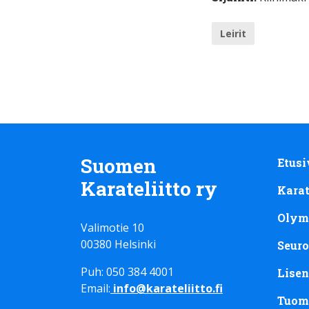
Leirit
Suomen
Etusi
Karateliitto ry
Kara
Olym
Valimotie 10
00380 Helsinki
Seuro
Puh: 050 384 4001
Lisen
Email:
info@karateliitto.fi
Tuom