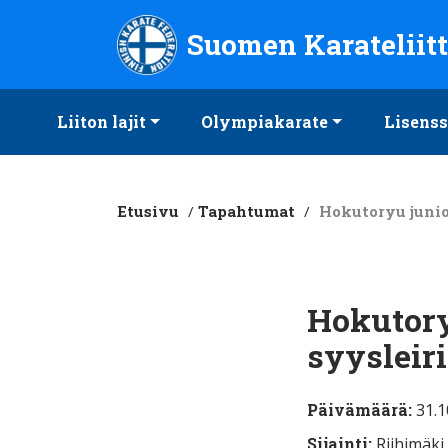
Suomen Karateliitto ry
Suomen Karateliit
Liiton lajit
Olympiakarate
Lisenss
Etusivu
/
Tapahtumat
/
Hokutoryu junio
Hokutory
syysleiri
Päivämäärä:
31.1
Sijainti:
Riihimäki