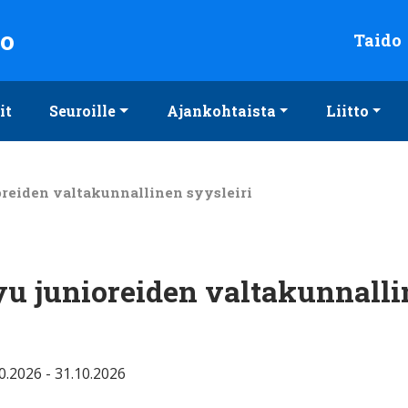
to
Taido
it
Seuroille
Ajankohtaista
Liitto
reiden valtakunnallinen syysleiri
u junioreiden valtakunnall
0.2026 - 31.10.2026