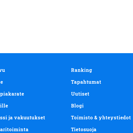
vu
Ranking
te
Tapahtumat
piakarate
Uutiset
ille
Blogi
ssi ja vakuutukset
Toimisto & yhteystiedot
aritoiminta
Tietosuoja