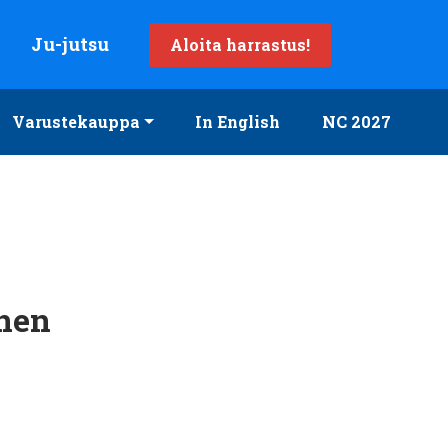
Ju-jutsu
Aloita harrastus!
Varustekauppa
In English
NC 2027
inen