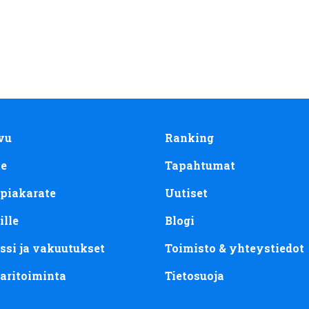
vu
Ranking
te
Tapahtumat
piakarate
Uutiset
ille
Blogi
ssi ja vakuutukset
Toimisto & yhteystiedot
aritoiminta
Tietosuoja