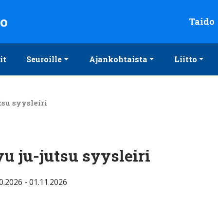
to
Taido
it
Seuroille
Ajankohtaista
Liitto
tsu syysleiri
u ju-jutsu syysleiri
0.2026 - 01.11.2026