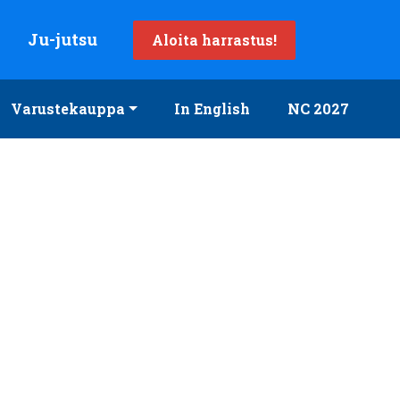
Ju-jutsu
Aloita harrastus!
Varustekauppa
In English
NC 2027