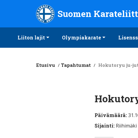
Suomen Karateliitto ry
Suomen Karateliit
Liiton lajit
Olympiakarate
Lisenss
Etusivu
/
Tapahtumat
/
Hokutoryu ju-ju
Hokutory
Päivämäärä:
31.1
Sijainti:
Riihimäki