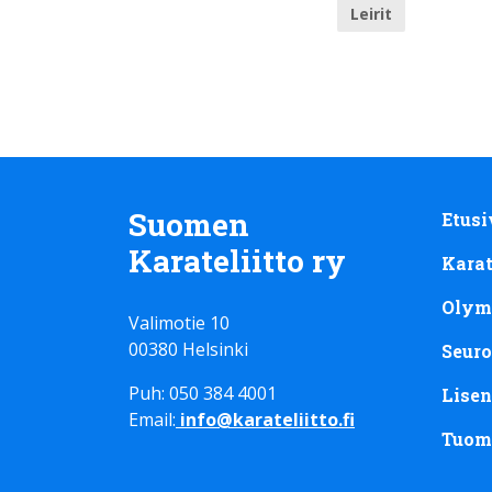
Leirit
Suomen
Etusi
Karateliitto ry
Kara
Olym
Valimotie 10
00380 Helsinki
Seuro
Puh: 050 384 4001
Lisen
Email:
info@karateliitto.fi
Tuom