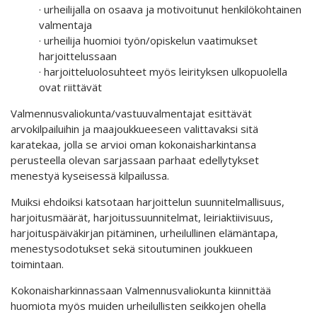
· urheilijalla on osaava ja motivoitunut henkilökohtainen
valmentaja
· urheilija huomioi työn/opiskelun vaatimukset
harjoittelussaan
· harjoitteluolosuhteet myös leirityksen ulkopuolella
ovat riittävät
Valmennusvaliokunta/vastuuvalmentajat esittävät
arvokilpailuihin ja maajoukkueeseen valittavaksi sitä
karatekaa, jolla se arvioi oman kokonaisharkintansa
perusteella olevan sarjassaan parhaat edellytykset
menestyä kyseisessä kilpailussa.
Muiksi ehdoiksi katsotaan harjoittelun suunnitelmallisuus,
harjoitusmäärät, harjoitussuunnitelmat, leiriaktiivisuus,
harjoituspäiväkirjan pitäminen, urheilullinen elämäntapa,
menestysodotukset sekä sitoutuminen joukkueen
toimintaan.
Kokonaisharkinnassaan Valmennusvaliokunta kiinnittää
huomiota myös muiden urheilullisten seikkojen ohella