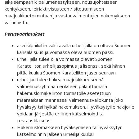
aikaisempaan kilpailumenestykseen, nousujohteiseen
kehitykseen, leiriaktiivisuuteen / sitoutumiseen
maajoukkuetoimintaan ja vastuuvalmentajien näkemykseen
valinnoista.
Perusvaatimukset
arvokilpailuihin valittavalla urheilijalla on oltava Suomen
kansalaisuus ja voimassa oleva Suomen passi.
urheilijalla tulee olla voimassa olevat Suomen
Karateliiton urheilijasopimus ja lisenssi, sekä hänen
pitää kuulua Suomen Karateliiton jäsenseuraan.
urheilijan tulee hakea maajoukkueeseen/
valmennusryhmään erikseen palauttamalla
hakemuslomake liiton toimistolle asetettuun
määräaikaan mennessä. Valmennusvaliokunta joko
hyväksyy tai hylkää hakemuksen. Hyväksytyille hakijoille
voidaan järjestää erillinen katselmointi tai
testaustilaisuus.
Hakemuslomakkeen hyväksymisen tai hyväksytyn
katselmoinnin jälkeen urheilija kuuluu