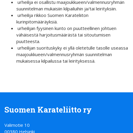
urheilija ei osallistu maajoukkueen/valmennusryhmän
suunnitelman mukaisiin kilpailuihin ja/tai leirityksiin.
urheilija rikkoo Suomen Karateliiton
kurinpitomääräyksiä.
urheilijan fyysinen kunto on puutteellinen johtuen
vähäisestä harjoitusmäärästä tai sitoutumisen
puutteesta.
urheilijan suorituskyky ei yllä oletetulle tasolle useassa
maajoukkueen/valmennusryhmän suunnitelman
mukaisessa kilpailussa tai leirityksessä.
Suomen Karateliitto ry
Valimotie 10
00380 Helsinki