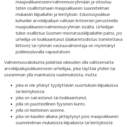
maajoukkueeseen/valmennusryhmään ja sitoutuu
täten osallistumaan maajoukkueen suunnitelman
mukaisiin kilpailuihin ja leirityksiin. Edustusjoukkue
kuhunkin arvokilpailuun valitaan kriteerien perusteella.
maajoukkueen/valmennusryhmän sisältä. Urheilijan
tulee osallistua Suomen mestaruuskilpailuihin paitsi, jos
urheilija on loukkaantunut (lääkärintodistus toimitettava
liittoon) tai ryhmän vastuuvalmentaja on myöntänyt
poikkeusluvalla vapautuksen.
Valmennusvaliokunta pidättää oikeuden olla valitsematta
arvokilpailujoukkueeseen urheilijaa, joka täyttää yhden tai
useamman yllä mainituista vaatimuksista, mutta
joka ei ole yltänyt tyydyttäviin suorituksiin kilpailuissa
tai leirityksissä.
joka on sairastunut tai loukkaantunut.
jolla on puutteellinen fyysinen kunto.
jolla on kielteinen asenne.
joka on kauden aikana jättäytynyt pois maajoukkueen
suunnitelman mukaisista kilpailuista tai leirityksistä