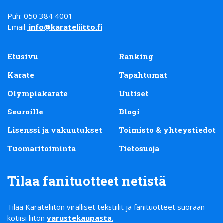
Puh: 050 384 4001
Email:
info@karateliitto.fi
Etusivu
Ranking
Karate
Tapahtumat
Olympiakarate
Uutiset
Seuroille
Blogi
Lisenssi ja vakuutukset
Toimisto & yhteystiedot
Tuomaritoiminta
Tietosuoja
Tilaa fanituotteet netistä
Tilaa Karateliiton viralliset tekstiilit ja fanituotteet suoraan
kotiisi liiton
varustekaupasta
.