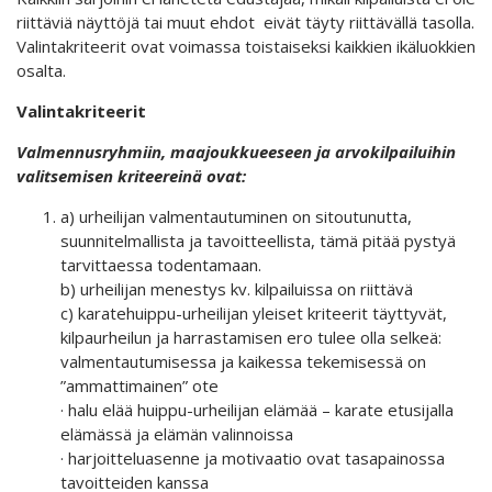
riittäviä näyttöjä tai muut ehdot eivät täyty riittävällä tasolla.
Valintakriteerit ovat voimassa toistaiseksi kaikkien ikäluokkien
osalta.
Valintakriteerit
Valmennusryhmiin, maajoukkueeseen ja arvokilpailuihin
valitsemisen kriteereinä ovat:
a) urheilijan valmentautuminen on sitoutunutta,
suunnitelmallista ja tavoitteellista, tämä pitää pystyä
tarvittaessa todentamaan.
b) urheilijan menestys kv. kilpailuissa on riittävä
c) karatehuippu-urheilijan yleiset kriteerit täyttyvät,
kilpaurheilun ja harrastamisen ero tulee olla selkeä:
valmentautumisessa ja kaikessa tekemisessä on
”ammattimainen” ote
· halu elää huippu-urheilijan elämää – karate etusijalla
elämässä ja elämän valinnoissa
· harjoitteluasenne ja motivaatio ovat tasapainossa
tavoitteiden kanssa