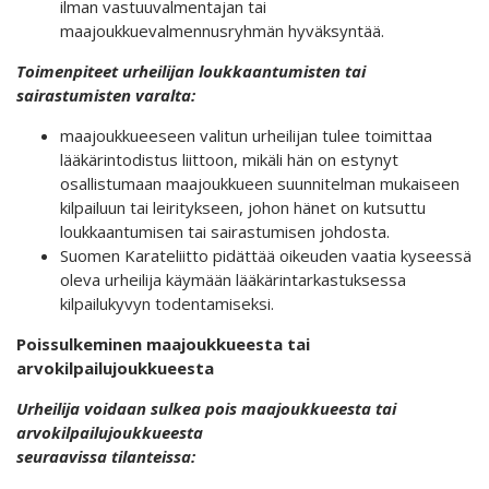
ilman vastuuvalmentajan tai
maajoukkuevalmennusryhmän hyväksyntää.
Toimenpiteet urheilijan loukkaantumisten tai
sairastumisten varalta:
maajoukkueeseen valitun urheilijan tulee toimittaa
lääkärintodistus liittoon, mikäli hän on estynyt
osallistumaan maajoukkueen suunnitelman mukaiseen
kilpailuun tai leiritykseen, johon hänet on kutsuttu
loukkaantumisen tai sairastumisen johdosta.
Suomen Karateliitto pidättää oikeuden vaatia kyseessä
oleva urheilija käymään lääkärintarkastuksessa
kilpailukyvyn todentamiseksi.
Poissulkeminen maajoukkueesta tai
arvokilpailujoukkueesta
Urheilija voidaan sulkea pois maajoukkueesta tai
arvokilpailujoukkueesta
seuraavissa tilanteissa: