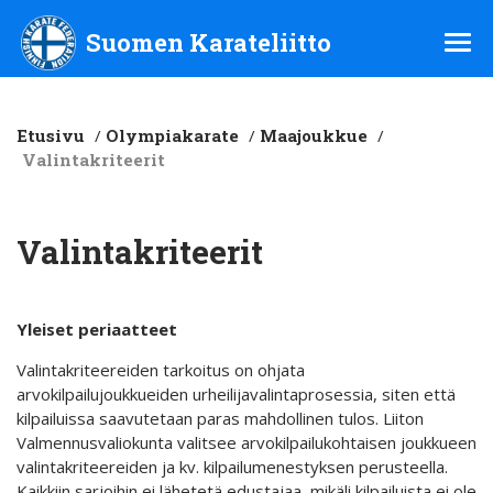
Suomen Karateliitto ry
Suomen Karateliitto
Etusivu
/
Olympiakarate
/
Maajoukkue
/
Valintakriteerit
Valintakriteerit
Yleiset periaatteet
Valintakriteereiden tarkoitus on ohjata
arvokilpailujoukkueiden urheilijavalintaprosessia, siten että
kilpailuissa saavutetaan paras mahdollinen tulos. Liiton
Valmennusvaliokunta valitsee arvokilpailukohtaisen joukkueen
valintakriteereiden ja kv. kilpailumenestyksen perusteella.
Kaikkiin sarjoihin ei lähetetä edustajaa, mikäli kilpailuista ei ole