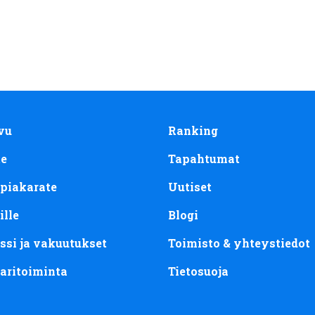
vu
Ranking
te
Tapahtumat
piakarate
Uutiset
ille
Blogi
ssi ja vakuutukset
Toimisto & yhteystiedot
aritoiminta
Tietosuoja