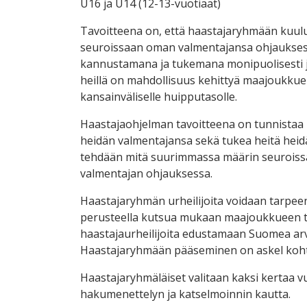
U16 ja U14 (12-13-vuotiaat)
Tavoitteena on, että haastajaryhmään kuulu
seuroissaan oman valmentajansa ohjaukse
kannustamana ja tukemana monipuolisesti ja 
heillä on mahdollisuus kehittyä maajoukkueur
kansainväliselle huipputasolle.
Haastajaohjelman tavoitteena on tunnistaa 
heidän valmentajansa sekä tukea heitä hei
tehdään mitä suurimmassa määrin seuroiss
valmentajan ohjauksessa.
Haastajaryhmän urheilijoita voidaan tarpee
perusteella kutsua mukaan maajoukkueen to
haastajaurheilijoita edustamaan Suomea arv
Haastajaryhmään pääseminen on askel koht
Haastajaryhmäläiset valitaan kaksi kertaa 
hakumenettelyn ja katselmoinnin kautta.