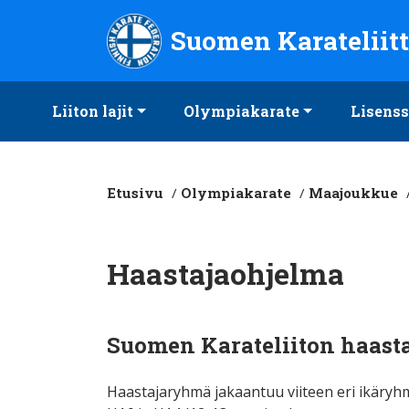
Suomen Karateliitto ry
Suomen Karateliit
Liiton lajit
Olympiakarate
Lisenss
Etusivu
/
Olympiakarate
/
Maajoukkue
Haastajaohjelma
Suomen Karateliiton haast
Haastajaryhmä jakaantuu viiteen eri ikäryhm