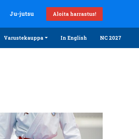
Ju-jutsu
Aloita harrastus!
Varustekauppa
In English
NC 2027