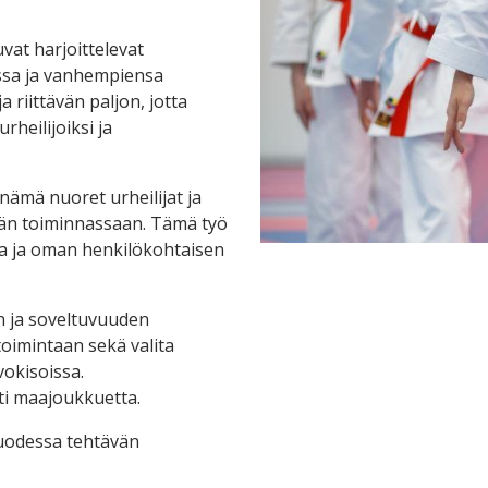
vat harjoittelevat
ssa ja vanhempiensa
riittävän paljon, jotta
heilijoiksi ja
nämä nuoret urheilijat ja
dän toiminnassaan. Tämä työ
a ja oman henkilökohtaisen
n ja soveltuvuuden
imintaan sekä valita
okisoissa.
i maajoukkuetta.
vuodessa tehtävän