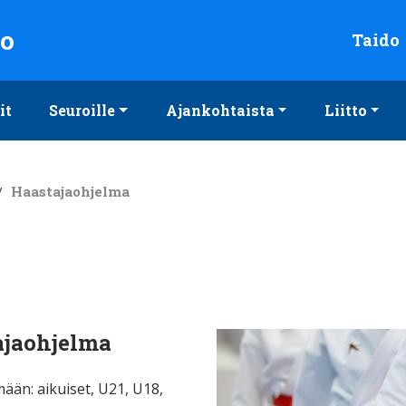
to
Taido
it
Seuroille
Ajankohtaista
Liitto
/
Haastajaohjelma
ajaohjelma
ään: aikuiset, U21, U18,