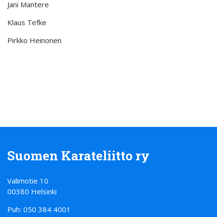
Jani Mantere
Klaus Tefke
Pirkko Heinonen
Suomen Karateliitto ry
Valimotie 10
00380 Helsinki
Puh: 050 384 4001