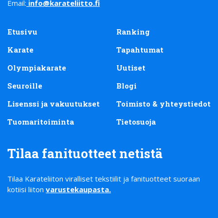
Email:
info@karateliitto.fi
Etusivu
Ranking
Karate
Tapahtumat
Olympiakarate
Uutiset
Seuroille
Blogi
Lisenssi ja vakuutukset
Toimisto & yhteystiedot
Tuomaritoiminta
Tietosuoja
Tilaa fanituotteet netistä
Tilaa Karateliiton viralliset tekstiilit ja fanituotteet suoraan
kotiisi liiton
varustekaupasta
.