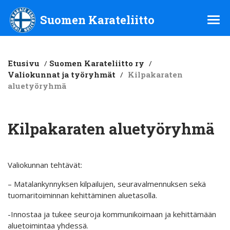
Suomen Karateliitto ry
Suomen Karateliitto
Etusivu
/
Suomen Karateliitto ry
/
Valiokunnat ja työryhmät
/
Kilpakaraten
aluetyöryhmä
Kilpakaraten aluetyöryhmä
Valiokunnan tehtävät:
– Matalankynnyksen kilpailujen, seuravalmennuksen sekä
tuomaritoiminnan kehittäminen aluetasolla.
-Innostaa ja tukee seuroja kommunikoimaan ja kehittämään
aluetoimintaa yhdessä.