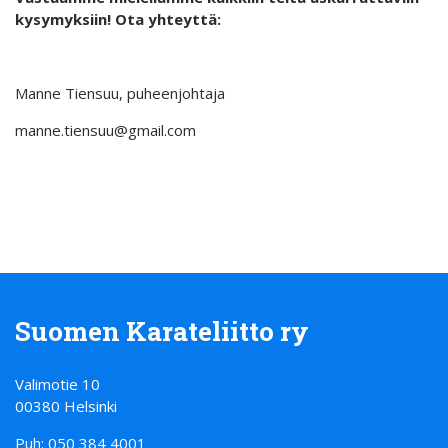
kysymyksiin! Ota yhteyttä:
Manne Tiensuu, puheenjohtaja
manne.tiensuu@gmail.com
Suomen Karateliitto ry
Valimotie 10
00380 Helsinki
Puh: 050 384 4001