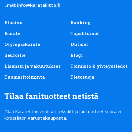
Email:
info@karateliitto.fi
Etusivu
Ranking
Karate
Tapahtumat
Olympiakarate
Uutiset
Seuroille
Blogi
Lisenssi ja vakuutukset
Toimisto & yhteystiedot
Tuomaritoiminta
Tietosuoja
Tilaa fanituotteet netistä
Tilaa Karateliiton viralliset tekstiilit ja fanituotteet suoraan
kotiisi liiton
varustekaupasta
.