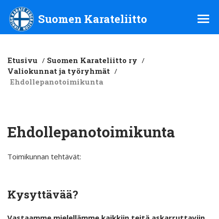
Suomen Karateliitto ry
Suomen Karateliitto
Etusivu
/
Suomen Karateliitto ry
/
Valiokunnat ja työryhmät
/
Ehdollepanotoimikunta
Ehdollepanotoimikunta
Toimikunnan tehtävät:
Kysyttävää?
Vastaamme mielellämme kaikkiin teitä askarruttaviin