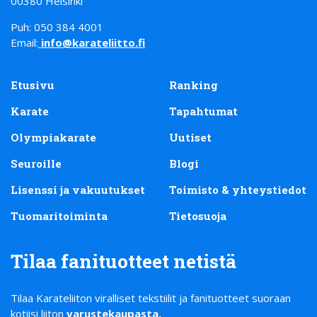
00380 Helsinki
Puh: 050 384 4001
Email:
info@karateliitto.fi
Etusivu
Ranking
Karate
Tapahtumat
Olympiakarate
Uutiset
Seuroille
Blogi
Lisenssi ja vakuutukset
Toimisto & yhteystiedot
Tuomaritoiminta
Tietosuoja
Tilaa fanituotteet netistä
Tilaa Karateliiton viralliset tekstiilit ja fanituotteet suoraan
kotiisi liiton
varustekaupasta
.