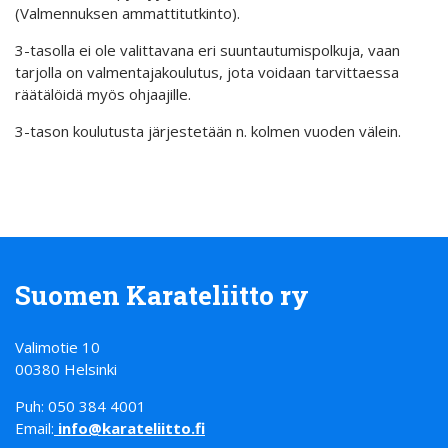
(Valmennuksen ammattitutkinto).
3-tasolla ei ole valittavana eri suuntautumispolkuja, vaan
tarjolla on valmentajakoulutus, jota voidaan tarvittaessa
räätälöidä myös ohjaajille.
3-tason koulutusta järjestetään n. kolmen vuoden välein.
Suomen Karateliitto ry
Valimotie 10
00380 Helsinki
Puh: 050 384 4001
Email:
info@karateliitto.fi