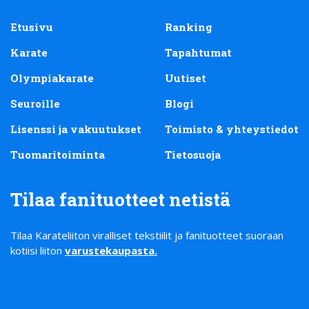
Etusivu
Ranking
Karate
Tapahtumat
Olympiakarate
Uutiset
Seuroille
Blogi
Lisenssi ja vakuutukset
Toimisto & yhteystiedot
Tuomaritoiminta
Tietosuoja
Tilaa fanituotteet netistä
Tilaa Karateliiton viralliset tekstiilit ja fanituotteet suoraan
kotiisi liiton
varustekaupasta
.