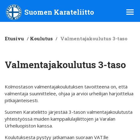
Suomen Karateliitto ry
Suomen Karateliitto
Etusivu
/
Koulutus
/
Valmentajakoulutus 3-taso
Valmentajakoulutus 3-taso
Kolmostason valmentajakoulutuksen tavoitteena on, että
valmentaja suunnittelee, ohjaa ja arvioi urheilijan harjoittelua
pitkäjänteisesti.
Suomen Karateliitto järjestää 3-tason valmentajakoulutusta
yhteistyössä muiden kamppailulajiliittojen ja Varalan
Urheiluopiston kanssa.
Koulutuksesta pystyy jatkamaan suoraan VAT:lle