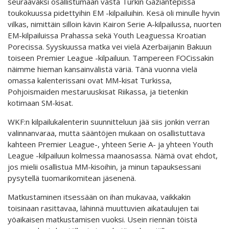
seuraavaksi osallistumaan vasta Turkin Gaziantepissa
toukokuussa pidettyihin EM -kilpailuihin. Kesä oli minulle hyvin
vilkas, nimittäin silloin kävin Kairon Serie A-kilpailussa, nuorten
EM-kilpailuissa Prahassa sekä Youth Leaguessa Kroatian
Porecissa. Syyskuussa matka vei vielä Azerbaijanin Bakuun
toiseen Premier League -kilpailuun. Tampereen FOCissakin
näimme hieman kansainvälistä väriä. Tänä vuonna vielä
omassa kalenterissani ovat MM-kisat Turkissa,
Pohjoismaiden mestaruuskisat Riikassa, ja tietenkin
kotimaan SM-kisat.
WKF:n kilpailukalenterin suunnitteluun jää siis jonkin verran
valinnanvaraa, mutta sääntöjen mukaan on osallistuttava
kahteen Premier League-, yhteen Serie A- ja yhteen Youth
League -kilpailuun kolmessa maanosassa. Nämä ovat ehdot,
jos mielii osallistua MM-kisoihin, ja minun tapauksessani
pysytellä tuomarikomitean jäsenenä.
Matkustaminen itsessään on ihan mukavaa, vaikkakin
toisinaan rasittavaa, lähinnä muuttuvien aikataulujen tai
yöaikaisen matkustamisen vuoksi. Usein riennän töistä