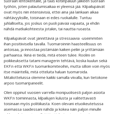
suoraan lentokentälle, ja taas kotiinpaluun jälkeen suoraan
työhön, joten palautumisaikaa ei yleensä jää. Kilpailupäivät
ovat myös niin intensiivisiä, ettei aina jää lainkaan aikaa
nähtävyyksille, toisinaan ei edes ruokailulle. Tuntuu
juhlalliselta, jos joskus on puoli päivää vapaata, ja ehdin
nähdä matkakohteesta jotakin, tai nauttia ruoasta.
Kilpailupäivät ovat jännittäviä ja stressaavia -useimmiten
ihan positiivisella tavalla. Tuomaroinnin haasteellisuus on
antoisaa, ja innostaa pistämään kaiken peliin ja yrittämään
parhaansa. Ikinä ei tiedä, mitä eteen tulee. Roolini on
poikkeuksetta tatami managerin tehtävä, koska kuulun sekä
EKF:n että WKF:n tuomarikomiteoihin, mutta silloin voin myös
itse määritellä, mitä otteluita haluan tuomaroida.
Mitaliotteluissa olemme kaikki samalla viivalla, kun tietokone
arpoo tuomaripaneelit.
Olen oppinut vuosien varrella monipuolisesti paljon asioita
WKF:n toiminnasta, kilpailujen kulusta ja valitettavasti
toisinaan myös politiikasta. Koen olevani etuoikeutetussa
asemassa saadessani nähdä ja kokea näin paljon minulle