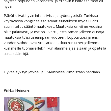
näyttää toipuneen koronasta, ja etenkin kumitessa taso oli
hyvä.
Päivät olivat hyvin intensiivisiä ja työntäyteisiä. Turkissa
käytävässä kongressissa saivat siunauksen myös uudet
suunnitellut sääntömuutokset. Muutoksia on viime vuosina
ollut jatkuvasti, ja nyt on luvattu, että tämän jälkeen ei isoja
muutoksia tulisi useampaan vuoteen. Loppuvuosi ja ensi
vuoden vaihde ovat siis tärkeää aikaa niin urheilijoillemme
kuin meille tuomareillekin, kun alamme ajaa sisään ja opetella
uusia sääntöjä.
Hyvää syksyn jatkoa, ja SM-kisoissa viimeistään nähdään!
Pirkko Heinonen