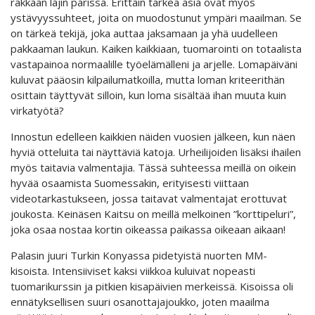
rakkaan lajin parissa. Erittäin tärkeä asia ovat myös
ystävyyssuhteet, joita on muodostunut ympäri maailman. Se
on tärkeä tekijä, joka auttaa jaksamaan ja yhä uudelleen
pakkaaman laukun. Kaiken kaikkiaan, tuomarointi on totaalista
vastapainoa normaalille työelämälleni ja arjelle. Lomapäiväni
kuluvat pääosin kilpailumatkoilla, mutta loman kriteerithän
osittain täyttyvät silloin, kun loma sisältää ihan muuta kuin
virkatyötä?
Innostun edelleen kaikkien näiden vuosien jälkeen, kun näen
hyviä otteluita tai näyttäviä katoja. Urheilijoiden lisäksi ihailen
myös taitavia valmentajia. Tässä suhteessa meillä on oikein
hyvää osaamista Suomessakin, erityisesti viittaan
videotarkastukseen, jossa taitavat valmentajat erottuvat
joukosta. Keinäsen Kaitsu on meillä melkoinen ”korttipeluri”,
joka osaa nostaa kortin oikeassa paikassa oikeaan aikaan!
Palasin juuri Turkin Konyassa pidetyistä nuorten MM-
kisoista. Intensiiviset kaksi viikkoa kuluivat nopeasti
tuomarikurssin ja pitkien kisapäivien merkeissä. Kisoissa oli
ennätyksellisen suuri osanottajajoukko, joten maailma