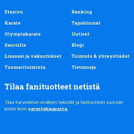
Etusivu
Ranking
Karate
Tapahtumat
Olympiakarate
Uutiset
Seuroille
Blogi
Lisenssi ja vakuutukset
Toimisto & yhteystiedot
Tuomaritoiminta
Tietosuoja
Tilaa fanituotteet netistä
Tilaa Karateliiton viralliset tekstiilit ja fanituotteet suoraan
kotiisi liiton
varustekaupasta
.