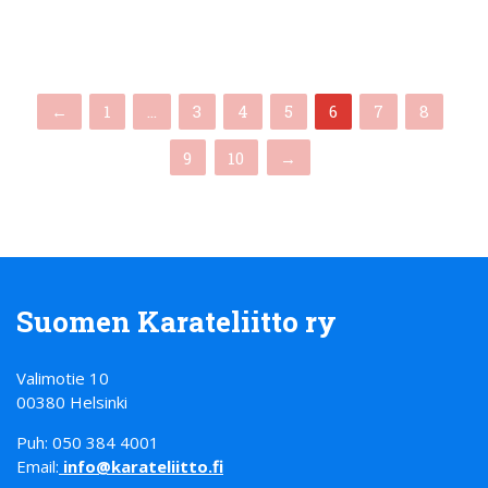
(current)
←
1
…
3
4
5
6
7
8
9
10
→
Suomen Karateliitto ry
Valimotie 10
00380 Helsinki
Puh: 050 384 4001
Email:
info@karateliitto.fi