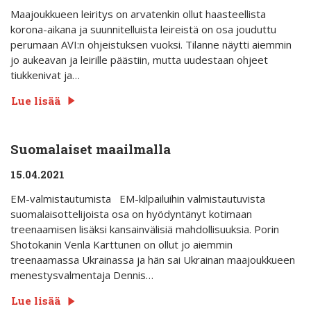
Maajoukkueen leiritys on arvatenkin ollut haasteellista
korona-aikana ja suunnitelluista leireistä on osa jouduttu
perumaan AVI:n ohjeistuksen vuoksi. Tilanne näytti aiemmin
jo aukeavan ja leirille päästiin, mutta uudestaan ohjeet
tiukkenivat ja…
Lue lisää
Suomalaiset maailmalla
15.04.2021
EM-valmistautumista EM-kilpailuihin valmistautuvista
suomalaisottelijoista osa on hyödyntänyt kotimaan
treenaamisen lisäksi kansainvälisiä mahdollisuuksia. Porin
Shotokanin Venla Karttunen on ollut jo aiemmin
treenaamassa Ukrainassa ja hän sai Ukrainan maajoukkueen
menestysvalmentaja Dennis…
Lue lisää