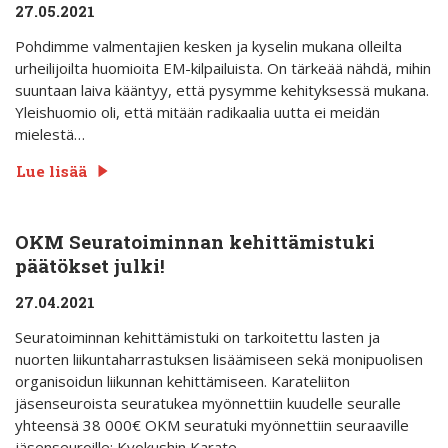
27.05.2021
Pohdimme valmentajien kesken ja kyselin mukana olleilta
urheilijoilta huomioita EM-kilpailuista. On tärkeää nähdä, mihin
suuntaan laiva kääntyy, että pysymme kehityksessä mukana.
Yleishuomio oli, että mitään radikaalia uutta ei meidän
mielestä…
Lue lisää
OKM Seuratoiminnan kehittämistuki
päätökset julki!
27.04.2021
Seuratoiminnan kehittämistuki on tarkoitettu lasten ja
nuorten liikuntaharrastuksen lisäämiseen sekä monipuolisen
organisoidun liikunnan kehittämiseen. Karateliiton
jäsenseuroista seuratukea myönnettiin kuudelle seuralle
yhteensä 38 000€ OKM seuratuki myönnettiin seuraaville
jäsenseuroille: Kyokushin Karate…