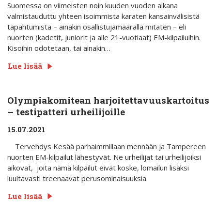
Suomessa on viimeisten noin kuuden vuoden aikana
valmistauduttu yhteen isoimmista karaten kansainvälisistä
tapahtumista – ainakin osallistujamäärällä mitaten – eli
nuorten (kadetit, juniorit ja alle 21-vuotiaat) EM-kilpailuihin.
Kisoihin odotetaan, tai ainakin…
Lue lisää
Olympiakomitean harjoitettavuuskartoitus
– testipatteri urheilijoille
15.07.2021
Tervehdys Kesää parhaimmillaan mennään ja Tampereen
nuorten EM-kilpailut lähestyvät. Ne urheilijat tai urheilijoiksi
aikovat, joita nämä kilpailut eivät koske, lomailun lisäksi
luultavasti treenaavat perusominaisuuksia.
Lue lisää