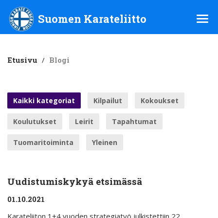
Suomen Karateliitto ry
Suomen Karateliitto
Etusivu
/
Blogi
Kaikki kategoriat
Kilpailut
Kokoukset
Koulutukset
Leirit
Tapahtumat
Tuomaritoiminta
Yleinen
Uudistumiskykyä etsimässä
01.10.2021
Karateliiton 1+4 vuoden strategiatyö julkistettiin 22.