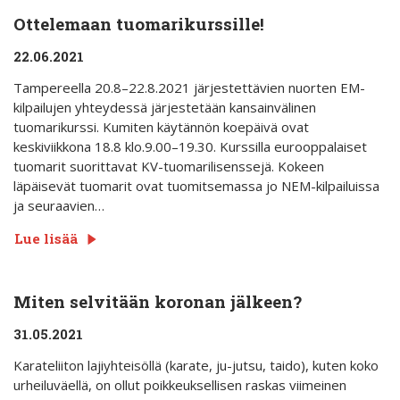
Ottelemaan tuomarikurssille!
22.06.2021
Tampereella 20.8–22.8.2021 järjestettävien nuorten EM-
kilpailujen yhteydessä järjestetään kansainvälinen
tuomarikurssi. Kumiten käytännön koepäivä ovat
keskiviikkona 18.8 klo.9.00–19.30. Kurssilla eurooppalaiset
tuomarit suorittavat KV-tuomarilisenssejä. Kokeen
läpäisevät tuomarit ovat tuomitsemassa jo NEM-kilpailuissa
ja seuraavien…
Lue lisää
Miten selvitään koronan jälkeen?
31.05.2021
Karateliiton lajiyhteisöllä (karate, ju-jutsu, taido), kuten koko
urheiluväellä, on ollut poikkeuksellisen raskas viimeinen