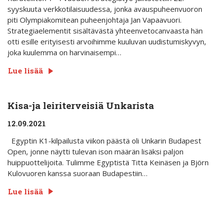
syyskuuta verkkotilaisuudessa, jonka avauspuheenvuoron
piti Olympiakomitean puheenjohtaja Jan Vapaavuori.
Strategiaelementit sisältävästä yhteenvetocanvaasta hän
otti esille erityisesti arvoihimme kuuluvan uudistumiskyvyn,
joka kuulemma on harvinaisempi…
Lue lisää
Kisa-ja leiriterveisiä Unkarista
12.09.2021
Egyptin K1-kilpailusta viikon päästä oli Unkarin Budapest
Open, jonne näytti tulevan ison määrän lisäksi paljon
huippuottelijoita. Tulimme Egyptistä Titta Keinäsen ja Björn
Kulovuoren kanssa suoraan Budapestiin…
Lue lisää