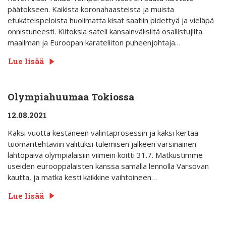
päätökseen. Kaikista koronahaasteista ja muista
etukäteispeloista huolimatta kisat saatiin pidettyä ja vieläpä
onnistuneesti. Kiitoksia sateli kansainvälisiltä osallistujilta
maailman ja Euroopan karateliiton puheenjohtaja…
Lue lisää
Olympiahuumaa Tokiossa
12.08.2021
Kaksi vuotta kestäneen valintaprosessin ja kaksi kertaa
tuomaritehtäviin valituksi tulemisen jälkeen varsinainen
lähtöpäivä olympialaisiin viimein koitti 31.7. Matkustimme
useiden eurooppalaisten kanssa samalla lennolla Varsovan
kautta, ja matka kesti kaikkine vaihtoineen…
Lue lisää