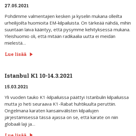
27.05.2021
Pohdimme valmentajien kesken ja kyselin mukana olleilta
urheilijoilta huomioita EM-kilpailuista. On tärkeää nähdä, mihin
suuntaan laiva kääntyy, että pysymme kehityksessä mukana.
Yleishuomio oli, että mitään radikaalia uutta ei meidän
mielestä…
Lue lisää
Istanbul K1 10-14.3.2021
15.03.2021
Yli vuoden tauko K1-kilpailuissa päättyi Istanbulin kilpailuissa
mutta jo heti seuraava K1-Rabat huhtikuulta peruttiin.
Ongelmana karaten kansainvälisten kilpailujen
järjestämisessä tässä ajassa on se, että karate on niin
globaali laji ja…
Lue lisää