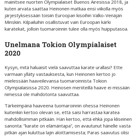
mainitsee nuorten Olympialaiset Buenos Airesissa 2018, ja
kuten arvata saattaa Heinonen matkaa ensi viikolla myös
järjestyksessään toisiin Euroopan kisoihin Valko-Venäjän
Minskiin. Kilpailuihin osallistuvat vain Euroopan kärki
karatekat, jolloin tuomaroinnin tulee olla myös huipputasoa.
Unelmana Tokion Olympialaiset
2020
Kysyn, mitä haluaisit vielä saavuttaa karate urallasi? Ette
varmaan ylläty vastauksesta, kun Heinonen kertoo jo
mielessään haaveilevansa tuomaroinnista Tokion
Olympialaisissa 2020. Heinosen meriiteillä haave ei missään
nimessä ole mahdotonta saavuttaa.
Tärkeimpänä haaveena tuomaroinnin ohessa Heinonen
kuitenkin kertoo olevan se, että saisi harrastaa karatea
mahdollisimman pitkään. Hän kertoo, että ehkä jopa kliseinen
sanonta: ”karate on elämäntapa”, on avautunut hänelle vasta
pitkän ajan kuluttua lajin aloittamisesta; Paras saavutus olisi