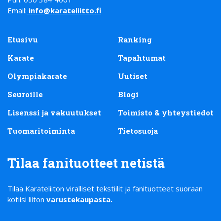
Email:
info@karateliitto.fi
Etusivu
Ranking
Karate
Tapahtumat
Olympiakarate
Uutiset
Seuroille
Blogi
Lisenssi ja vakuutukset
Toimisto & yhteystiedot
Tuomaritoiminta
Tietosuoja
Tilaa fanituotteet netistä
Tilaa Karateliiton viralliset tekstiilit ja fanituotteet suoraan
kotiisi liiton
varustekaupasta
.