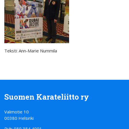
Teksti: Ann-Marie Nummila
Suomen Karateliitto ry
Valimotie 10
00380 Helsinki
Puh: 050 384 4001