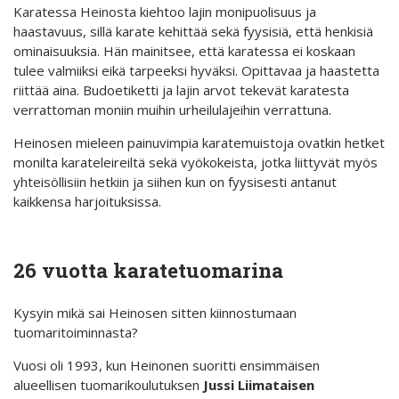
Karatessa Heinosta kiehtoo lajin monipuolisuus ja
haastavuus, sillä karate kehittää sekä fyysisiä, että henkisiä
ominaisuuksia. Hän mainitsee, että karatessa ei koskaan
tulee valmiiksi eikä tarpeeksi hyväksi. Opittavaa ja haastetta
riittää aina. Budoetiketti ja lajin arvot tekevät karatesta
verrattoman moniin muihin urheilulajeihin verrattuna.
Heinosen mieleen painuvimpia karatemuistoja ovatkin hetket
monilta karateleireiltä sekä vyökokeista, jotka liittyvät myös
yhteisöllisiin hetkiin ja siihen kun on fyysisesti antanut
kaikkensa harjoituksissa.
26 vuotta karatetuomarina
Kysyin mikä sai Heinosen sitten kiinnostumaan
tuomaritoiminnasta?
Vuosi oli 1993, kun Heinonen suoritti ensimmäisen
alueellisen tuomarikoulutuksen
Jussi Liimataisen