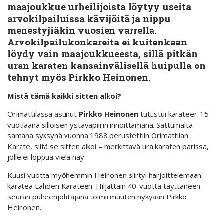
maajoukkue urheilijoista löytyy useita
arvokilpailuissa kävijöitä ja nippu
menestyjiäkin vuosien varrella.
Arvokilpailukonkareita ei kuitenkaan
löydy vain maajoukkueesta, sillä pitkän
uran karaten kansainvälisellä huipulla on
tehnyt myös Pirkko Heinonen.
Mistä tämä kaikki sitten alkoi?
Orimattilassa asunut
Pirkko Heinonen
tutustui karateen 15-
vuotiaana silloisen ystäväpiirin innoittamana. Sattumalta
samana syksynä vuonna 1988 perustettiin Orimattilan
Karate, siitä se sitten alkoi – merkittävä ura karaten parissa,
jolle ei loppua vielä näy.
Kuusi vuotta myöhemmin Heinonen siirtyi harjoittelemaan
karatea Lahden Karateen. Hiljattain 40-vuotta täyttäneen
seuran puheenjohtajana toimii muuten nykyään Pirkko
Heinonen.