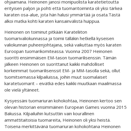
ohjaamana. Heinonen janosi monipuolista karatetietoutta
erityisen paljon ja pohti että tuomaritoiminta oli yksi tärkeä
karaten osa-alue, jota hän halusi ymmärtää ja osata.Tästä
alkoi matka kohti karaten kansainvälistä huippua.
Heinonen on toiminut pitkään Karateliiton
tuomarivaliokunnassa ja toimii tälläkin hetkellä kyseisen
valiokunnan puheenjohtajana, sekä vaikuttaa myös karaten
Euroopan tuomarikomiteassa. Vuonna 2007 Heinonen
suoritti ensimmäisen EM-tason tuomarilisenssin. Tämän
jälkeen Heinonen on suorittanut kaikki mahdolliset
korkeimmat tuomarilisenssit EM- ja MM-tasolla sekä, ollut
tuomitsemassa kilpailuissa, joihin muut suomalaiset
karatetuomarit – eivätkä edes kaikki muutkaan maailmassa
ole vielä yltäneet.
Kysyessäni tuomariuran kohokohtaa, Heinonen kertoo sen
olevan historian ensimmäinen European Games vuonna 2015
Bakussa. Kilpailuihin kutsuttiin vain kourallinen
ammattitaitoisia tuomareita, Heinonen oli yksi heistä.
Toisena merkittävänä tuomariuran kohokohtana Heinonen