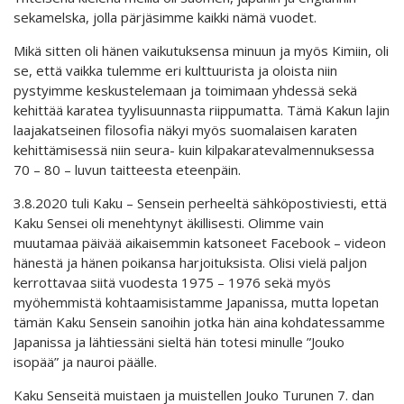
sekamelska, jolla pärjäsimme kaikki nämä vuodet.
Mikä sitten oli hänen vaikutuksensa minuun ja myös Kimiin, oli
se, että vaikka tulemme eri kulttuurista ja oloista niin
pystyimme keskustelemaan ja toimimaan yhdessä sekä
kehittää karatea tyylisuunnasta riippumatta. Tämä Kakun lajin
laajakatseinen filosofia näkyi myös suomalaisen karaten
kehittämisessä niin seura- kuin kilpakaratevalmennuksessa
70 – 80 – luvun taitteesta eteenpäin.
3.8.2020 tuli Kaku – Sensein perheeltä sähköpostiviesti, että
Kaku Sensei oli menehtynyt äkillisesti. Olimme vain
muutamaa päivää aikaisemmin katsoneet Facebook – videon
hänestä ja hänen poikansa harjoituksista. Olisi vielä paljon
kerrottavaa siitä vuodesta 1975 – 1976 sekä myös
myöhemmistä kohtaamisistamme Japanissa, mutta lopetan
tämän Kaku Sensein sanoihin jotka hän aina kohdatessamme
Japanissa ja lähtiessäni sieltä hän totesi minulle ”Jouko
isopää” ja nauroi päälle.
Kaku Senseitä muistaen ja muistellen Jouko Turunen 7. dan