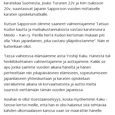
karatekaa Suomesta, Jouko Turunen 22v ja Kim Isaksson
20v, suuntasivat Japanin Sapporoon vuoden mittaiselle
karaten opiskelumatkalle.
Kutsun Sapporoon olimme saaneet valmentajamme Tatsuo
Kudon kautta ja matkakustannuksista vastasi karateseura
Meido – Kan ry. Perillä herra Kudon kertoman mukaan piti
olla ”rikas japanilainen, joka vastaisi ylläpidostamme”. Näin ei
kuitenkaan ollut.
Tässä vaiheessa elämäämme astui Yoshiji Kaku. Hänestä tuli
henkilökohtainen valmentajamme ja auttajamme. Kaikki se
apu jonka saimme vuoden aikana häneltä ja hänen
perheeltään niin jokapäiväiseen elämiseen, sopeutumiseen
japanilaiseen yhteiskuntaan ja karaten opiskeluun
vierailumme aikana oli korvaamatonta ja auttoi meitä
suuresti viettämään tämän vuoden Japanissa.
Asiahan ei ollut itsestäänselvyys, koska myöhemmin Kaku –
Sensei kertoi meille, että hän ei olisi halunnut sitä tehtävää
kahden ulkomaalaisen kanssa vaan se määrättiin hänelle.