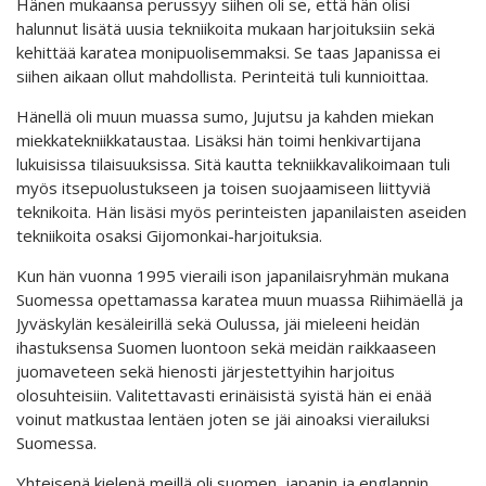
Hänen mukaansa perussyy siihen oli se, että hän olisi
halunnut lisätä uusia tekniikoita mukaan harjoituksiin sekä
kehittää karatea monipuolisemmaksi. Se taas Japanissa ei
siihen aikaan ollut mahdollista. Perinteitä tuli kunnioittaa.
Hänellä oli muun muassa sumo, Jujutsu ja kahden miekan
miekkatekniikkataustaa. Lisäksi hän toimi henkivartijana
lukuisissa tilaisuuksissa. Sitä kautta tekniikkavalikoimaan tuli
myös itsepuolustukseen ja toisen suojaamiseen liittyviä
teknikoita. Hän lisäsi myös perinteisten japanilaisten aseiden
tekniikoita osaksi Gijomonkai-harjoituksia.
Kun hän vuonna 1995 vieraili ison japanilaisryhmän mukana
Suomessa opettamassa karatea muun muassa Riihimäellä ja
Jyväskylän kesäleirillä sekä Oulussa, jäi mieleeni heidän
ihastuksensa Suomen luontoon sekä meidän raikkaaseen
juomaveteen sekä hienosti järjestettyihin harjoitus
olosuhteisiin. Valitettavasti erinäisistä syistä hän ei enää
voinut matkustaa lentäen joten se jäi ainoaksi vierailuksi
Suomessa.
Yhteisenä kielenä meillä oli suomen, japanin ja englannin