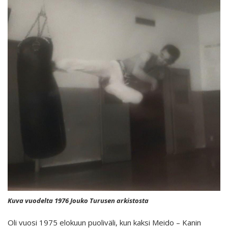
Kuva vuodelta 1976 Jouko Turusen arkistosta
Oli vuosi 1975 elokuun puoliväli, kun kaksi Meido – Kanin