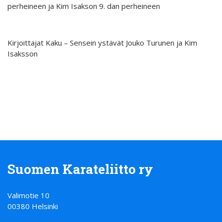
perheineen ja Kim Isakson 9. dan perheineen
Kirjoittajat Kaku – Sensein ystävät Jouko Turunen ja Kim
Isaksson
Suomen Karateliitto ry
Valimotie 10
00380 Helsinki