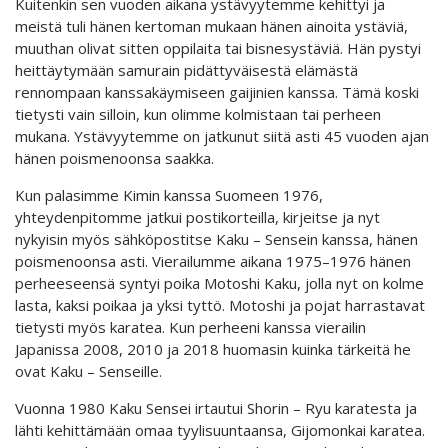
Kuitenkin sen vuoden aikana ystävyytemme kehittyi ja
meistä tuli hänen kertoman mukaan hänen ainoita ystäviä,
muuthan olivat sitten oppilaita tai bisnesystäviä. Hän pystyi
heittäytymään samurain pidättyväisestä elämästä
rennompaan kanssakäymiseen gaijinien kanssa. Tämä koski
tietysti vain silloin, kun olimme kolmistaan tai perheen
mukana. Ystävyytemme on jatkunut siitä asti 45 vuoden ajan
hänen poismenoonsa saakka.
Kun palasimme Kimin kanssa Suomeen 1976,
yhteydenpitomme jatkui postikorteilla, kirjeitse ja nyt
nykyisin myös sähköpostitse Kaku – Sensein kanssa, hänen
poismenoonsa asti. Vierailumme aikana 1975–1976 hänen
perheeseensä syntyi poika Motoshi Kaku, jolla nyt on kolme
lasta, kaksi poikaa ja yksi tyttö. Motoshi ja pojat harrastavat
tietysti myös karatea. Kun perheeni kanssa vierailin
Japanissa 2008, 2010 ja 2018 huomasin kuinka tärkeitä he
ovat Kaku – Senseille.
Vuonna 1980 Kaku Sensei irtautui Shorin – Ryu karatesta ja
lähti kehittämään omaa tyylisuuntaansa, Gijomonkai karatea.