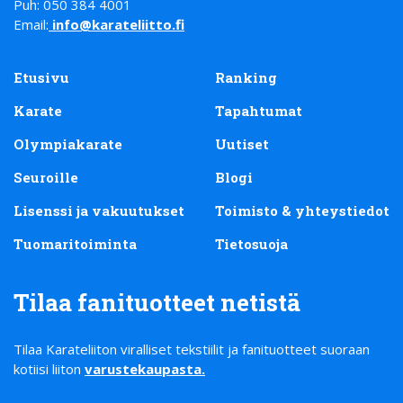
Puh: 050 384 4001
Email:
info@karateliitto.fi
Etusivu
Ranking
Karate
Tapahtumat
Olympiakarate
Uutiset
Seuroille
Blogi
Lisenssi ja vakuutukset
Toimisto & yhteystiedot
Tuomaritoiminta
Tietosuoja
Tilaa fanituotteet netistä
Tilaa Karateliiton viralliset tekstiilit ja fanituotteet suoraan
kotiisi liiton
varustekaupasta
.