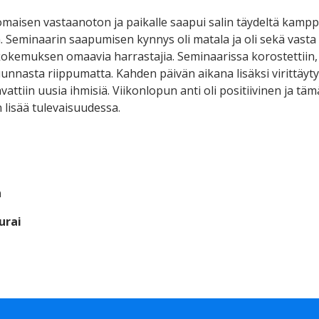
omaisen vastaanoton ja paikalle saapui salin täydeltä kamppa
 Seminaarin saapumisen kynnys oli matala ja oli sekä vasta –
kemuksen omaavia harrastajia. Seminaarissa korostettiin, 
unnasta riippumatta. Kahden päivän aikana lisäksi virittäyty
attiin uusia ihmisiä. Viikonlopun anti oli positiivinen ja tä
n lisää tulevaisuudessa.
n
urai