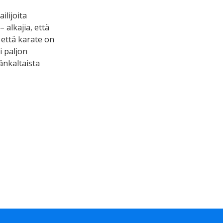
ilijoita
 alkajia, että
että karate on
i paljon
mänkaltaista