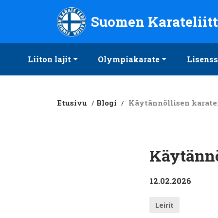
Suomen Karateliitto ry
Suomen Karateliit
Liiton lajit
Olympiakarate
Lisenss
Etusivu
/
Blogi
/
Käytännöllisen karate
Käytännö
12.02.2026
Leirit