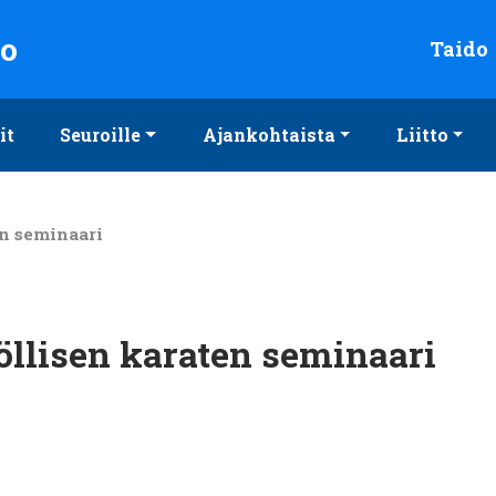
to
Taido
it
Seuroille
Ajankohtaista
Liitto
n seminaari
llisen karaten seminaari