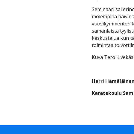
Seminaari sai erin
molempina päivinä.
vuosikymmenten ko
samanlaista tyylisu
keskustelua kun tav
toimintaa toivottii
Kuva Tero Kivekäs
Harri Hämäläine
Karatekoulu Sam