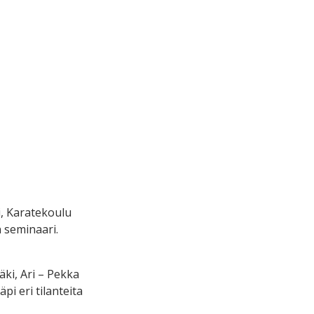
i, Karatekoulu
 seminaari.
ki, Ari – Pekka
i eri tilanteita