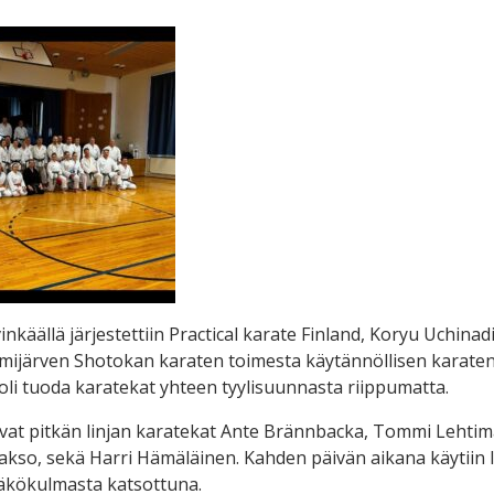
nkäällä järjestettiin Practical karate Finland, Koryu Uchinad
mijärven Shotokan karaten toimesta käytännöllisen karaten
oli tuoda karatekat yhteen tyylisuunnasta riippumatta.
vat pitkän linjan karatekat Ante Brännbacka, Tommi Lehtimä
akso, sekä Harri Hämäläinen. Kahden päivän aikana käytiin läp
näkökulmasta katsottuna.