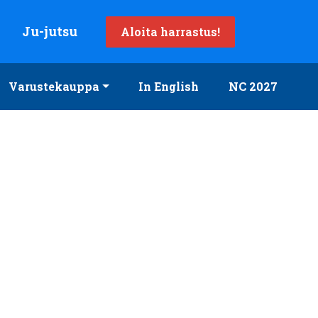
Ju-jutsu
Aloita harrastus!
Varustekauppa
In English
NC 2027