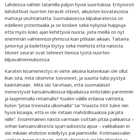
Lahdessa nähtiin tatamilla paljon hyviä suorituksia. Erityisesti
ilahduttivat nuorten terävät otteet, aikuisten kovatasoisia
matseja unohtamatta. Suomalaisessa kilpakaratessa on
edelleen potentiaalia ja se koskee sekä nykyisiä huippuja
että myös koko ajan kehittyviä nuoria, joita meillä on nyt
enemmän valmennusryhmissä kuin pitkään aikaan. Taitavia
junioreja ja kadetteja löytyy sekä miehistä että naisista.
Monet seurat ovat tehneet hienoa työtä nuorten
kilpavalmennuksessa.
Karaten kisamenestys ei viime aikoina kuitenkaan ole ollut
ihan sitä, mitä olisimme toivoneet, ja suunta tulisi pystyä
kääntämään. Mitä siis tarvitaan, että suomalaiset
menestyvät kansainvälisissä kilpailuissa entistäkin paremmin
ja laajemmalla rintamalla? Kuulen välillä erilaisia väitteitä,
kuten ”pitää treenata ulkomailla” tai ”maasta XXX tulee niin
hyviä kisaajia, että ei ole mitään mahdollisuuksia pärjätä
niille”. Ensimmäinen näistä varmaan osittain pitää paikkansa –
onhan kansainvälisestä sparrauksesta apua – vaikkakaan ei
ole mikään ehdoton edellytys pärjäämiselle. Kotimaassakin
voidaan treenata hyvin, mikäli yhteistyö eri kilpailijoiden ja