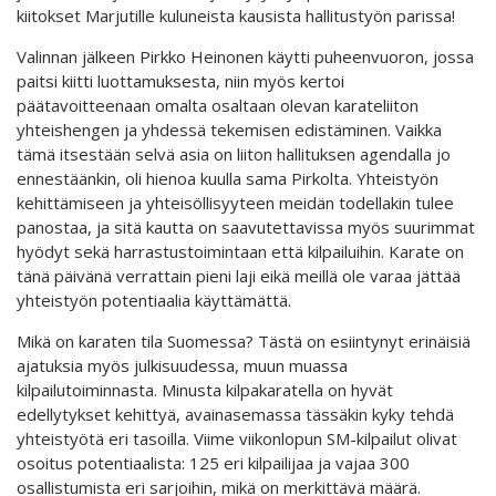
kiitokset Marjutille kuluneista kausista hallitustyön parissa!
Valinnan jälkeen Pirkko Heinonen käytti puheenvuoron, jossa
paitsi kiitti luottamuksesta, niin myös kertoi
päätavoitteenaan omalta osaltaan olevan karateliiton
yhteishengen ja yhdessä tekemisen edistäminen. Vaikka
tämä itsestään selvä asia on liiton hallituksen agendalla jo
ennestäänkin, oli hienoa kuulla sama Pirkolta. Yhteistyön
kehittämiseen ja yhteisöllisyyteen meidän todellakin tulee
panostaa, ja sitä kautta on saavutettavissa myös suurimmat
hyödyt sekä harrastustoimintaan että kilpailuihin. Karate on
tänä päivänä verrattain pieni laji eikä meillä ole varaa jättää
yhteistyön potentiaalia käyttämättä.
Mikä on karaten tila Suomessa? Tästä on esiintynyt erinäisiä
ajatuksia myös julkisuudessa, muun muassa
kilpailutoiminnasta. Minusta kilpakaratella on hyvät
edellytykset kehittyä, avainasemassa tässäkin kyky tehdä
yhteistyötä eri tasoilla. Viime viikonlopun SM-kilpailut olivat
osoitus potentiaalista: 125 eri kilpailijaa ja vajaa 300
osallistumista eri sarjoihin, mikä on merkittävä määrä.