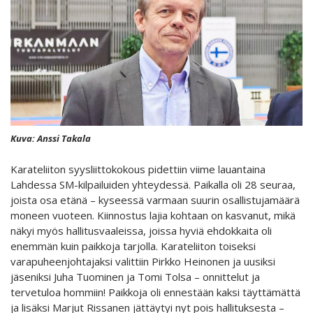
Kuva: Anssi Takala
Karateliiton syysliittokokous pidettiin viime lauantaina
Lahdessa SM-kilpailuiden yhteydessä. Paikalla oli 28 seuraa,
joista osa etänä – kyseessä varmaan suurin osallistujamäärä
moneen vuoteen. Kiinnostus lajia kohtaan on kasvanut, mikä
näkyi myös hallitusvaaleissa, joissa hyviä ehdokkaita oli
enemmän kuin paikkoja tarjolla. Karateliiton toiseksi
varapuheenjohtajaksi valittiin Pirkko Heinonen ja uusiksi
jäseniksi Juha Tuominen ja Tomi Tolsa – onnittelut ja
tervetuloa hommiin! Paikkoja oli ennestään kaksi täyttämättä
ja lisäksi Marjut Rissanen jättäytyi nyt pois hallituksesta –