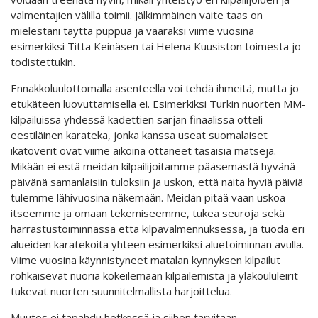
valmentajien välillä toimii. Jälkimmäinen väite taas on
mielestäni täyttä puppua ja vääräksi viime vuosina
esimerkiksi Titta Keinäsen tai Helena Kuusiston toimesta jo
todistettukin.
Ennakkoluulottomalla asenteella voi tehdä ihmeitä, mutta jo
etukäteen luovuttamisella ei. Esimerkiksi Turkin nuorten MM-
kilpailuissa yhdessä kadettien sarjan finaalissa otteli
eestiläinen karateka, jonka kanssa useat suomalaiset
ikätoverit ovat viime aikoina ottaneet tasaisia matseja.
Mikään ei estä meidän kilpailijoitamme pääsemästä hyvänä
päivänä samanlaisiin tuloksiin ja uskon, että näitä hyviä päiviä
tulemme lähivuosina näkemään. Meidän pitää vaan uskoa
itseemme ja omaan tekemiseemme, tukea seuroja sekä
harrastustoiminnassa että kilpavalmennuksessa, ja tuoda eri
alueiden karatekoita yhteen esimerkiksi aluetoiminnan avulla.
Viime vuosina käynnistyneet matalan kynnyksen kilpailut
rohkaisevat nuoria kokeilemaan kilpailemista ja yläkoululeirit
tukevat nuorten suunnitelmallista harjoittelua.
Muutos ei tapahdu hetkessä ja siihen tarvitaan