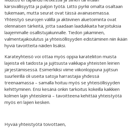
kärsivällisyyttä ja paljon työtä. Liitto pyrkii omalta osaltaan
tukemaan, mutta seurat ovat tässä avainasemassa.
Yhteistyö seurojen välillä ja aktiivinen aluetoiminta ovat
olennaisen tärkeitä, jotta saadaan laadukkaita harjoituksia
laajemmalle osallistujakunnalle. Tiedon jakaminen,
valmentajakoulutus ja yhteisöllisyyden edistäminen niin ikään
hyviä tavoitteita näiden lisäksi.
Karateyhteisö voi ottaa myös oppia karateliiton muista
lajeista eli taidosta ja jujitsusta vaikkapa yhteisten leirien
järjestämisessä. Esimerkiksi viime viikonloppuna jujitsun
suurleirillä oli useita satoja harrastajia yhdessä
treenaamassa – samalla hoituu myös se yhteisöllisyyden
kehittyminen. Ensi kesänä onkin tarkoitus kokeilla kaikkien
kolmen lajin yhteisleiriä – tavoitteena kehittää yhteistyötä
myös eri lajien kesken.
Hyvää yhteistyötä toivottaen,